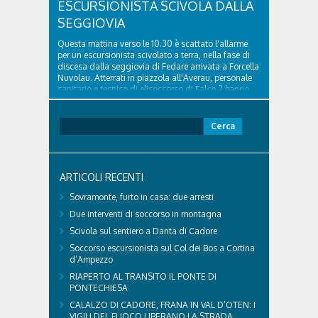
ESCURSIONISTA SCIVOLA DALLA
SEGGIOVIA
Questa mattina verso le 10.30 è scattato l'allarme
per un escursionista scivolato a terra, nella fase di
discesa dalla seggiovia di Fedare arrivata a Forcella
Nuvolau. Atterrati in piazzola all'Averau, personale
sanitario e tecnico di elisoccorso di Falco 2 hanno
raggiunto il 74enne di Teolo...
Ricerca
per:
ARTICOLI RECENTI
Sovramonte, furto in casa: due arresti
Due interventi di soccorso in montagna
Scivola sul sentiero a Danta di Cadore
Soccorso escursionista sul Col dei Bos a Cortina
d’Ampezzo
RIAPERTO AL TRANSITO IL PONTE DI
PONTECHIESA
CALALZO DI CADORE, FRANA IN VAL D’OTEN: I
VIGILI DEL FUOCO LIBERANO LA STRADA