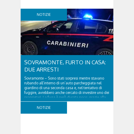
NOTIZIE
SOVRAMONTE, FURTO IN CASA:
DUE ARRESTI
Sovramonte – Sono stati sorpresi mentre stavano
rubando all’interno di un’auto parcheggiata nel
giardino di una seconda casa e, nel tentativo di
fuggire, avrebbero anche cercato di investire uno dei
proprietari. La fuga è però durata poco: grazie alla
tempestiva chiamata al 112 e all’intervento...
NOTIZIE