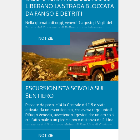
LIBERANO LA STRADA BLOCCATA
DA FANGO E DETRITI
Nella giornata di oggi, venerdì 7 agosto, i Vigili del
Fuoco del Comando di Belluno sono intervenuti in
località Diassa, in Val d’Oten, nel comune di Calalzo
di Cadore, per liberare una strada rimasta bloccata
NOTIZIE
a seguito di una frana verificatasi intorno alle ore
18:00 di ieri. Le ruspe dei GOS...
ESCURSIONISTA SCIVOLA SUL
SENTIERO
Passate da poco le 14 la Centrale del 118 è stata
attivata da un escursionista, che aveva raggiunto il
Rifugio Venezia, avvertendo i gestori che un amico si
era fatto male a un piede a poco distanza da lì. Una
squadra del Soccorso alpino di San Vito di Cadore
ha quindi raggiunto l'infortunato...
NOTIZIE