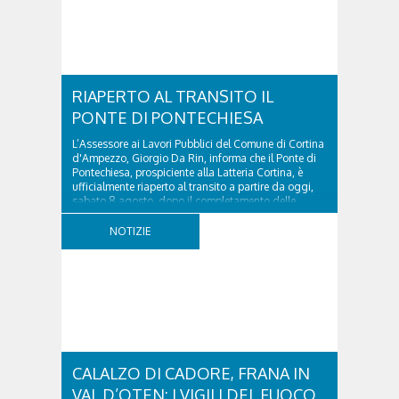
RIAPERTO AL TRANSITO IL
PONTE DI PONTECHIESA
L’Assessore ai Lavori Pubblici del Comune di Cortina
d'Ampezzo, Giorgio Da Rin, informa che il Ponte di
Pontechiesa, prospiciente alla Latteria Cortina, è
ufficialmente riaperto al transito a partire da oggi,
sabato 8 agosto, dopo il completamento delle
verifiche e il positivo collaudo...
NOTIZIE
CALALZO DI CADORE, FRANA IN
VAL D’OTEN: I VIGILI DEL FUOCO