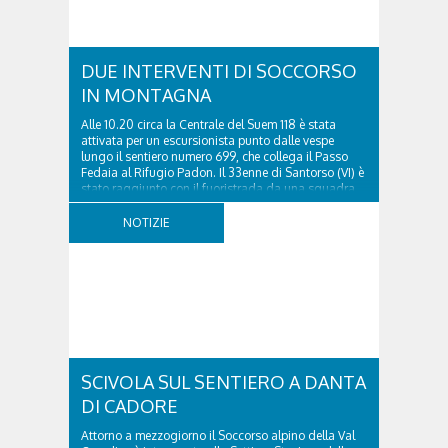
DUE INTERVENTI DI SOCCORSO
IN MONTAGNA
Alle 10.20 circa la Centrale del Suem 118 è stata
attivata per un escursionista punto dalle vespe
lungo il sentiero numero 699, che collega il Passo
Fedaia al Rifugio Padon. Il 33enne di Santorso (VI) è
stato raggiunto con il fuoristrada da una squadra
del Soccorso alpino della Val Pettorina...
NOTIZIE
SCIVOLA SUL SENTIERO A DANTA
DI CADORE
Attorno a mezzogiorno il Soccorso alpino della Val