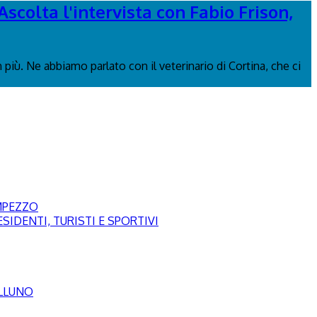
Ascolta l'intervista con Fabio Frison,
più. Ne abbiamo parlato con il veterinario di Cortina, che ci
AMPEZZO
SIDENTI, TURISTI E SPORTIVI
ELLUNO