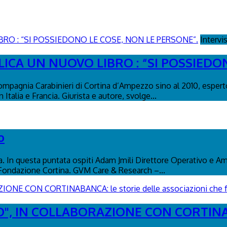
Intervi
ICA UN NUOVO LIBRO : “SI POSSIEDO
ompagnia Carabinieri di Cortina d’Ampezzo sino al 2010, esperto
Italia e Francia. Giurista e autore, svolge...
o
na. In questa puntata ospiti Adam Jmili Direttore Operativo e A
 Fondazione Cortina. GVM Care & Research –...
", IN COLLABORAZIONE CON CORTINABAN