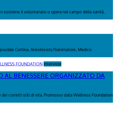
i sostiene il volontariato o opera nel campo della sanità,
m Opsedale Cortina, Anestesista Rianimatore, Medico
Interviste
TO AL BENESSERE ORGANIZZATO DA
 dei corretti stili di vita. Promosso dalla Wellness Foundation