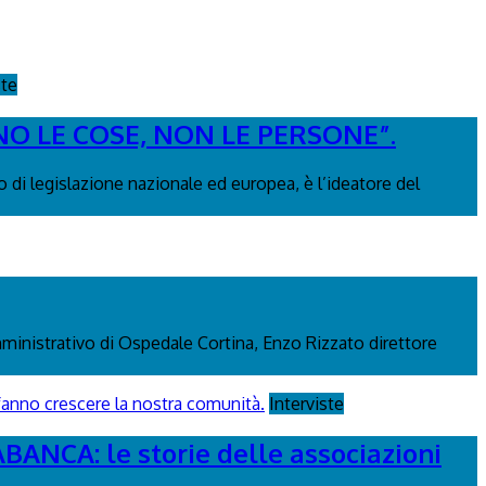
ste
NO LE COSE, NON LE PERSONE”.
 di legislazione nazionale ed europea, è l’ideatore del
mministrativo di Ospedale Cortina, Enzo Rizzato direttore
Interviste
CA: le storie delle associazioni