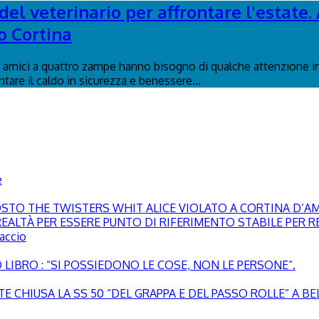
el veterinario per affrontare l'estate. 
o Cortina
ri amici a quattro zampe hanno bisogno di qualche attenzione in 
ontare il caldo in sicurezza e benessere...
e
GOSTO THE TWISTERS WHIT ALICE VIOLATO A CORTINA D’
EALTÀ PER ESSERE PUNTO DI RIFERIMENTO STABILE PER RE
paccio
LIBRO : “SI POSSIEDONO LE COSE, NON LE PERSONE”.
 CHIUSA LA SS 50 “DEL GRAPPA E DEL PASSO ROLLE” A B