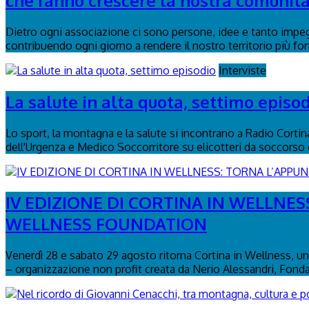
che fanno crescere la nostra comunità
Dietro ogni associazione ci sono persone, idee e tanto impegn
contribuendo ogni giorno a rendere il nostro territorio più fort
Interviste
La salute in alta quota, settimo episo
Lo sport, la montagna e la salute si incontrano a Radio Corti
dell'Urgenza e Medico Soccorritore su elicotteri da soccorso e
IV EDIZIONE DI CORTINA IN WELLN
WELLNESS FOUNDATION
Venerdì 28 e sabato 29 agosto ritorna Cortina in Wellness, un 
– organizzazione non profit creata da Nerio Alessandri, Fond