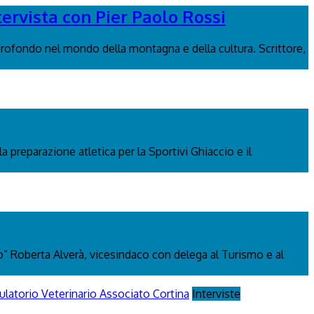
tervista con Pier Paolo Rossi
rofondo nel mondo della montagna e della cultura. Scrittore,
a preparazione atletica per la Sportivi Ghiaccio e il
 Roberta Alverà, vicesindaco con delega al Turismo e al
Interviste