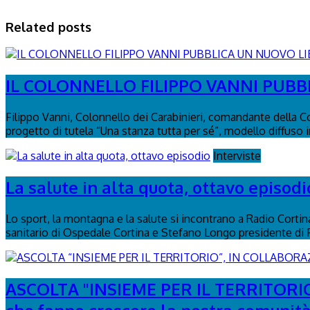
Related posts
IL COLONNELLO FILIPPO VANNI PUBBL
Filippo Vanni, Colonnello dei Carabinieri, comandante della C
progetto di tutela “Una stanza tutta per sé”, modello diffuso in 
Interviste
La salute in alta quota, ottavo episodi
Lo sport, la montagna e la salute si incontrano a Radio Corti
sanitario di Ospedale Cortina e Stefano Longo presidente di
ASCOLTA "INSIEME PER IL TERRITORIO