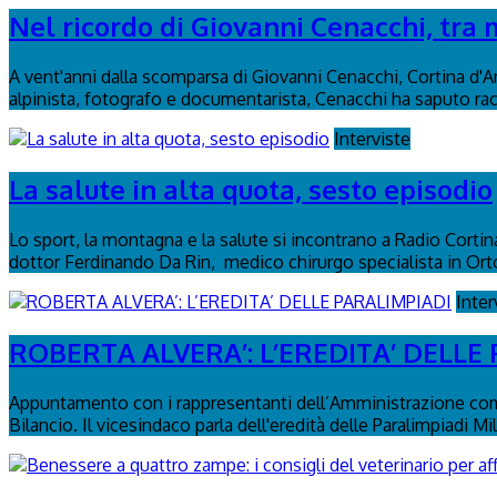
Nel ricordo di Giovanni Cenacchi, tra 
A vent'anni dalla scomparsa di Giovanni Cenacchi, Cortina d'
alpinista, fotografo e documentarista, Cenacchi ha saputo rac
Interviste
La salute in alta quota, sesto episodio
Lo sport, la montagna e la salute si incontrano a Radio Cortina
dottor Ferdinando Da Rin, medico chirurgo specialista in Or
Inter
ROBERTA ALVERA’: L’EREDITA’ DELLE
Appuntamento con i rappresentanti dell’Amministrazione comu
Bilancio. Il vicesindaco parla dell'eredità delle Paralimpiadi Mi