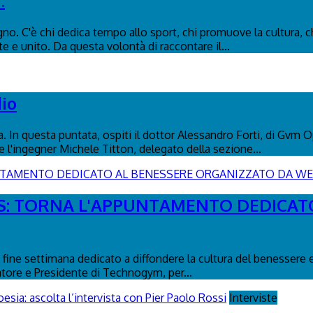
.
o. C'è chi dedica tempo allo sport, chi promuove la cultura, ch
e e unito. Da questa volontà di raccontare il...
dio
na. In questa puntata, ospiti il dottor Alessandro Forti, di Gv
 l'ingegner Michele Titton, delegato della sezione...
ESS: TORNA L'APPUNTAMENTO DEDICA
fine settimana dedicato a diffondere la cultura del benessere e
atore e Presidente di Technogym, per...
Interviste