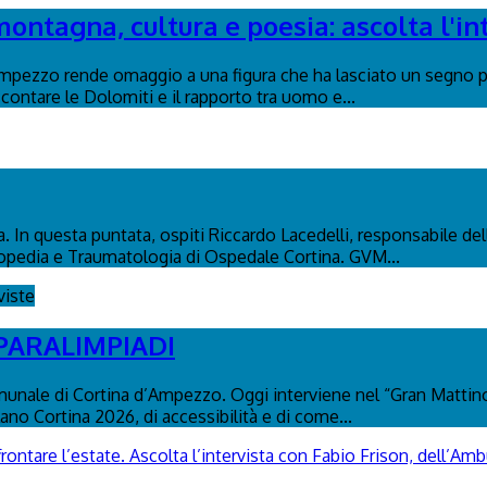
montagna, cultura e poesia: ascolta l'in
Ampezzo rende omaggio a una figura che ha lasciato un segno p
contare le Dolomiti e il rapporto tra uomo e...
. In questa puntata, ospiti Riccardo Lacedelli, responsabile dell
topedia e Traumatologia di Ospedale Cortina. GVM...
viste
 PARALIMPIADI
nale di Cortina d’Ampezzo. Oggi interviene nel “Gran Mattino”
lano Cortina 2026, di accessibilità e di come...