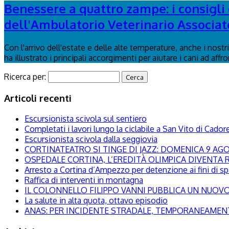
Benessere a quattro zampe: i consigli d
dell'Ambulatorio Veterinario Associat
Con l'arrivo dell'estate e delle alte temperature, anche i nost
ha illustrato i principali accorgimenti per aiutare i cani ad affr
Ricerca per:
Articoli recenti
Escursionista scivola sul sentiero
Completati i lavori lungo la ciclabile a San Vito di Cador
Escursionista scivola dalla seggiovia
CORTINATEATRO SI TINGE DI JAZZ: DOMENICA 9 A
OSPEDALE CORTINA, L’EREDITÀ OLIMPICA DIVENTA R
Arresto a Cortina d’Ampezzo per detenzione ai fini di s
Raffica di interventi in montagna
IL COLONNELLO FILIPPO VANNI PUBBLICA UN NUOVO 
La salute in alta quota, ottavo episodio
ANAS: PER INCIDENTE STRADALE, TEMPORANEAMENTE