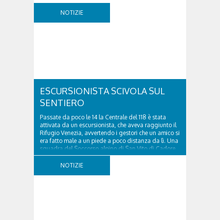
NOTIZIE
ESCURSIONISTA SCIVOLA SUL
SENTIERO
Passate da poco le 14 la Centrale del 118 è stata
attivata da un escursionista, che aveva raggiunto il
Rifugio Venezia, avvertendo i gestori che un amico si
era fatto male a un piede a poco distanza da lì. Una
squadra del Soccorso alpino di San Vito di Cadore
ha quindi raggiunto l'infortunato...
NOTIZIE