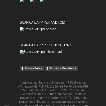
SCARICA L’APP PER ANDROID
SCARICA L’APP PER IPHONE, IPAD
Privacy Policy
Termini e Condizioni
Radio Cortina SRL Via del mercato 14 32043 Cortina
d'Ampezzo (BL) Tel. 0436/866488 Fax 0436/866588
SMS 320/3939397 P.Iva IT00273940254 Testata
Giornalistica: Radio Cortina International Iscritta al
Tribunale di Belluno atto 1/80 del 18/03/1980. Note
Legali: tutti i files audio non possono essere copiati o
trasferiti su altri spazi web, è tuttavia consentito un link