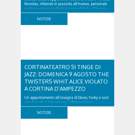
Nuvolau. Atterrati in piazzola all'Averau, personale
sanitario e tecnico di elisoccorso di Falco 2 hanno
raggiunto il 74enne di Teolo...
NOTIZIE
CORTINATEATRO SI TINGE DI
JAZZ: DOMENICA 9 AGOSTO THE
TWISTERS WHIT ALICE VIOLATO
A CORTINA D’AMPEZZO
Un appuntamento all’insegna di blues, funky e soul
con il quale si rinnova una collaborazione
collaudata, quella con il Dolomiti Blues&Soul
Festival. Domenica 9 agosto alle 18.00 in piazza
NOTIZIE
Dibona andrà in scena uno show carico di groove,
con una collaudatissima sessione ritmica e...