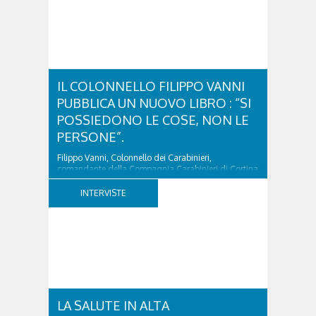
IL COLONNELLO FILIPPO VANNI
PUBBLICA UN NUOVO LIBRO : “SI
POSSIEDONO LE COSE, NON LE
PERSONE”.
Filippo Vanni, Colonnello dei Carabinieri,
comandante della Compagnia Carabinieri di Cortina
d’Ampezzo sino al 2010, esperto di legislazione
nazionale ed europea, è l’ideatore del progetto di
INTERVISTE
tutela “Una stanza tutta per sé”, modello diffuso in
Italia e Francia. Giurista e autore, svolge...
LA SALUTE IN ALTA