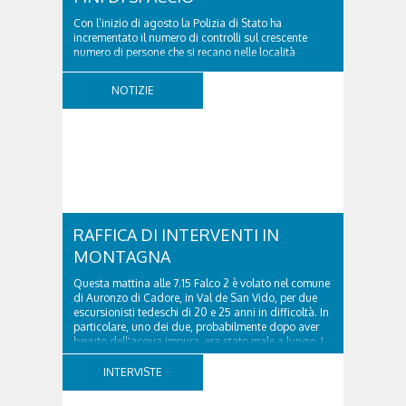
Con l’inizio di agosto la Polizia di Stato ha
incrementato il numero di controlli sul crescente
numero di persone che si recano nelle località
turistiche della provincia. Nel pomeriggio del 2
agosto 2026 la volante del Commissariato di
NOTIZIE
Cortina ha tratto in arresto un cittadino sloveno,
classe...
RAFFICA DI INTERVENTI IN
MONTAGNA
Questa mattina alle 7.15 Falco 2 è volato nel comune
di Auronzo di Cadore, in Val de San Vido, per due
escursionisti tedeschi di 20 e 25 anni in difficoltà. In
particolare, uno dei due, probabilmente dopo aver
bevuto dell'acqua impura, era stato male a lungo. I
due ragazzi, che avevano passato...
INTERVISTE