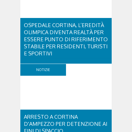
OSPEDALE CORTINA, L’EREDITÀ
OLIMPICA DIVENTA REALTÀ PER
ESSERE PUNTO DI RIFERIMENTO
STABILE PER RESIDENTI, TURISTI
E SPORTIVI
L'eredità delle Olimpiadi e Paralimpiadi di Milano
Cortina continua a produrre effetti concreti sul
NOTIZIE
territorio dolomitico. Ospedale Cortina -
struttura parte di GVM Care & Research che durante i
Giochi ha prestato assistenza sanitaria ad atleti,
delegazioni e pubblico, sta per entrare in una...
ARRESTO A CORTINA
D'AMPEZZO PER DETENZIONE AI
FINI DI SPACCIO