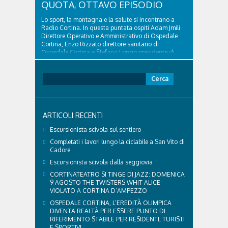
QUOTA, OTTAVO EPISODIO
Lo sport, la montagna e la salute si incontrano a
Radio Cortina. In questa puntata ospiti Adam Jmili
Direttore Operativo e Amministrativo di Ospedale
Cortina, Enzo Rizzato direttore sanitario di
Ospedale Cortina e Stefano Longo presidente di
Fondazione Cortina. GVM Care & Research –...
Ricerca
per:
ARTICOLI RECENTI
Escursionista scivola sul sentiero
Completati i lavori lungo la ciclabile a San Vito di
Cadore
Escursionista scivola dalla seggiovia
CORTINATEATRO SI TINGE DI JAZZ: DOMENICA
9 AGOSTO THE TWISTERS WHIT ALICE
VIOLATO A CORTINA D’AMPEZZO
OSPEDALE CORTINA, L’EREDITÀ OLIMPICA
DIVENTA REALTÀ PER ESSERE PUNTO DI
RIFERIMENTO STABILE PER RESIDENTI, TURISTI
E SPORTIVI