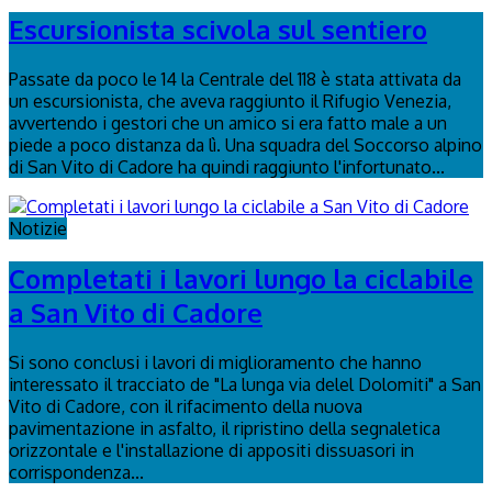
Escursionista scivola sul sentiero
Passate da poco le 14 la Centrale del 118 è stata attivata da
un escursionista, che aveva raggiunto il Rifugio Venezia,
avvertendo i gestori che un amico si era fatto male a un
piede a poco distanza da lì. Una squadra del Soccorso alpino
di San Vito di Cadore ha quindi raggiunto l'infortunato...
Notizie
Completati i lavori lungo la ciclabile
a San Vito di Cadore
Si sono conclusi i lavori di miglioramento che hanno
interessato il tracciato de "La lunga via delel Dolomiti" a San
Vito di Cadore, con il rifacimento della nuova
pavimentazione in asfalto, il ripristino della segnaletica
orizzontale e l'installazione di appositi dissuasori in
corrispondenza...