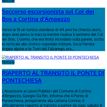
Notizie
Soccorso escursionista sul Col dei
Bos a Cortina d'Ampezzo
Verso le 10 un turista olandese di 44 anni ha chiesto aiuto,
dopo aver perso la traccia mentre risaliva il sentiero del Col
dei Bos. L'uomo, che era finito incrodato sulla parete, sotto
la verticale allo storico ospedale militare, tra la Ferrata
truppe alpine e le Torri del Falzarego, era...
Notizie
RIAPERTO AL TRANSITO IL PONTE DI
PONTECHIESA
L’Assessore ai Lavori Pubblici del Comune di Cortina
d'Ampezzo, Giorgio Da Rin, informa che il Ponte di
Pontechiesa, prospiciente alla Latteria Cortina, è
ufficialmente riaperto al transito a partire da oggi, sabato 8