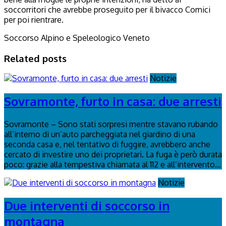
soccorritori che avrebbe proseguito per il bivacco Comici
per poi rientrare.
Soccorso Alpino e Speleologico Veneto
Related posts
Notizie
Sovramonte, furto in casa: due arresti
Sovramonte – Sono stati sorpresi mentre stavano rubando
all’interno di un’auto parcheggiata nel giardino di una
seconda casa e, nel tentativo di fuggire, avrebbero anche
cercato di investire uno dei proprietari. La fuga è però durata
poco: grazie alla tempestiva chiamata al 112 e all’intervento...
Notizie
Due interventi di soccorso in
montagna