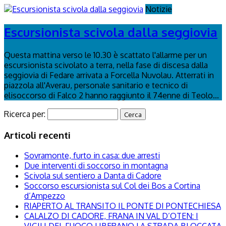
Notizie
Escursionista scivola dalla seggiovia
Questa mattina verso le 10.30 è scattato l'allarme per un
escursionista scivolato a terra, nella fase di discesa dalla
seggiovia di Fedare arrivata a Forcella Nuvolau. Atterrati in
piazzola all'Averau, personale sanitario e tecnico di
elisoccorso di Falco 2 hanno raggiunto il 74enne di Teolo...
Ricerca per:
Articoli recenti
Sovramonte, furto in casa: due arresti
Due interventi di soccorso in montagna
Scivola sul sentiero a Danta di Cadore
Soccorso escursionista sul Col dei Bos a Cortina
d’Ampezzo
RIAPERTO AL TRANSITO IL PONTE DI PONTECHIESA
CALALZO DI CADORE, FRANA IN VAL D’OTEN: I