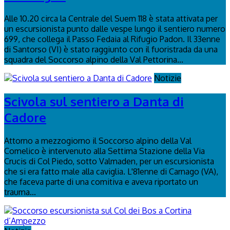
Alle 10.20 circa la Centrale del Suem 118 è stata attivata per
un escursionista punto dalle vespe lungo il sentiero numero
699, che collega il Passo Fedaia al Rifugio Padon. Il 33enne
di Santorso (VI) è stato raggiunto con il fuoristrada da una
squadra del Soccorso alpino della Val Pettorina...
Notizie
Scivola sul sentiero a Danta di
Cadore
Attorno a mezzogiorno il Soccorso alpino della Val
Comelico è intervenuto alla Settima Stazione della Via
Crucis di Col Piedo, sotto Valmaden, per un escursionista
che si era fatto male alla caviglia. L'81enne di Carnago (VA),
che faceva parte di una comitiva e aveva riportato un
trauma...