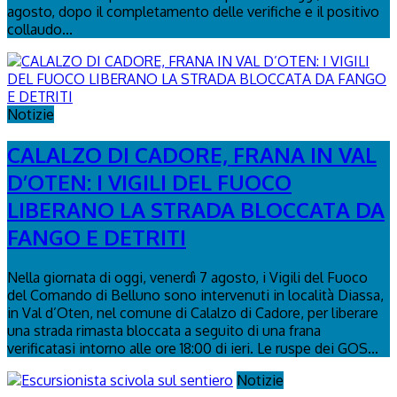
agosto, dopo il completamento delle verifiche e il positivo
collaudo...
Notizie
CALALZO DI CADORE, FRANA IN VAL
D’OTEN: I VIGILI DEL FUOCO
LIBERANO LA STRADA BLOCCATA DA
FANGO E DETRITI
Nella giornata di oggi, venerdì 7 agosto, i Vigili del Fuoco
del Comando di Belluno sono intervenuti in località Diassa,
in Val d’Oten, nel comune di Calalzo di Cadore, per liberare
una strada rimasta bloccata a seguito di una frana
verificatasi intorno alle ore 18:00 di ieri. Le ruspe dei GOS...
Notizie