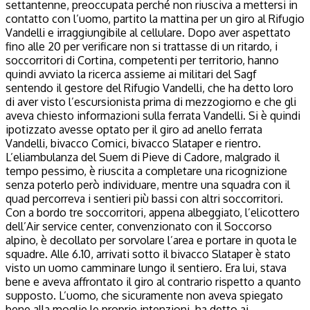
settantenne, preoccupata perché non riusciva a mettersi in
contatto con l’uomo, partito la mattina per un giro al Rifugio
Vandelli e irraggiungibile al cellulare. Dopo aver aspettato
fino alle 20 per verificare non si trattasse di un ritardo, i
soccorritori di Cortina, competenti per territorio, hanno
quindi avviato la ricerca assieme ai militari del Sagf
sentendo il gestore del Rifugio Vandelli, che ha detto loro
di aver visto l’escursionista prima di mezzogiorno e che gli
aveva chiesto informazioni sulla ferrata Vandelli. Si è quindi
ipotizzato avesse optato per il giro ad anello ferrata
Vandelli, bivacco Comici, bivacco Slataper e rientro.
L’eliambulanza del Suem di Pieve di Cadore, malgrado il
tempo pessimo, è riuscita a completare una ricognizione
senza poterlo però individuare, mentre una squadra con il
quad percorreva i sentieri più bassi con altri soccorritori.
Con a bordo tre soccorritori, appena albeggiato, l’elicottero
dell’Air service center, convenzionato con il Soccorso
alpino, è decollato per sorvolare l’area e portare in quota le
squadre. Alle 6.10, arrivati sotto il bivacco Slataper è stato
visto un uomo camminare lungo il sentiero. Era lui, stava
bene e aveva affrontato il giro al contrario rispetto a quanto
supposto. L’uomo, che sicuramente non aveva spiegato
bene alla moglie le proprie intenzioni, ha detto ai