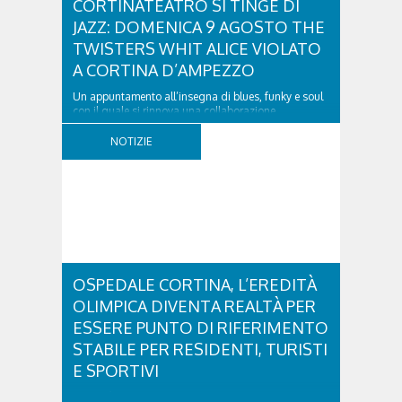
CORTINATEATRO SI TINGE DI
JAZZ: DOMENICA 9 AGOSTO THE
TWISTERS WHIT ALICE VIOLATO
A CORTINA D’AMPEZZO
Un appuntamento all’insegna di blues, funky e soul
con il quale si rinnova una collaborazione
collaudata, quella con il Dolomiti Blues&Soul
Festival. Domenica 9 agosto alle 18.00 in piazza
NOTIZIE
Dibona andrà in scena uno show carico di groove,
con una collaudatissima sessione ritmica e...
OSPEDALE CORTINA, L’EREDITÀ
OLIMPICA DIVENTA REALTÀ PER
ESSERE PUNTO DI RIFERIMENTO
STABILE PER RESIDENTI, TURISTI
E SPORTIVI
L'eredità delle Olimpiadi e Paralimpiadi di Milano