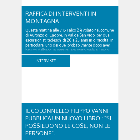
RAFFICA DI INTERVENTI IN
MONTAGNA
Questa mattina alle 7.15 Falco 2 è volato nel comune
di Auronzo di Cadore, in Val de San Vido, per due
escursionisti tedeschi di 20 e 25 anni in difficoltà. In
particolare, uno dei due, probabilmente dopo aver
bevuto dell'acqua impura, era stato male a lungo. I
due ragazzi, che avevano passato...
INTERVISTE
IL COLONNELLO FILIPPO VANNI
PUBBLICA UN NUOVO LIBRO : “SI
POSSIEDONO LE COSE, NON LE
PERSONE”.