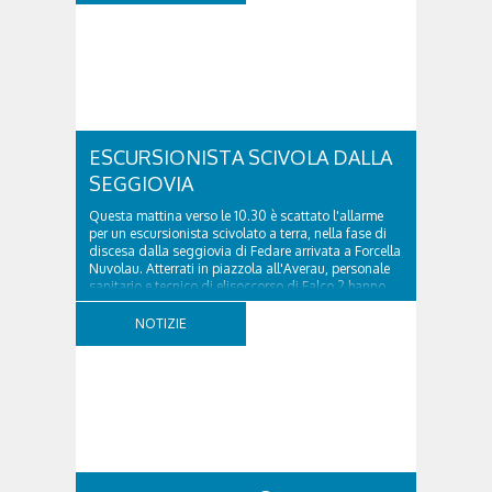
ESCURSIONISTA SCIVOLA DALLA
SEGGIOVIA
Questa mattina verso le 10.30 è scattato l'allarme
per un escursionista scivolato a terra, nella fase di
discesa dalla seggiovia di Fedare arrivata a Forcella
Nuvolau. Atterrati in piazzola all'Averau, personale
sanitario e tecnico di elisoccorso di Falco 2 hanno
raggiunto il 74enne di Teolo...
NOTIZIE