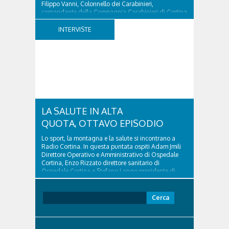
Filippo Vanni, Colonnello dei Carabinieri,
comandante della Compagnia Carabinieri di Cortina
d’Ampezzo sino al 2010, esperto di legislazione
nazionale ed europea, è l’ideatore del progetto di
INTERVISTE
tutela “Una stanza tutta per sé”, modello diffuso in
Italia e Francia. Giurista e autore, svolge...
LA SALUTE IN ALTA
QUOTA, OTTAVO EPISODIO
Lo sport, la montagna e la salute si incontrano a
Radio Cortina. In questa puntata ospiti Adam Jmili
Direttore Operativo e Amministrativo di Ospedale
Cortina, Enzo Rizzato direttore sanitario di
Ospedale Cortina e Stefano Longo presidente di
Fondazione Cortina. GVM Care & Research –...
Ricerca
per: