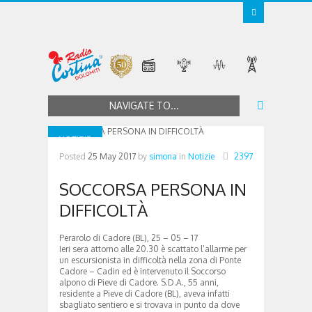
NAVIGATE TO...
NOTIZIE
Posted
25 May 2017
by
simona
in
Notizie
2397
SOCCORSA PERSONA IN
DIFFICOLTÀ
Perarolo di Cadore (BL), 25 – 05 – 17
Ieri sera attorno alle 20.30 è scattato l’allarme per
un escursionista in difficoltà nella zona di Ponte
Cadore – Cadin ed è intervenuto il Soccorso
alpono di Pieve di Cadore. S.D.A., 55 anni,
residente a Pieve di Cadore (BL), aveva infatti
sbagliato sentiero e si trovava in punto da dove