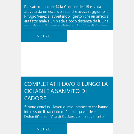
Passate da poco le 14 la Centrale del 118 è stata
attivata da un escursionista, che aveva raggiunto il
Rifugio Venezia, avvertendo i gestori che un amico si
era fatto male a un piede a poco distanza da lì. Una
squadra del Soccorso alpino di San Vito di Cadore
ha quindi raggiunto l'infortunato...
NOTIZIE
COMPLETATI I LAVORI LUNGO LA
CICLABILE A SAN VITO DI
CADORE
Si sono conclusi i lavori di miglioramento che hanno
interessato il tracciato de "La lunga via delel
Dolomiti" a San Vito di Cadore, con il rifacimento
della nuova pavimentazione in asfalto, il ripristino
della segnaletica orizzontale e l'installazione di
NOTIZIE
appositi dissuasori in corrispondenza...