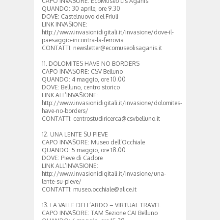
CAPO INVASORE: EcoMuseo Lis Aganis
QUANDO: 30 aprile, ore 9.30
DOVE: Castelnuovo del Friuli
LINK INVASIONE:
http://www.invasionidigitali.it/invasione/dove-il-
paesaggio-incontra-la-ferrovia
CONTATTI: newsletter@ecomuseolisaganis.it
11. DOLOMITES HAVE NO BORDERS
CAPO INVASORE: CSV Belluno
QUANDO: 4 maggio, ore 10.00
DOVE: Belluno, centro storico
LINK ALL’INVASIONE:
http://www.invasionidigitali.it/invasione/dolomites-
have-no-borders/
CONTATTI: centrostudiricerca@csvbelluno.it
12. UNA LENTE SU PIEVE
CAPO INVASORE: Museo dell’Occhiale
QUANDO: 5 maggio, ore 18.00
DOVE: Pieve di Cadore
LINK ALL’INVASIONE:
http://www.invasionidigitali.it/invasione/una-
lente-su-pieve/
CONTATTI: museo.occhiale@alice.it
13. LA VALLE DELL’ARDO – VIRTUAL TRAVEL
CAPO INVASORE: TAM Sezione CAI Belluno