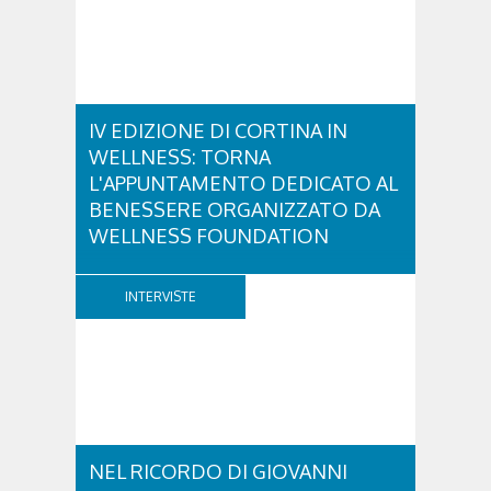
IV EDIZIONE DI CORTINA IN
WELLNESS: TORNA
L'APPUNTAMENTO DEDICATO AL
BENESSERE ORGANIZZATO DA
WELLNESS FOUNDATION
Venerdì 28 e sabato 29 agosto ritorna Cortina in
Wellness, un fine settimana dedicato a diffondere la
INTERVISTE
cultura del benessere e dei corretti stili di vita.
Promosso dalla Wellness Foundation –
organizzazione non profit creata da Nerio
Alessandri, Fondatore e Presidente di Technogym,
per...
NEL RICORDO DI GIOVANNI