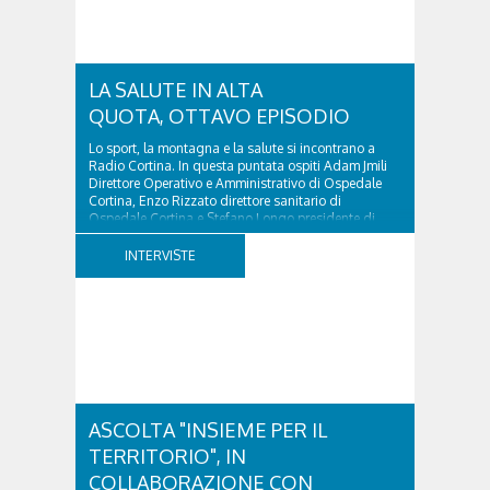
LA SALUTE IN ALTA
QUOTA, OTTAVO EPISODIO
Lo sport, la montagna e la salute si incontrano a
Radio Cortina. In questa puntata ospiti Adam Jmili
Direttore Operativo e Amministrativo di Ospedale
Cortina, Enzo Rizzato direttore sanitario di
Ospedale Cortina e Stefano Longo presidente di
Fondazione Cortina. GVM Care & Research –...
INTERVISTE
ASCOLTA "INSIEME PER IL
TERRITORIO", IN
COLLABORAZIONE CON