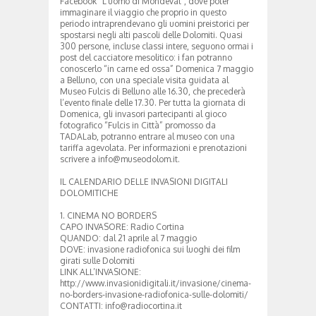
Facebook “L’uomo di Mondeval”, dove poter
immaginare il viaggio che proprio in questo
periodo intraprendevano gli uomini preistorici per
spostarsi negli alti pascoli delle Dolomiti. Quasi
300 persone, incluse classi intere, seguono ormai i
post del cacciatore mesolitico: i fan potranno
conoscerlo “in carne ed ossa” Domenica 7 maggio
a Belluno, con una speciale visita guidata al
Museo Fulcis di Belluno alle 16.30, che precederà
l’evento finale delle 17.30. Per tutta la giornata di
Domenica, gli invasori partecipanti al gioco
fotografico “Fulcis in Città” promosso da
TADALab, potranno entrare al museo con una
tariffa agevolata. Per informazioni e prenotazioni
scrivere a info@museodolom.it.
IL CALENDARIO DELLE INVASIONI DIGITALI
DOLOMITICHE
1. CINEMA NO BORDERS
CAPO INVASORE: Radio Cortina
QUANDO: dal 21 aprile al 7 maggio
DOVE: invasione radiofonica sui luoghi dei film
girati sulle Dolomiti
LINK ALL’INVASIONE:
http://www.invasionidigitali.it/invasione/cinema-
no-borders-invasione-radiofonica-sulle-dolomiti/
CONTATTI: info@radiocortina.it