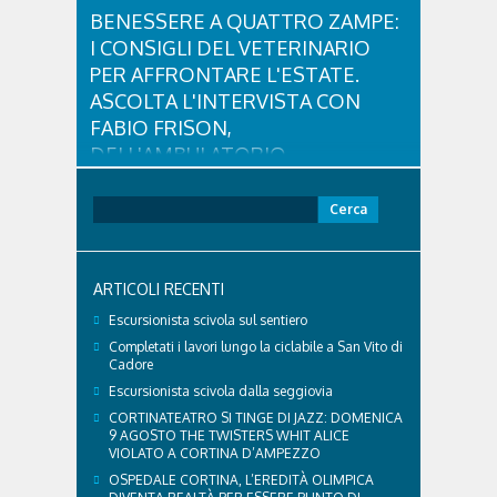
BENESSERE A QUATTRO ZAMPE:
I CONSIGLI DEL VETERINARIO
PER AFFRONTARE L'ESTATE.
ASCOLTA L'INTERVISTA CON
FABIO FRISON,
DELL'AMBULATORIO
VETERINARIO ASSOCIATO
CORTINA
Ricerca
per:
Con l'arrivo dell'estate e delle alte temperature,
anche i nostri amici a quattro zampe hanno bisogno
di qualche attenzione in più. Ne abbiamo parlato
ARTICOLI RECENTI
con il veterinario di Cortina, che ci ha illustrato i
principali accorgimenti per aiutare i cani ad
Escursionista scivola sul sentiero
affrontare il caldo in sicurezza e benessere...
Completati i lavori lungo la ciclabile a San Vito di
Cadore
Escursionista scivola dalla seggiovia
CORTINATEATRO SI TINGE DI JAZZ: DOMENICA
9 AGOSTO THE TWISTERS WHIT ALICE
VIOLATO A CORTINA D’AMPEZZO
OSPEDALE CORTINA, L’EREDITÀ OLIMPICA