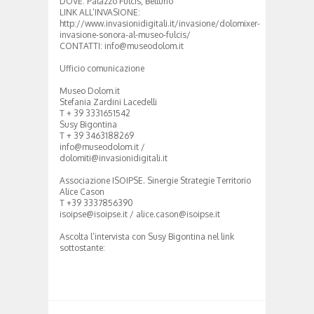
DOVE: Palazzo Fulcis, Belluno
LINK ALL’INVASIONE:
http://www.invasionidigitali.it/invasione/dolomixer-
invasione-sonora-al-museo-fulcis/
CONTATTI: info@museodolom.it
Ufficio comunicazione
Museo Dolom.it
Stefania Zardini Lacedelli
T + 39 3331651542
Susy Bigontina
T + 39 3463188269
info@museodolom.it /
dolomiti@invasionidigitali.it
Associazione ISOIPSE. Sinergie Strategie Territorio
Alice Cason
T +39 3337856390
isoipse@isoipse.it / alice.cason@isoipse.it
Ascolta l’intervista con Susy Bigontina nel link
sottostante: