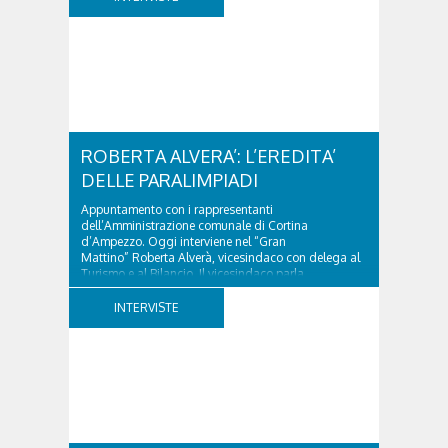
ROBERTA ALVERA’: L’EREDITA’
DELLE PARALIMPIADI
Appuntamento con i rappresentanti
dell’Amministrazione comunale di Cortina
d’Ampezzo. Oggi interviene nel “Gran
Mattino” Roberta Alverà, vicesindaco con delega al
Turismo e al Bilancio. Il vicesindaco parla
dell'eredità delle Paralimpiadi Milano Cortina 2026,
di accessibilità e di come...
INTERVISTE