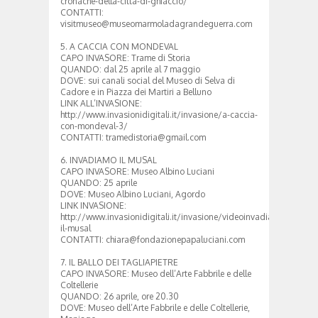
cronache-della-citta-di-ghiaccio/
CONTATTI:
visitmuseo@museomarmoladagrandeguerra.com
5. A CACCIA CON MONDEVAL
CAPO INVASORE: Trame di Storia
QUANDO: dal 25 aprile al 7 maggio
DOVE: sui canali social del Museo di Selva di
Cadore e in Piazza dei Martiri a Belluno
LINK ALL’INVASIONE:
http://www.invasionidigitali.it/invasione/a-caccia-
con-mondeval-3/
CONTATTI: tramedistoria@gmail.com
6. INVADIAMO IL MUSAL
CAPO INVASORE: Museo Albino Luciani
QUANDO: 25 aprile
DOVE: Museo Albino Luciani, Agordo
LINK INVASIONE:
http://www.invasionidigitali.it/invasione/videoinvadiamo-
il-musal
CONTATTI: chiara@fondazionepapaluciani.com
7. IL BALLO DEI TAGLIAPIETRE
CAPO INVASORE: Museo dell’Arte Fabbrile e delle
Coltellerie
QUANDO: 26 aprile, ore 20.30
DOVE: Museo dell’Arte Fabbrile e delle Coltellerie,