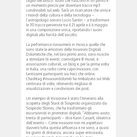
taglio del bosco: suoni che nascono in un punto e
un momento precisi per diventare tracce mp3
condivisibili sul web. Sarà un ricercatore che unisce
i mondi della cultura e della tecnologia –
l’antropologo sonoro Lucio Santin – a trasformare
le 30 tracce pervenute tra il 21 aprile e il 6 maggio
in una composizione unica, riportando i suoni
digitali alla fisicità dell’ascolto.
La performance riassumerà in musica quelle che
sono state le emozioni delle Invasioni Digitali
Dolomitiche che, nel loro primo anno, sono riuscite
a stimolare 16 eventi, coinvolgere 8 musei, 6
associazioni culturali, un blog e, per la prima volta
in Italia, una radio come capo-invasore, con
tantissimi partecipanti sia fisici che online.
L’hashtag #invasoridolomiti ha rimbalzato sul Web
centinaia di volte, ottenendo migliaia di
visualizzazioni e condivisioni dei post.
Un esempio di Invasione è stato l’itinerario alla
scoperta degli Staol di Sospirolo organizzato da
Sospirolo Stories, che ha trasformato gli
escursionisti in promotori digitali. “Abbiamo avuto
trenta di partecipanti – dice Karin Casaril, ideatrice
dell’evento – Come invasore non mi aspettavo
davvero tutta questa affluenza e ne sono, a quasi
tre giorni di distanza, ancora super entusiasta.