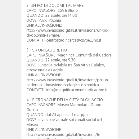
2. UN PO’ DI DOLOMITI AL MARE
CAPO INVASORE: CSV Belluno
QUANDO: 22 aprile, ore 14.00
DOVE: Puck, Polonia
LINK ALL’INVASIONE:
http://www.invasionidigitali.it/invasione/un-po-
di-dolomiti-al-mare/
CONTATTI: centrostudiricerca@csvbelluno.it
3. PER UN CADORE PIÙ
CAPO INVASORE: Magnifica Comunità del Cadore
QUANDO: 22 aprile, ore 9.30
DOVE: lungo la ciclabile tra San Vito e Calalzo,
ritrovo finale a Lagole
LINK ALL’INVASIONE:
http://www.invasionidigitali.it/invasione/per-un-
cadore-piu-invasione-ecologica-dolomitica
CONTATTI: info@magnificacomunitadicadore.it
4. LE CRONACHE DELLA CITTÀ DI GHIACCIO
CAPO INVASORE: Museo Marmolada Grande
Guerra
QUANDO: dal 23 aprile al 7 maggio
DOVE: Invasione virtuale sui canali social del
Museo
LINK ALL’INVASIONE:
http://www.invasionidigitali.it/invasione/le-