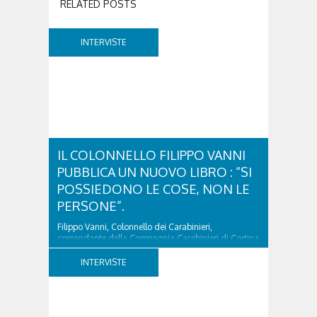
RELATED POSTS
INTERVISTE
IL COLONNELLO FILIPPO VANNI
PUBBLICA UN NUOVO LIBRO : “SI
POSSIEDONO LE COSE, NON LE
PERSONE”.
Filippo Vanni, Colonnello dei Carabinieri,
comandante della Compagnia Carabinieri di Cortina
d’Ampezzo sino al 2010, esperto di legislazione
nazionale ed europea, è l’ideatore del progetto di
INTERVISTE
tutela “Una stanza tutta per sé”, modello diffuso in
Italia e Francia. Giurista e autore, svolge...