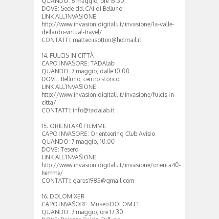
QUANDO: 6 maggio, ore 15.30
DOVE: Sede del CAI di Belluno
LINK ALL’INVASIONE:
http://www.invasionidigitali.it/invasione/la-valle-
dellardo-virtual-travel/
CONTATTI: matteo.isotton@hotmail.it
14. FULCIS IN CITTÀ
CAPO INVASORE: TADAlab
QUANDO: 7 maggio, dalle 10.00
DOVE: Belluno, centro storico
LINK ALL’INVASIONE:
http://www.invasionidigitali.it/invasione/fulcis-in-
citta/
CONTATTI: info@tadalab.it
15. ORIENTA40 FIEMME
CAPO INVASORE: Orienteering Club Avisio
QUANDO: 7 maggio, 10.00
DOVE: Tesero
LINK ALL’INVASIONE:
http://www.invasionidigitali.it/invasione/orienta40-
fiemme/
CONTATTI: gares1985@gmail.com
16. DOLOMIXER
CAPO INVASORE: Museo DOLOM.IT
QUANDO: 7 maggio, ore 17.30