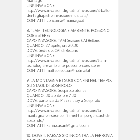
Maniago
LINK INVASIONE:
http://www.invasionidigitali.it/invasione/il-ballo-
dei-tagliapietre-invasione-musicale/
CONTATTI: coricama@maniago.it
8. T..AM! TECNOLOGIA E AMBIENTE: POSSONO
COESISTERE?
CAPO INVASORE: TAM Sezione CAI Belluno
QUANDO: 27 aprile, ore 20.30
DOVE: Sede del CAI di Belluno
LINK INVASIONE:
http://www.invasionidigitali.it/invasione/t-am-
tecnologia-e-ambiente-possono-coesistere/
CONTATTI: matteo.isotton@hotmail.it
9. LA MONTAGNA E I SUOI CONFINI NEL TEMPO.
GLI STAOL DI SOSPIROLO
CAPO INVASORE: Sospirolo Stories
QUANDO: 30 aprile, ore 7.30
DOVE: partenza da Piazza Lexy a Sospirolo
LINK INVASIONE:
http://www.invasionidigitali.it/invasione/la-
montagna-e-i-suoi-confini-nel-tempo-gli-staol-di-
sospirolo/
CONTATTI: karin.casaril@gmail.com
10. DOVE IL PAESAGGIO INCONTRA LA FERROVIA