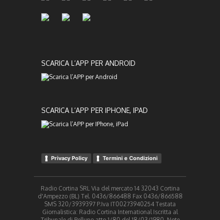
SCARICA L’APP PER ANDROID
SCARICA L’APP PER IPHONE, IPAD
Privacy Policy
Termini e Condizioni
Radio Cortina SRL Via del mercato 14 32043 Cortina
d'Ampezzo (BL) Tel. 0436/866488 Fax 0436/866588
SMS 320/3939397 P.Iva IT00273940254 Testata
Giornalistica: Radio Cortina International Iscritta al
Tribunale di Belluno atto 1/80 del 18/03/1980. Note