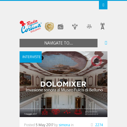
NAVIGATE TO...
INTERVISTE
Posted
5 May 2017
by
simona
in
2274