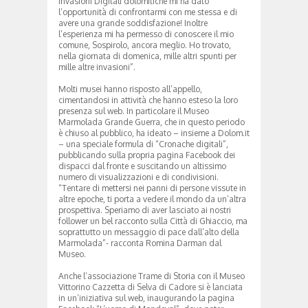
Invasioni Digitali dolomitiche mi ha dato
l’opportunità di confrontarmi con me stessa e di
avere una grande soddisfazione! Inoltre
l’esperienza mi ha permesso di conoscere il mio
comune, Sospirolo, ancora meglio. Ho trovato,
nella giornata di domenica, mille altri spunti per
mille altre invasioni”.
Molti musei hanno risposto all’appello,
cimentandosi in attività che hanno esteso la loro
presenza sul web. In particolare il Museo
Marmolada Grande Guerra, che in questo periodo
è chiuso al pubblico, ha ideato – insieme a Dolom.it
– una speciale formula di “Cronache digitali”,
pubblicando sulla propria pagina Facebook dei
dispacci dal fronte e suscitando un altissimo
numero di visualizzazioni e di condivisioni.
“Tentare di mettersi nei panni di persone vissute in
altre epoche, ti porta a vedere il mondo da un’altra
prospettiva. Speriamo di aver lasciato ai nostri
follower un bel racconto sulla Città di Ghiaccio, ma
soprattutto un messaggio di pace dall’alto della
Marmolada”- racconta Romina Darman dal
Museo.
Anche l’associazione Trame di Storia con il Museo
Vittorino Cazzetta di Selva di Cadore si è lanciata
in un’iniziativa sul web, inaugurando la pagina