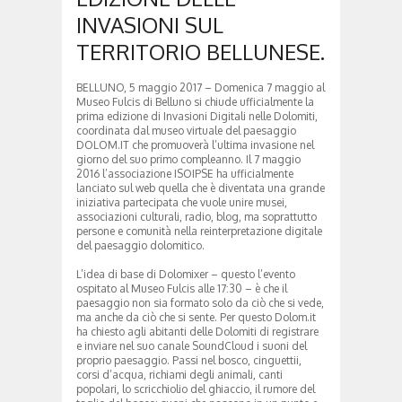
INVASIONI SUL
TERRITORIO BELLUNESE.
BELLUNO, 5 maggio 2017 – Domenica 7 maggio al
Museo Fulcis di Belluno si chiude ufficialmente la
prima edizione di Invasioni Digitali nelle Dolomiti,
coordinata dal museo virtuale del paesaggio
DOLOM.IT che promuoverà l’ultima invasione nel
giorno del suo primo compleanno. Il 7 maggio
2016 l’associazione ISOIPSE ha ufficialmente
lanciato sul web quella che è diventata una grande
iniziativa partecipata che vuole unire musei,
associazioni culturali, radio, blog, ma soprattutto
persone e comunità nella reinterpretazione digitale
del paesaggio dolomitico.
L’idea di base di Dolomixer – questo l’evento
ospitato al Museo Fulcis alle 17:30 – è che il
paesaggio non sia formato solo da ciò che si vede,
ma anche da ciò che si sente. Per questo Dolom.it
ha chiesto agli abitanti delle Dolomiti di registrare
e inviare nel suo canale SoundCloud i suoni del
proprio paesaggio. Passi nel bosco, cinguettii,
corsi d’acqua, richiami degli animali, canti
popolari, lo scricchiolio del ghiaccio, il rumore del