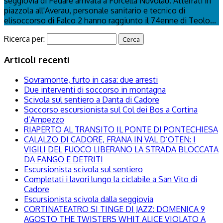
seggiovia di Fedare arrivata a Forcella Nuvolau. Atterrati in
piazzola all'Averau, personale sanitario e tecnico di
elisoccorso di Falco 2 hanno raggiunto il 74enne di Teolo...
Ricerca per:
Articoli recenti
Sovramonte, furto in casa: due arresti
Due interventi di soccorso in montagna
Scivola sul sentiero a Danta di Cadore
Soccorso escursionista sul Col dei Bos a Cortina
d’Ampezzo
RIAPERTO AL TRANSITO IL PONTE DI PONTECHIESA
CALALZO DI CADORE, FRANA IN VAL D’OTEN: I
VIGILI DEL FUOCO LIBERANO LA STRADA BLOCCATA
DA FANGO E DETRITI
Escursionista scivola sul sentiero
Completati i lavori lungo la ciclabile a San Vito di
Cadore
Escursionista scivola dalla seggiovia
CORTINATEATRO SI TINGE DI JAZZ: DOMENICA 9
AGOSTO THE TWISTERS WHIT ALICE VIOLATO A