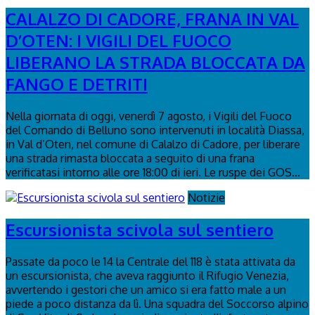
CALALZO DI CADORE, FRANA IN VAL
D’OTEN: I VIGILI DEL FUOCO
LIBERANO LA STRADA BLOCCATA DA
FANGO E DETRITI
Nella giornata di oggi, venerdì 7 agosto, i Vigili del Fuoco
del Comando di Belluno sono intervenuti in località Diassa,
in Val d’Oten, nel comune di Calalzo di Cadore, per liberare
una strada rimasta bloccata a seguito di una frana
verificatasi intorno alle ore 18:00 di ieri. Le ruspe dei GOS...
Notizie
Escursionista scivola sul sentiero
Passate da poco le 14 la Centrale del 118 è stata attivata da
un escursionista, che aveva raggiunto il Rifugio Venezia,
avvertendo i gestori che un amico si era fatto male a un
piede a poco distanza da lì. Una squadra del Soccorso alpino