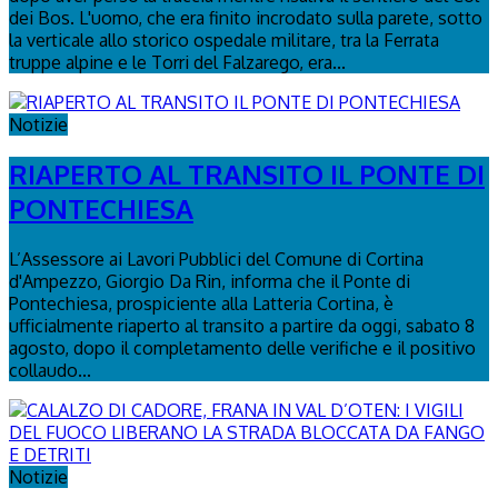
dei Bos. L'uomo, che era finito incrodato sulla parete, sotto
la verticale allo storico ospedale militare, tra la Ferrata
truppe alpine e le Torri del Falzarego, era...
Notizie
RIAPERTO AL TRANSITO IL PONTE DI
PONTECHIESA
L’Assessore ai Lavori Pubblici del Comune di Cortina
d'Ampezzo, Giorgio Da Rin, informa che il Ponte di
Pontechiesa, prospiciente alla Latteria Cortina, è
ufficialmente riaperto al transito a partire da oggi, sabato 8
agosto, dopo il completamento delle verifiche e il positivo
collaudo...
Notizie