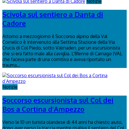
Notizie
Scivola sul sentiero a Danta di
Cadore
Attorno a mezzogiorno il Soccorso alpino della Val
Comelico è intervenuto alla Settima Stazione della Via
Crucis di Col Piedo, sotto Valmaden, per un escursionista
che si era fatto male alla caviglia. L'81enne di Carnago (VA),
che faceva parte di una comitiva e aveva riportato un
trauma...
Notizie
Soccorso escursionista sul Col dei
Bos a Cortina d'Ampezzo
Verso le 10 un turista olandese di 44 anni ha chiesto aiuto,
dopo aver perso la traccia mentre risaliva il sentiero del Col