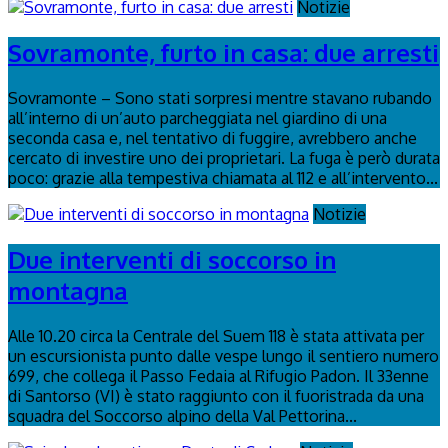
Notizie
Sovramonte, furto in casa: due arresti
Sovramonte – Sono stati sorpresi mentre stavano rubando
all’interno di un’auto parcheggiata nel giardino di una
seconda casa e, nel tentativo di fuggire, avrebbero anche
cercato di investire uno dei proprietari. La fuga è però durata
poco: grazie alla tempestiva chiamata al 112 e all’intervento...
Notizie
Due interventi di soccorso in
montagna
Alle 10.20 circa la Centrale del Suem 118 è stata attivata per
un escursionista punto dalle vespe lungo il sentiero numero
699, che collega il Passo Fedaia al Rifugio Padon. Il 33enne
di Santorso (VI) è stato raggiunto con il fuoristrada da una
squadra del Soccorso alpino della Val Pettorina...