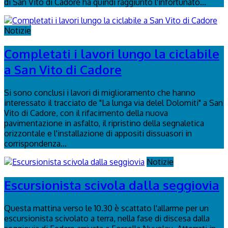
di San Vito di Cadore ha quindi raggiunto l'infortunato...
Notizie
Completati i lavori lungo la ciclabile
a San Vito di Cadore
Si sono conclusi i lavori di miglioramento che hanno
interessato il tracciato de "La lunga via delel Dolomiti" a San
Vito di Cadore, con il rifacimento della nuova
pavimentazione in asfalto, il ripristino della segnaletica
orizzontale e l'installazione di appositi dissuasori in
corrispondenza...
Notizie
Escursionista scivola dalla seggiovia
Questa mattina verso le 10.30 è scattato l'allarme per un
escursionista scivolato a terra, nella fase di discesa dalla