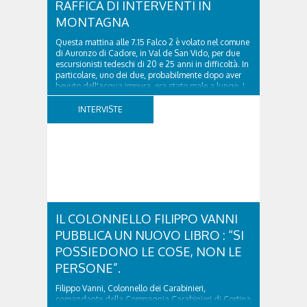
RAFFICA DI INTERVENTI IN
MONTAGNA
Questa mattina alle 7.15 Falco 2 è volato nel comune
di Auronzo di Cadore, in Val de San Vido, per due
escursionisti tedeschi di 20 e 25 anni in difficoltà. In
particolare, uno dei due, probabilmente dopo aver
bevuto dell'acqua impura, era stato male a lungo. I
due ragazzi, che avevano passato...
INTERVISTE
IL COLONNELLO FILIPPO VANNI
PUBBLICA UN NUOVO LIBRO : “SI
POSSIEDONO LE COSE, NON LE
PERSONE”.
Filippo Vanni, Colonnello dei Carabinieri,
comandante della Compagnia Carabinieri di Cortina