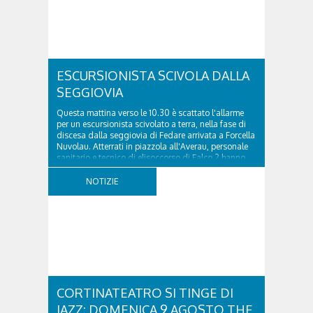
ESCURSIONISTA SCIVOLA DALLA
SEGGIOVIA
Questa mattina verso le 10.30 è scattato l'allarme
per un escursionista scivolato a terra, nella fase di
discesa dalla seggiovia di Fedare arrivata a Forcella
Nuvolau. Atterrati in piazzola all'Averau, personale
sanitario e tecnico di elisoccorso di Falco 2 hanno
raggiunto il 74enne di Teolo...
NOTIZIE
CORTINATEATRO SI TINGE DI
JAZZ: DOMENICA 9 AGOSTO THE