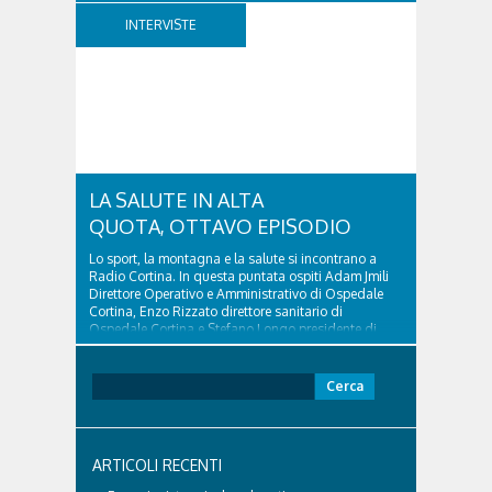
d’Ampezzo sino al 2010, esperto di legislazione
nazionale ed europea, è l’ideatore del progetto di
INTERVISTE
tutela “Una stanza tutta per sé”, modello diffuso in
Italia e Francia. Giurista e autore, svolge...
LA SALUTE IN ALTA
QUOTA, OTTAVO EPISODIO
Lo sport, la montagna e la salute si incontrano a
Radio Cortina. In questa puntata ospiti Adam Jmili
Direttore Operativo e Amministrativo di Ospedale
Cortina, Enzo Rizzato direttore sanitario di
Ospedale Cortina e Stefano Longo presidente di
Fondazione Cortina. GVM Care & Research –...
Ricerca
per:
ARTICOLI RECENTI