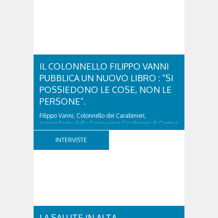
IL COLONNELLO FILIPPO VANNI
PUBBLICA UN NUOVO LIBRO : “SI
POSSIEDONO LE COSE, NON LE
PERSONE”.
Filippo Vanni, Colonnello dei Carabinieri,
comandante della Compagnia Carabinieri di Cortina
d’Ampezzo sino al 2010, esperto di legislazione
nazionale ed europea, è l’ideatore del progetto di
INTERVISTE
tutela “Una stanza tutta per sé”, modello diffuso in
Italia e Francia. Giurista e autore, svolge...
LA SALUTE IN ALTA