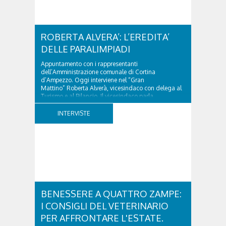
ROBERTA ALVERA’: L’EREDITA’
DELLE PARALIMPIADI
Appuntamento con i rappresentanti
dell’Amministrazione comunale di Cortina
d’Ampezzo. Oggi interviene nel “Gran
Mattino” Roberta Alverà, vicesindaco con delega al
Turismo e al Bilancio. Il vicesindaco parla
dell'eredità delle Paralimpiadi Milano Cortina 2026,
di accessibilità e di come...
INTERVISTE
BENESSERE A QUATTRO ZAMPE:
I CONSIGLI DEL VETERINARIO
PER AFFRONTARE L'ESTATE.