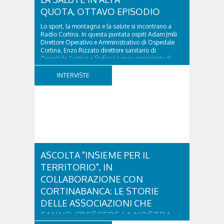
QUOTA, OTTAVO EPISODIO
Lo sport, la montagna e la salute si incontrano a
Radio Cortina. In questa puntata ospiti Adam Jmili
Direttore Operativo e Amministrativo di Ospedale
Cortina, Enzo Rizzato direttore sanitario di
Ospedale Cortina e Stefano Longo presidente di
Fondazione Cortina. GVM Care & Research –...
INTERVISTE
ASCOLTA "INSIEME PER IL
TERRITORIO", IN
COLLABORAZIONE CON
CORTINABANCA: LE STORIE
DELLE ASSOCIAZIONI CHE
FANNO CRESCERE LA NOSTRA