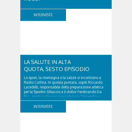
A vent'anni dalla scomparsa di Giovanni Cenacchi,
Cortina d'Ampezzo rende omaggio a una figura che
INTERVISTE
ha lasciato un segno profondo nel mondo della
montagna e della cultura. Scrittore, alpinista,
fotografo e documentarista, Cenacchi ha saputo
raccontare le Dolomiti e il rapporto tra uomo e...
LA SALUTE IN ALTA
QUOTA, SESTO EPISODIO
Lo sport, la montagna e la salute si incontrano a
Radio Cortina. In questa puntata, ospiti Riccardo
Lacedelli, responsabile della preparazione atletica
per la Sportivi Ghiaccio e il dottor Ferdinando Da
Rin, medico chirurgo specialista in Ortopedia e
Traumatologia di Ospedale Cortina. GVM...
INTERVISTE