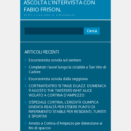
ASCOLTA L'INTERVISTA CON
FABIO FRISON,
DELL'AMBULATORIO
VETERINARIO ASSOCIATO
CORTINA
Ricerca
per:
Con l'arrivo dell'estate e delle alte temperature,
anche i nostri amici a quattro zampe hanno bisogno
di qualche attenzione in più. Ne abbiamo parlato
ARTICOLI RECENTI
con il veterinario di Cortina, che ci ha illustrato i
principali accorgimenti per aiutare i cani ad
Escursionista scivola sul sentiero
affrontare il caldo in sicurezza e benessere...
Completati i lavori lungo la ciclabile a San Vito di
Cadore
Escursionista scivola dalla seggiovia
CORTINATEATRO SI TINGE DI JAZZ: DOMENICA
9 AGOSTO THE TWISTERS WHIT ALICE
VIOLATO A CORTINA D’AMPEZZO
OSPEDALE CORTINA, L’EREDITÀ OLIMPICA
DIVENTA REALTÀ PER ESSERE PUNTO DI
RIFERIMENTO STABILE PER RESIDENTI, TURISTI
E SPORTIVI
Arresto a Cortina d’Ampezzo per detenzione ai
fini di spaccio