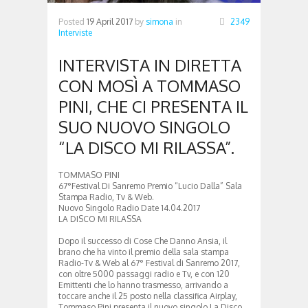
Posted
19 April 2017
by
simona
in
2349
Interviste
INTERVISTA IN DIRETTA
CON MOSÌ A TOMMASO
PINI, CHE CI PRESENTA IL
SUO NUOVO SINGOLO
“LA DISCO MI RILASSA”.
TOMMASO PINI
67°Festival Di Sanremo Premio “Lucio Dalla” Sala
Stampa Radio, Tv & Web.
Nuovo Singolo Radio Date 14.04.2017
LA DISCO MI RILASSA
Dopo il successo di Cose Che Danno Ansia, il
brano che ha vinto il premio della sala stampa
Radio-Tv & Web al 67° Festival di Sanremo 2017,
con oltre 5000 passaggi radio e Tv, e con 120
Emittenti che lo hanno trasmesso, arrivando a
toccare anche il 25 posto nella classifica Airplay,
Tommaso Pini presenta il nuovo singolo La Disco