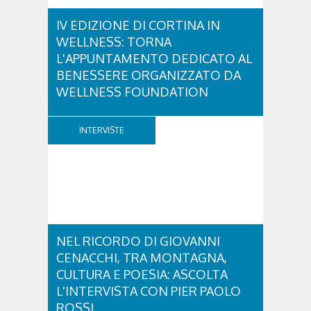
IV EDIZIONE DI CORTINA IN
WELLNESS: TORNA
L'APPUNTAMENTO DEDICATO AL
BENESSERE ORGANIZZATO DA
WELLNESS FOUNDATION
Venerdì 28 e sabato 29 agosto ritorna Cortina in
Wellness, un fine settimana dedicato a diffondere la
INTERVISTE
cultura del benessere e dei corretti stili di vita.
Promosso dalla Wellness Foundation –
organizzazione non profit creata da Nerio
Alessandri, Fondatore e Presidente di Technogym,
per...
NEL RICORDO DI GIOVANNI
CENACCHI, TRA MONTAGNA,
CULTURA E POESIA: ASCOLTA
L'INTERVISTA CON PIER PAOLO
ROSSI