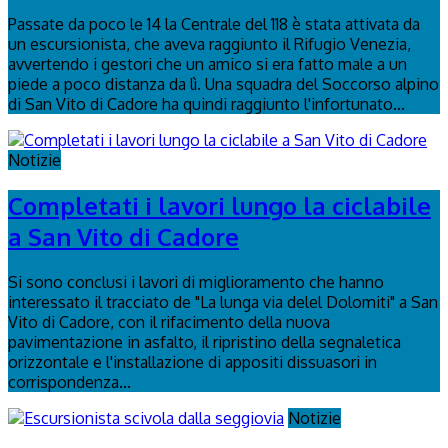
Passate da poco le 14 la Centrale del 118 è stata attivata da
un escursionista, che aveva raggiunto il Rifugio Venezia,
avvertendo i gestori che un amico si era fatto male a un
piede a poco distanza da lì. Una squadra del Soccorso alpino
di San Vito di Cadore ha quindi raggiunto l'infortunato...
Notizie
Completati i lavori lungo la ciclabile
a San Vito di Cadore
Si sono conclusi i lavori di miglioramento che hanno
interessato il tracciato de "La lunga via delel Dolomiti" a San
Vito di Cadore, con il rifacimento della nuova
pavimentazione in asfalto, il ripristino della segnaletica
orizzontale e l'installazione di appositi dissuasori in
corrispondenza...
Notizie