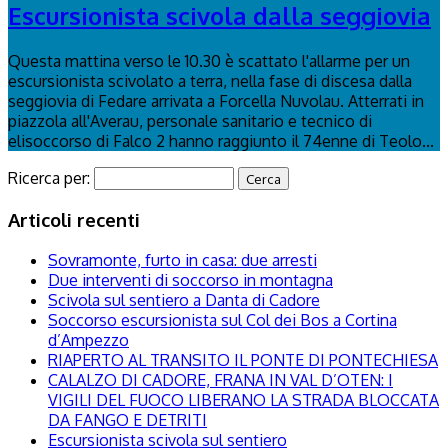
Escursionista scivola dalla seggiovia
Questa mattina verso le 10.30 è scattato l'allarme per un
escursionista scivolato a terra, nella fase di discesa dalla
seggiovia di Fedare arrivata a Forcella Nuvolau. Atterrati in
piazzola all'Averau, personale sanitario e tecnico di
elisoccorso di Falco 2 hanno raggiunto il 74enne di Teolo...
Ricerca per:
Articoli recenti
Sovramonte, furto in casa: due arresti
Due interventi di soccorso in montagna
Scivola sul sentiero a Danta di Cadore
Soccorso escursionista sul Col dei Bos a Cortina
d’Ampezzo
RIAPERTO AL TRANSITO IL PONTE DI PONTECHIESA
CALALZO DI CADORE, FRANA IN VAL D’OTEN: I
VIGILI DEL FUOCO LIBERANO LA STRADA BLOCCATA
DA FANGO E DETRITI
Escursionista scivola sul sentiero