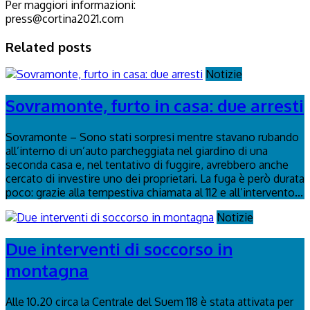
Per maggiori informazioni:
press@cortina2021.com
Related posts
Notizie
Sovramonte, furto in casa: due arresti
Sovramonte – Sono stati sorpresi mentre stavano rubando
all’interno di un’auto parcheggiata nel giardino di una
seconda casa e, nel tentativo di fuggire, avrebbero anche
cercato di investire uno dei proprietari. La fuga è però durata
poco: grazie alla tempestiva chiamata al 112 e all’intervento...
Notizie
Due interventi di soccorso in
montagna
Alle 10.20 circa la Centrale del Suem 118 è stata attivata per