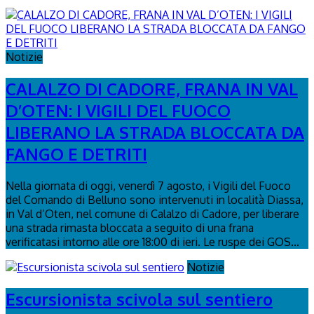
Notizie
CALALZO DI CADORE, FRANA IN VAL
D’OTEN: I VIGILI DEL FUOCO
LIBERANO LA STRADA BLOCCATA DA
FANGO E DETRITI
Nella giornata di oggi, venerdì 7 agosto, i Vigili del Fuoco
del Comando di Belluno sono intervenuti in località Diassa,
in Val d’Oten, nel comune di Calalzo di Cadore, per liberare
una strada rimasta bloccata a seguito di una frana
verificatasi intorno alle ore 18:00 di ieri. Le ruspe dei GOS...
Notizie
Escursionista scivola sul sentiero