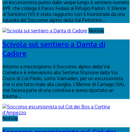
un escursionista punto dalle vespe lungo il sentiero numero
699, che collega il Passo Fedaia al Rifugio Padon. Il 33enne
di Santorso (VI) è stato raggiunto con il fuoristrada da una
squadra del Soccorso alpino della Val Pettorina...
Notizie
Scivola sul sentiero a Danta di
Cadore
Attorno a mezzogiorno il Soccorso alpino della Val
Comelico è intervenuto alla Settima Stazione della Via
Crucis di Col Piedo, sotto Valmaden, per un escursionista
che si era fatto male alla caviglia. L'81enne di Carnago (VA),
che faceva parte di una comitiva e aveva riportato un
trauma...
Notizie
Soccorso escursionista sul Col dei