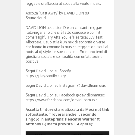
reggae e si affaccia al soul e alla world music.
Ascolta ‘Cast Away’ by DAVID LION su
Soundcloud
DAVID LION a.k.a Lion D è un cantante reggae
italo-nigeriano che si è fatto conoscere con hit
come ‘High’, ’Try Afta You’ e ‘Heartical Luv’ feat.
Alborosie. Il suo stile è un mix di sonorità diverse
che hanno in comune la musica reggae: dal soul al
roots al dj style. Le sue canzoni affrontano temi di
giustizia sociale e spiritualità con un’attitudine
positiva.
Segui David Lion su Spotify
https://play.spotify.com/
Segui David Lion su Instagram @davidlionmusic
Segui David Lion su Facebook @davidlionmusic
https://www.facebook.com/davidlionmusic
Ascolta l’intervista realizzata da Mosì nel link
sottostante. Troverai anche il secondo
singolo in anteprima: Peaceful Warrior ft
Anthony B( uscita prevista il 4 aprile):