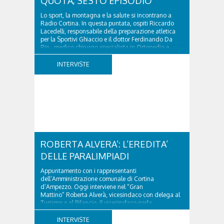
QUOTA, SESTO EPISODIO
Lo sport, la montagna e la salute si incontrano a
Radio Cortina. In questa puntata, ospiti Riccardo
Lacedelli, responsabile della preparazione atletica
per la Sportivi Ghiaccio e il dottor Ferdinando Da
Rin, medico chirurgo specialista in Ortopedia e
Traumatologia di Ospedale Cortina. GVM...
INTERVISTE
ROBERTA ALVERA’: L’EREDITA’
DELLE PARALIMPIADI
Appuntamento con i rappresentanti
dell’Amministrazione comunale di Cortina
d’Ampezzo. Oggi interviene nel “Gran
Mattino” Roberta Alverà, vicesindaco con delega al
Turismo e al Bilancio. Il vicesindaco parla
dell'eredità delle Paralimpiadi Milano Cortina 2026,
di accessibilità e di come...
INTERVISTE