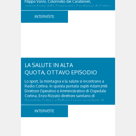
Filippo Vanni, Colonnello dei Carabinieri,
comandante della Compagnia Carabinieri di Cortina
d’Ampezzo sino al 2010, esperto di legislazione
nazionale ed europea, è l’ideatore del progetto di
INTERVISTE
tutela “Una stanza tutta per sé”, modello diffuso in
Italia e Francia. Giurista e autore, svolge...
LA SALUTE IN ALTA
QUOTA, OTTAVO EPISODIO
Lo sport, la montagna e la salute si incontrano a
Radio Cortina. In questa puntata ospiti Adam Jmili
Direttore Operativo e Amministrativo di Ospedale
Cortina, Enzo Rizzato direttore sanitario di
Ospedale Cortina e Stefano Longo presidente di
Fondazione Cortina. GVM Care & Research –...
INTERVISTE