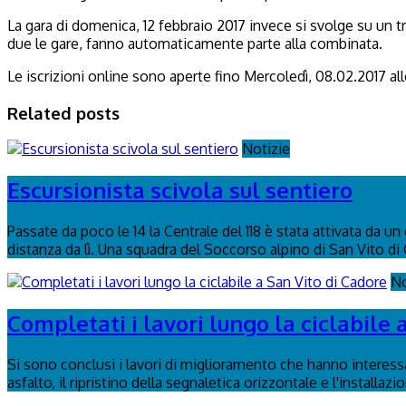
La gara di domenica, 12 febbraio 2017 invece si svolge su un t
due le gare, fanno automaticamente parte alla combinata.
Le iscrizioni online sono aperte fino Mercoledì, 08.02.2017 all
Related posts
Notizie
Escursionista scivola sul sentiero
Passate da poco le 14 la Centrale del 118 è stata attivata da u
distanza da lì. Una squadra del Soccorso alpino di San Vito di 
No
Completati i lavori lungo la ciclabile 
Si sono conclusi i lavori di miglioramento che hanno interessa
asfalto, il ripristino della segnaletica orizzontale e l'installaz