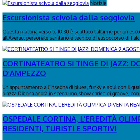
Notizie
Escursionista scivola dalla seggiovia
Questa mattina verso le 10.30 è scattato l'allarme per un escurs
all'Averau, personale sanitario e tecnico di elisoccorso di Fal
CORTINATEATRO SI TINGE DI JAZZ: 
D’AMPEZZO
Un appuntamento all’insegna di blues, funky e soul con il qua
piazza Dibona andrà in scena uno show carico di groove, con 
OSPEDALE CORTINA, L’EREDITÀ OLIM
RESIDENTI, TURISTI E SPORTIVI