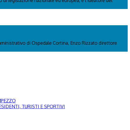
 di legislazione nazionale ed europea, è l’ideatore del
mministrativo di Ospedale Cortina, Enzo Rizzato direttore
AMPEZZO
SIDENTI, TURISTI E SPORTIVI