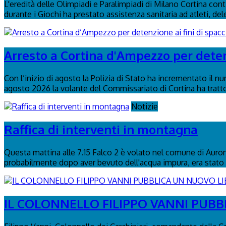
L'eredità delle Olimpiadi e Paralimpiadi di Milano Cortina con
durante i Giochi ha prestato assistenza sanitaria ad atleti, del
Arresto a Cortina d'Ampezzo per detenz
Con l’inizio di agosto la Polizia di Stato ha incrementato il n
agosto 2026 la volante del Commissariato di Cortina ha tratto 
Notizie
Raffica di interventi in montagna
Questa mattina alle 7.15 Falco 2 è volato nel comune di Auronzo
probabilmente dopo aver bevuto dell'acqua impura, era stato 
IL COLONNELLO FILIPPO VANNI PUBBL