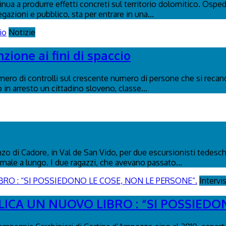
tinua a produrre effetti concreti sul territorio dolomitico. Osp
egazioni e pubblico, sta per entrare in una...
Notizie
ione ai fini di spaccio
umero di controlli sul crescente numero di persone che si recano
in arresto un cittadino sloveno, classe...
 di Cadore, in Val de San Vido, per due escursionisti tedeschi d
male a lungo. I due ragazzi, che avevano passato...
Intervi
ICA UN NUOVO LIBRO : “SI POSSIEDO