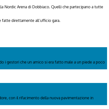
alla Nordic Arena di Dobbiaco. Quelli che partecipano a tutte
fatte direttamente all’ufficio gara.
ndo i gestori che un amico si era fatto male a un piede a poco
adore, con il rifacimento della nuova pavimentazione in