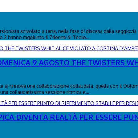
ionista scivolato a terra, nella fase di discesa dalla seggiovia 
co 2 hanno raggiunto il 74enne di Teolo...
DOMENICA 9 AGOSTO THE TWISTERS WH
le si rinnova una collaborazione collaudata, quella con il Dolo
una collaudatissima sessione ritmica e...
PICA DIVENTA REALTÀ PER ESSERE PU