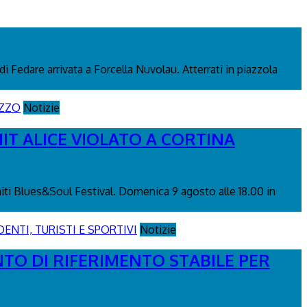
di Fedare arrivata a Forcella Nuvolau. Atterrati in piazzola
Notizie
IT ALICE VIOLATO A CORTINA
miti Blues&Soul Festival. Domenica 9 agosto alle 18.00 in
Notizie
NTO DI RIFERIMENTO STABILE PER