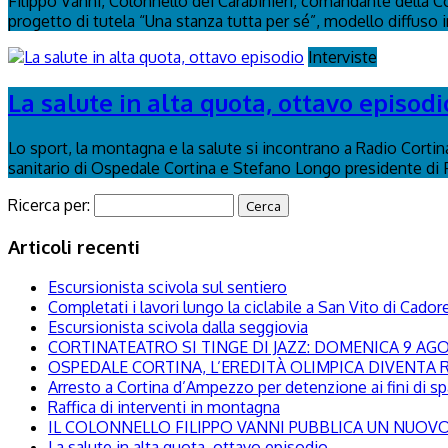
Filippo Vanni, Colonnello dei Carabinieri, comandante della C
progetto di tutela “Una stanza tutta per sé”, modello diffuso in 
Interviste
La salute in alta quota, ottavo episodi
Lo sport, la montagna e la salute si incontrano a Radio Corti
sanitario di Ospedale Cortina e Stefano Longo presidente di
Ricerca per:
Articoli recenti
Escursionista scivola sul sentiero
Completati i lavori lungo la ciclabile a San Vito di Cador
Escursionista scivola dalla seggiovia
CORTINATEATRO SI TINGE DI JAZZ: DOMENICA 9 A
OSPEDALE CORTINA, L’EREDITÀ OLIMPICA DIVENTA R
Arresto a Cortina d’Ampezzo per detenzione ai fini di s
Raffica di interventi in montagna
IL COLONNELLO FILIPPO VANNI PUBBLICA UN NUOVO 
La salute in alta quota, ottavo episodio