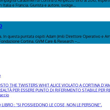
ompagnia Carabinieri di Cortina d’Ampezzo sino al 2010, esperto
Italia e Francia. Giurista e autore, svolge...
o
na. In questa puntata ospiti Adam Jmili Direttore Operativo e A
 Fondazione Cortina. GVM Care & Research –...
e
GOSTO THE TWISTERS WHIT ALICE VIOLATO A CORTINA D’
EALTÀ PER ESSERE PUNTO DI RIFERIMENTO STABILE PER RE
paccio
LIBRO : “SI POSSIEDONO LE COSE, NON LE PERSONE”.