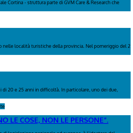
edale Cortina - struttura parte di GVM Care & Research che
 nelle località turistiche della provincia. Nel pomeriggio del 2
i 20 e 25 anni in difficoltà. In particolare, uno dei due,
ste
NO LE COSE, NON LE PERSONE”.