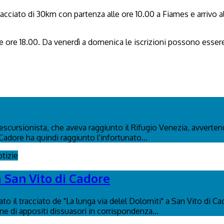
racciato di 30km con partenza alle ore 10.00 a Fiames e arrivo 
e ore 18.00. Da venerdì a domenica le iscrizioni possono essere 
n escursionista, che aveva raggiunto il Rifugio Venezia, avverte
Cadore ha quindi raggiunto l'infortunato...
tizie
a San Vito di Cadore
to il tracciato de "La lunga via delel Dolomiti" a San Vito di C
ione di appositi dissuasori in corrispondenza...