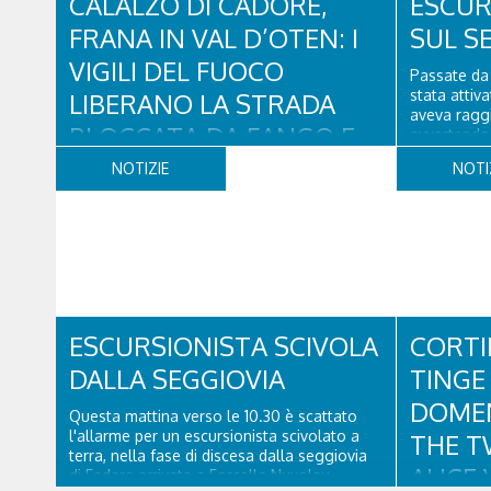
CALALZO DI CADORE,
ESCUR
FRANA IN VAL D’OTEN: I
SUL S
VIGILI DEL FUOCO
Passate da 
stata attiv
LIBERANO LA STRADA
aveva raggi
BLOCCATA DA FANGO E
avvertendo 
fatto male 
DETRITI
NOTIZIE
NOTI
Una squadr
Vito di Cad
Nella giornata di oggi, venerdì 7 agosto, i
l'infortunat
Vigili del Fuoco del Comando di Belluno
sono intervenuti in località Diassa, in Val
d’Oten, nel comune di Calalzo di Cadore,
per liberare una strada rimasta bloccata a
seguito di una frana verificatasi intorno alle
ore 18:00 di ieri. Le ruspe dei GOS...
ESCURSIONISTA SCIVOLA
CORTI
DALLA SEGGIOVIA
TINGE 
DOMEN
Questa mattina verso le 10.30 è scattato
l'allarme per un escursionista scivolato a
THE T
terra, nella fase di discesa dalla seggiovia
ALICE 
di Fedare arrivata a Forcella Nuvolau.