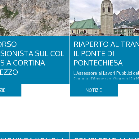
ORSO
RIAPERTO AL TRA
SIONISTA SUL COL
IL PONTE DI
OS A CORTINA
PONTECHIESA
EZZO
L’Assessore ai Lavori Pubblici d
Cortina d'Ampezzo, Giorgio Da R
 un turista olandese di 44 anni ha
che il Ponte di Pontechiesa, pros
to, dopo aver perso la traccia
alla Latteria Cortina, è ufficialm
ZIE
NOTIZIE
iva il sentiero del Col dei Bos.
al transito a partire da oggi, sab
 era finito incrodato sulla
agosto, dopo il completamento 
o la verticale allo storico
verifiche e il positivo collaudo...
litare, tra la Ferrata truppe
Torri del Falzarego, era...