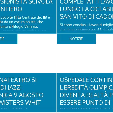
SIONISTA SCIVOLA
COMPLETATI I LAV
ENTIERO
LUNGO LA CICLABI
SAN VITO DI CADO
poco le 14 la Centrale del 118 è
ata da un escursionista, che
Si sono conclusi i lavori di migl
unto il Rifugio Venezia,
che hanno interessato il tracciat
i gestori che un amico si era
lunga via delel Dolomiti" a San V
a un piede a poco distanza da lì.
Cadore, con il rifacimento della
ZIE
NOTIZIE
a del Soccorso alpino di San
pavimentazione in asfalto, il ripri
ore ha quindi raggiunto
segnaletica orizzontale e l'instal
o...
appositi dissuasori in corrispond
NATEATRO SI
OSPEDALE CORTIN
DI JAZZ:
L’EREDITÀ OLIMPI
ICA 9 AGOSTO
DIVENTA REALTÀ 
WISTERS WHIT
ESSERE PUNTO DI
VIOLATO A
RIFERIMENTO STAB