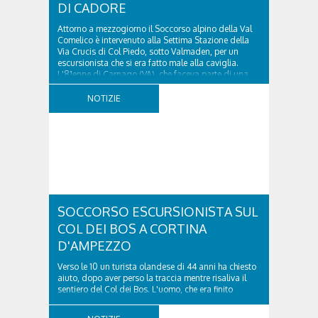
DI CADORE
Attorno a mezzogiorno il Soccorso alpino della Val
Comelico è intervenuto alla Settima Stazione della
Via Crucis di Col Piedo, sotto Valmaden, per un
escursionista che si era fatto male alla caviglia.
L'81enne di Carnago (VA), che faceva parte di una
comitiva e aveva riportato un trauma...
NOTIZIE
SOCCORSO ESCURSIONISTA SUL
COL DEI BOS A CORTINA
D'AMPEZZO
Verso le 10 un turista olandese di 44 anni ha chiesto
aiuto, dopo aver perso la traccia mentre risaliva il
sentiero del Col dei Bos. L'uomo, che era finito
incrodato sulla parete, sotto la verticale allo storico
ospedale militare, tra la Ferrata truppe alpine e le