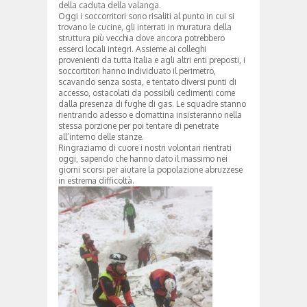
della caduta della valanga.
Oggi i soccorritori sono risaliti al punto in cui si
trovano le cucine, gli interrati in muratura della
struttura più vecchia dove ancora potrebbero
esserci locali integri. Assieme ai colleghi
provenienti da tutta Italia e agli altri enti preposti, i
soccortitori hanno individuato il perimetro,
scavando senza sosta, e tentato diversi punti di
accesso, ostacolati da possibili cedimenti come
dalla presenza di fughe di gas. Le squadre stanno
rientrando adesso e domattina insisteranno nella
stessa porzione per poi tentare di penetrate
all’interno delle stanze.
Ringraziamo di cuore i nostri volontari rientrati
oggi, sapendo che hanno dato il massimo nei
giorni scorsi per aiutare la popolazione abruzzese
in estrema difficoltà.