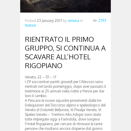
Posted
23 January 2017
by
simona
in
2793
Notizie
RIENTRATO IL PRIMO
GRUPPO, SI CONTINUA A
SCAVARE ALL’HOTEL
RIGOPIANO
Veneto, 22 – 01 – 17
I 29 soccorritori partiti giovedì per l’Abruzzo sono
rientrati nel tardo pomeriggio, dopo aver passato il
testimone ai 25 arrivati nella notte a Penne per dar
loro il cambio.
A Pescara le nuove squadre provenienti dalle tre
Delegazioni del Soccorso alpino e speleologico del
Veneto (II Dolomiti Bellunesi, XI Prealpi Venete, VI
Speleo Veneto – Trentino Alto Adige) sono state
tutte impiegate oggi a Farindola, dove sorgeva
l’Hotel Rigopiano, per cercare di ritrovare le tante
persone che risultano ancora disperse dal giorno