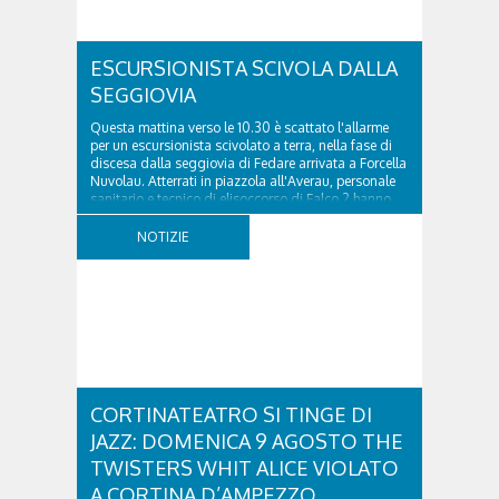
ESCURSIONISTA SCIVOLA DALLA
SEGGIOVIA
Questa mattina verso le 10.30 è scattato l'allarme
per un escursionista scivolato a terra, nella fase di
discesa dalla seggiovia di Fedare arrivata a Forcella
Nuvolau. Atterrati in piazzola all'Averau, personale
sanitario e tecnico di elisoccorso di Falco 2 hanno
raggiunto il 74enne di Teolo...
NOTIZIE
CORTINATEATRO SI TINGE DI
JAZZ: DOMENICA 9 AGOSTO THE
TWISTERS WHIT ALICE VIOLATO
A CORTINA D’AMPEZZO