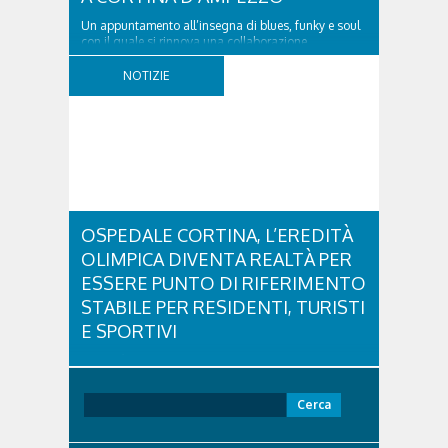
Un appuntamento all’insegna di blues, funky e soul
con il quale si rinnova una collaborazione
collaudata, quella con il Dolomiti Blues&Soul
Festival. Domenica 9 agosto alle 18.00 in piazza
NOTIZIE
Dibona andrà in scena uno show carico di groove,
con una collaudatissima sessione ritmica e...
OSPEDALE CORTINA, L’EREDITÀ
OLIMPICA DIVENTA REALTÀ PER
ESSERE PUNTO DI RIFERIMENTO
STABILE PER RESIDENTI, TURISTI
E SPORTIVI
L'eredità delle Olimpiadi e Paralimpiadi di Milano
Cortina continua a produrre effetti concreti sul
territorio dolomitico. Ospedale Cortina -
Ricerca
struttura parte di GVM Care & Research che durante i
per:
Giochi ha prestato assistenza sanitaria ad atleti,
delegazioni e pubblico, sta per entrare in una...