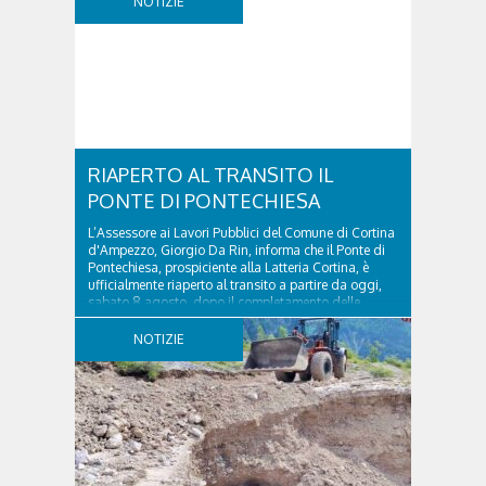
NOTIZIE
Torri del Falzarego, era...
RIAPERTO AL TRANSITO IL
PONTE DI PONTECHIESA
L’Assessore ai Lavori Pubblici del Comune di Cortina
d'Ampezzo, Giorgio Da Rin, informa che il Ponte di
Pontechiesa, prospiciente alla Latteria Cortina, è
ufficialmente riaperto al transito a partire da oggi,
sabato 8 agosto, dopo il completamento delle
verifiche e il positivo collaudo...
NOTIZIE