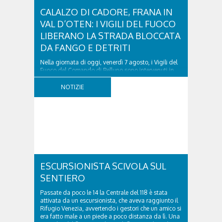
CALALZO DI CADORE, FRANA IN
VAL D’OTEN: I VIGILI DEL FUOCO
LIBERANO LA STRADA BLOCCATA
DA FANGO E DETRITI
Nella giornata di oggi, venerdì 7 agosto, i Vigili del
Fuoco del Comando di Belluno sono intervenuti in
località Diassa, in Val d’Oten, nel comune di Calalzo
di Cadore, per liberare una strada rimasta bloccata
NOTIZIE
a seguito di una frana verificatasi intorno alle ore
18:00 di ieri. Le ruspe dei GOS...
ESCURSIONISTA SCIVOLA SUL
SENTIERO
Passate da poco le 14 la Centrale del 118 è stata
attivata da un escursionista, che aveva raggiunto il
Rifugio Venezia, avvertendo i gestori che un amico si
era fatto male a un piede a poco distanza da lì. Una