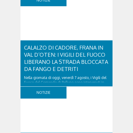
NOTIZIE
CALALZO DI CADORE, FRANA IN
VAL D’OTEN: I VIGILI DEL FUOCO
LIBERANO LA STRADA BLOCCATA
DA FANGO E DETRITI
Nella giornata di oggi, venerdì 7 agosto, i Vigili del
Fuoco del Comando di Belluno sono intervenuti in
località Diassa, in Val d’Oten, nel comune di Calalzo
di Cadore, per liberare una strada rimasta bloccata
NOTIZIE
a seguito di una frana verificatasi intorno alle ore
18:00 di ieri. Le ruspe dei GOS...