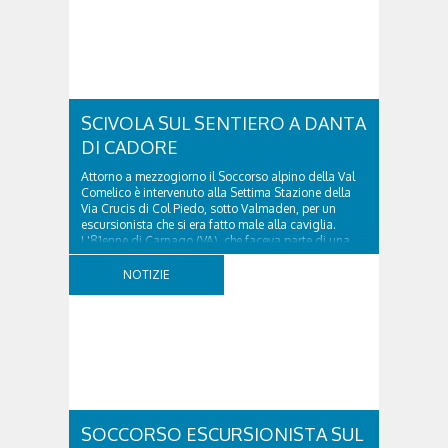
SCIVOLA SUL SENTIERO A DANTA
DI CADORE
Attorno a mezzogiorno il Soccorso alpino della Val
Comelico è intervenuto alla Settima Stazione della
Via Crucis di Col Piedo, sotto Valmaden, per un
escursionista che si era fatto male alla caviglia.
L'81enne di Carnago (VA), che faceva parte di una
comitiva e aveva riportato un trauma...
NOTIZIE
SOCCORSO ESCURSIONISTA SUL