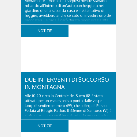
Sovramonte – Sono stati sorpresi mentre stavano
rubando all’interno di un’auto parcheggiata nel
giardino di una seconda casa e, nel tentativo di
fuggire, avrebbero anche cercato di investire uno dei
proprietari. La fuga è però durata poco: grazie alla
tempestiva chiamata al 112 e all’intervento...
NOTIZIE
DUE INTERVENTI DI SOCCORSO
IN MONTAGNA
Alle 10.20 circa la Centrale del Suem 118 è stata
attivata per un escursionista punto dalle vespe
lungo il sentiero numero 699, che collega il Passo
Fedaia al Rifugio Padon. Il 33enne di Santorso (VI) è
stato raggiunto con il fuoristrada da una squadra
del Soccorso alpino della Val Pettorina...
NOTIZIE