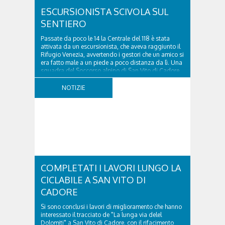
ESCURSIONISTA SCIVOLA SUL
SENTIERO
Passate da poco le 14 la Centrale del 118 è stata
attivata da un escursionista, che aveva raggiunto il
Rifugio Venezia, avvertendo i gestori che un amico si
era fatto male a un piede a poco distanza da lì. Una
squadra del Soccorso alpino di San Vito di Cadore
ha quindi raggiunto l'infortunato...
NOTIZIE
COMPLETATI I LAVORI LUNGO LA
CICLABILE A SAN VITO DI
CADORE
Si sono conclusi i lavori di miglioramento che hanno
interessato il tracciato de "La lunga via delel
Dolomiti" a San Vito di Cadore, con il rifacimento