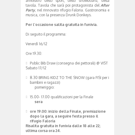
anfiteatro dello sport, dello snowboard, della
tavola. Tavola che sarà poi protagonista del
After
Party
, nel rinnovato rifugio Faloria. Gastronomia e
musica, con la presenza Drunk Donkeys.
Per l’occasione salita gratuita in funivia.
Di seguito il programma:
Venerdì 16/12
Ore 19.30:
Public Bib Draw (consegna dei pettorali) @ VIST
Sabato 17/12
8.30 BRING KIDZ TO THE SNOW (gara FISI per i
bambini e ragazzi)
pomeriggio:
15.00- 17.00 qualificazioni per la Finale
sera
ore 19.00: inizio della Finale, premiazione
dopo la gara, a seguire festa presso il
rifugio Faloria
Risalita gratuita in funivia dalle 18 alle 22;
ultima corsa ora 24.