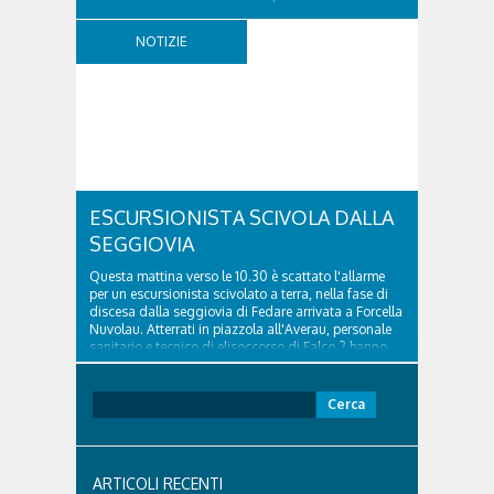
della nuova pavimentazione in asfalto, il ripristino
della segnaletica orizzontale e l'installazione di
NOTIZIE
appositi dissuasori in corrispondenza...
ESCURSIONISTA SCIVOLA DALLA
SEGGIOVIA
Questa mattina verso le 10.30 è scattato l'allarme
per un escursionista scivolato a terra, nella fase di
discesa dalla seggiovia di Fedare arrivata a Forcella
Nuvolau. Atterrati in piazzola all'Averau, personale
sanitario e tecnico di elisoccorso di Falco 2 hanno
raggiunto il 74enne di Teolo...
Ricerca
per:
ARTICOLI RECENTI