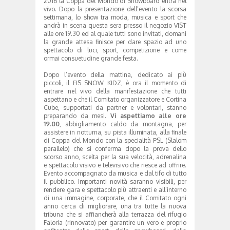
2016 la Coppa del Mondo di Snowboard entra nel
vivo. Dopo la presentazione dell’evento la scorsa
settimana, lo show tra moda, musica e sport che
andrà in scena questa sera presso il negozio VIST
alle ore 19.30 ed al quale tutti sono invitati, domani
la grande attesa finisce per dare spazio ad uno
spettacolo di luci, sport, competizione e come
ormai consuetudine grande festa.
Dopo l’evento della mattina, dedicato ai più
piccoli, il FIS SNOW KIDZ, è ora il momento di
entrare nel vivo della manifestazione che tutti
aspettano e che il Comitato organizzatore e Cortina
Cube, supportati da partner e volontari, stanno
preparando da mesi.
Vi aspettiamo alle ore
19.00
, abbigliamento caldo da montagna, per
assistere in notturna, su pista illuminata, alla finale
di Coppa del Mondo con la specialità PSL (Slalom
parallelo) che si conferma dopo la prova dello
scorso anno, scelta per la sua velocità, adrenalina
e spettacolo visivo e televisivo che riesce ad offrire.
Evento accompagnato da musica e dal tifo di tutto
il pubblico. Importanti novità saranno visibili, per
rendere gara e spettacolo più attraenti e all’interno
di una immagine, corporate, che il Comitato ogni
anno cerca di migliorare, una tra tutte la nuova
tribuna che si affiancherà alla terrazza del rifugio
Faloria (rinnovato) per garantire un vero e proprio