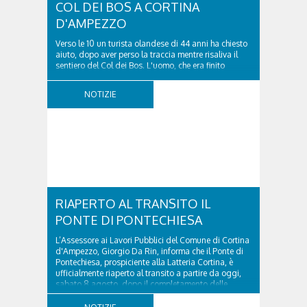
COL DEI BOS A CORTINA
D'AMPEZZO
Verso le 10 un turista olandese di 44 anni ha chiesto
aiuto, dopo aver perso la traccia mentre risaliva il
sentiero del Col dei Bos. L'uomo, che era finito
incrodato sulla parete, sotto la verticale allo storico
ospedale militare, tra la Ferrata truppe alpine e le
NOTIZIE
Torri del Falzarego, era...
RIAPERTO AL TRANSITO IL
PONTE DI PONTECHIESA
L’Assessore ai Lavori Pubblici del Comune di Cortina
d'Ampezzo, Giorgio Da Rin, informa che il Ponte di
Pontechiesa, prospiciente alla Latteria Cortina, è
ufficialmente riaperto al transito a partire da oggi,
sabato 8 agosto, dopo il completamento delle
verifiche e il positivo collaudo...