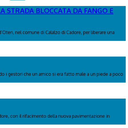
 LA STRADA BLOCCATA DA FANGO E
 d’Oten, nel comune di Calalzo di Cadore, per liberare una
ndo i gestori che un amico si era fatto male a un piede a poco
adore, con il rifacimento della nuova pavimentazione in