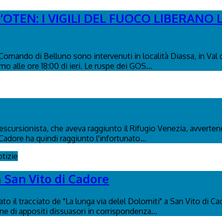
’OTEN: I VIGILI DEL FUOCO LIBERANO
l Comando di Belluno sono intervenuti in località Diassa, in Val
no alle ore 18:00 di ieri. Le ruspe dei GOS...
n escursionista, che aveva raggiunto il Rifugio Venezia, avverte
Cadore ha quindi raggiunto l'infortunato...
tizie
a San Vito di Cadore
to il tracciato de "La lunga via delel Dolomiti" a San Vito di C
ione di appositi dissuasori in corrispondenza...