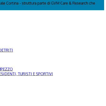
edale Cortina - struttura parte di GVM Care & Research che
DETRITI
AMPEZZO
SIDENTI, TURISTI E SPORTIVI