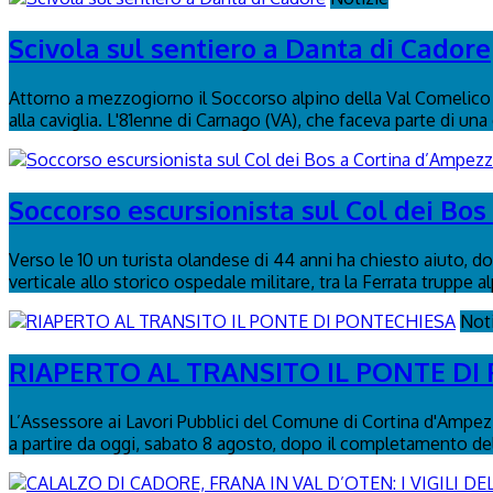
Scivola sul sentiero a Danta di Cadore
Attorno a mezzogiorno il Soccorso alpino della Val Comelico è
alla caviglia. L'81enne di Carnago (VA), che faceva parte di una
Soccorso escursionista sul Col dei Bo
Verso le 10 un turista olandese di 44 anni ha chiesto aiuto, dop
verticale allo storico ospedale militare, tra la Ferrata truppe al
Not
RIAPERTO AL TRANSITO IL PONTE DI
L’Assessore ai Lavori Pubblici del Comune di Cortina d'Ampezzo
a partire da oggi, sabato 8 agosto, dopo il completamento delle