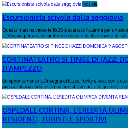
Notizie
Escursionista scivola dalla seggiovia
Questa mattina verso le 10.30 è scattato l'allarme per un escurs
all'Averau, personale sanitario e tecnico di elisoccorso di Fal
CORTINATEATRO SI TINGE DI JAZZ: 
D’AMPEZZO
Un appuntamento all’insegna di blues, funky e soul con il qua
piazza Dibona andrà in scena uno show carico di groove, con 
OSPEDALE CORTINA, L’EREDITÀ OLIM
RESIDENTI, TURISTI E SPORTIVI