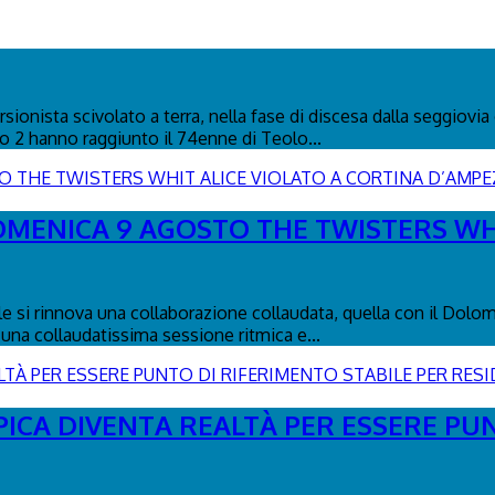
ionista scivolato a terra, nella fase di discesa dalla seggiovia 
co 2 hanno raggiunto il 74enne di Teolo...
DOMENICA 9 AGOSTO THE TWISTERS WH
le si rinnova una collaborazione collaudata, quella con il Dolo
una collaudatissima sessione ritmica e...
PICA DIVENTA REALTÀ PER ESSERE PU