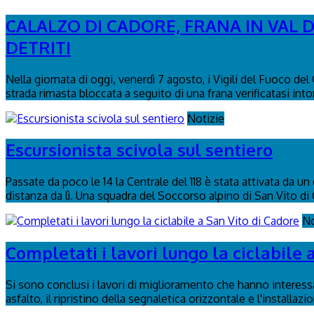
CALALZO DI CADORE, FRANA IN VAL D
DETRITI
Nella giornata di oggi, venerdì 7 agosto, i Vigili del Fuoco de
strada rimasta bloccata a seguito di una frana verificatasi intor
Notizie
Escursionista scivola sul sentiero
Passate da poco le 14 la Centrale del 118 è stata attivata da u
distanza da lì. Una squadra del Soccorso alpino di San Vito di 
No
Completati i lavori lungo la ciclabile 
Si sono conclusi i lavori di miglioramento che hanno interessa
asfalto, il ripristino della segnaletica orizzontale e l'installaz