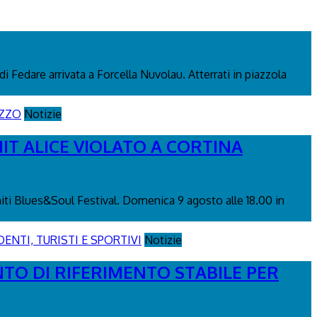
di Fedare arrivata a Forcella Nuvolau. Atterrati in piazzola
Notizie
IT ALICE VIOLATO A CORTINA
miti Blues&Soul Festival. Domenica 9 agosto alle 18.00 in
Notizie
NTO DI RIFERIMENTO STABILE PER