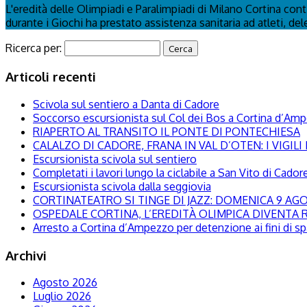
L'eredità delle Olimpiadi e Paralimpiadi di Milano Cortina con
durante i Giochi ha prestato assistenza sanitaria ad atleti, del
Ricerca per:
Articoli recenti
Scivola sul sentiero a Danta di Cadore
Soccorso escursionista sul Col dei Bos a Cortina d’Am
RIAPERTO AL TRANSITO IL PONTE DI PONTECHIESA
CALALZO DI CADORE, FRANA IN VAL D’OTEN: I VIGI
Escursionista scivola sul sentiero
Completati i lavori lungo la ciclabile a San Vito di Cador
Escursionista scivola dalla seggiovia
CORTINATEATRO SI TINGE DI JAZZ: DOMENICA 9 A
OSPEDALE CORTINA, L’EREDITÀ OLIMPICA DIVENTA R
Arresto a Cortina d’Ampezzo per detenzione ai fini di s
Archivi
Agosto 2026
Luglio 2026