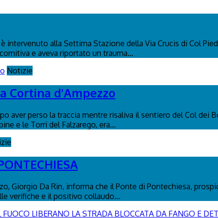
 intervenuto alla Settima Stazione della Via Crucis di Col Pied
 comitiva e aveva riportato un trauma...
Notizie
s a Cortina d'Ampezzo
o aver perso la traccia mentre risaliva il sentiero del Col dei B
pine e le Torri del Falzarego, era...
izie
 PONTECHIESA
, Giorgio Da Rin, informa che il Ponte di Pontechiesa, prospicie
 verifiche e il positivo collaudo...