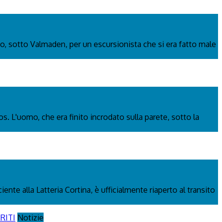
o, sotto Valmaden, per un escursionista che si era fatto male
os. L'uomo, che era finito incrodato sulla parete, sotto la
nte alla Latteria Cortina, è ufficialmente riaperto al transito
Notizie