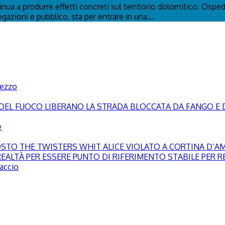
tinua a produrre effetti concreti sul territorio dolomitico. Osp
egazioni e pubblico, sta per entrare in una...
pezzo
LI DEL FUOCO LIBERANO LA STRADA BLOCCATA DA FANGO E 
e
GOSTO THE TWISTERS WHIT ALICE VIOLATO A CORTINA D’
EALTÀ PER ESSERE PUNTO DI RIFERIMENTO STABILE PER RE
paccio