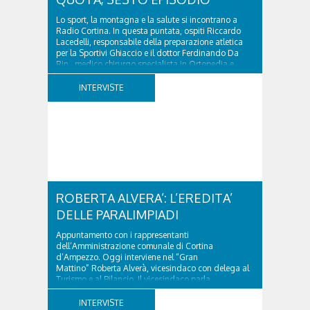
Lo sport, la montagna e la salute si incontrano a
Radio Cortina. In questa puntata, ospiti Riccardo
Lacedelli, responsabile della preparazione atletica
per la Sportivi Ghiaccio e il dottor Ferdinando Da
Rin, medico chirurgo specialista in Ortopedia e
Traumatologia di Ospedale Cortina. GVM...
INTERVISTE
ROBERTA ALVERA’: L’EREDITA’
DELLE PARALIMPIADI
Appuntamento con i rappresentanti
dell’Amministrazione comunale di Cortina
d’Ampezzo. Oggi interviene nel “Gran
Mattino” Roberta Alverà, vicesindaco con delega al
Turismo e al Bilancio. Il vicesindaco parla
dell'eredità delle Paralimpiadi Milano Cortina 2026,
di accessibilità e di come...
INTERVISTE