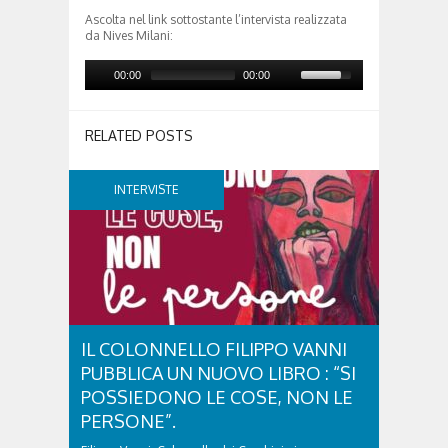
Ascolta nel link sottostante l’intervista realizzata
da Nives Milani:
00:00
00:00
RELATED POSTS
INTERVISTE
IL COLONNELLO FILIPPO VANNI
PUBBLICA UN NUOVO LIBRO : “SI
POSSIEDONO LE COSE, NON LE
PERSONE”.