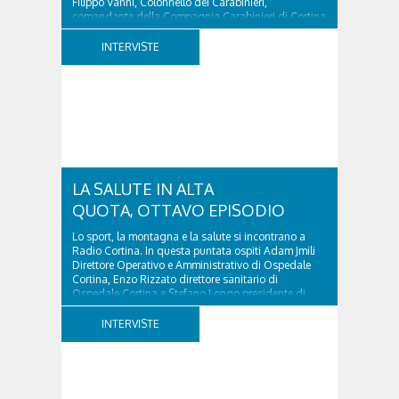
Filippo Vanni, Colonnello dei Carabinieri,
comandante della Compagnia Carabinieri di Cortina
d’Ampezzo sino al 2010, esperto di legislazione
nazionale ed europea, è l’ideatore del progetto di
INTERVISTE
tutela “Una stanza tutta per sé”, modello diffuso in
Italia e Francia. Giurista e autore, svolge...
LA SALUTE IN ALTA
QUOTA, OTTAVO EPISODIO
Lo sport, la montagna e la salute si incontrano a
Radio Cortina. In questa puntata ospiti Adam Jmili
Direttore Operativo e Amministrativo di Ospedale
Cortina, Enzo Rizzato direttore sanitario di
Ospedale Cortina e Stefano Longo presidente di
Fondazione Cortina. GVM Care & Research –...
INTERVISTE