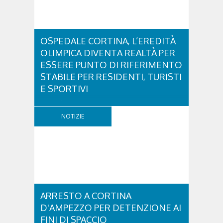
OSPEDALE CORTINA, L’EREDITÀ
OLIMPICA DIVENTA REALTÀ PER
ESSERE PUNTO DI RIFERIMENTO
STABILE PER RESIDENTI, TURISTI
E SPORTIVI
L'eredità delle Olimpiadi e Paralimpiadi di Milano
Cortina continua a produrre effetti concreti sul
NOTIZIE
territorio dolomitico. Ospedale Cortina -
struttura parte di GVM Care & Research che durante i
Giochi ha prestato assistenza sanitaria ad atleti,
delegazioni e pubblico, sta per entrare in una...
ARRESTO A CORTINA
D'AMPEZZO PER DETENZIONE AI
FINI DI SPACCIO