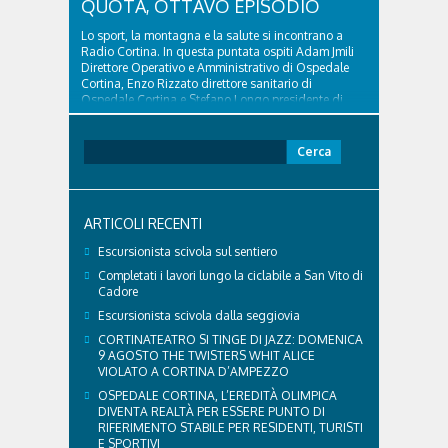
QUOTA, OTTAVO EPISODIO
Lo sport, la montagna e la salute si incontrano a
Radio Cortina. In questa puntata ospiti Adam Jmili
Direttore Operativo e Amministrativo di Ospedale
Cortina, Enzo Rizzato direttore sanitario di
Ospedale Cortina e Stefano Longo presidente di
Fondazione Cortina. GVM Care & Research –...
Ricerca
per:
ARTICOLI RECENTI
Escursionista scivola sul sentiero
Completati i lavori lungo la ciclabile a San Vito di
Cadore
Escursionista scivola dalla seggiovia
CORTINATEATRO SI TINGE DI JAZZ: DOMENICA
9 AGOSTO THE TWISTERS WHIT ALICE
VIOLATO A CORTINA D’AMPEZZO
OSPEDALE CORTINA, L’EREDITÀ OLIMPICA
DIVENTA REALTÀ PER ESSERE PUNTO DI
RIFERIMENTO STABILE PER RESIDENTI, TURISTI
E SPORTIVI