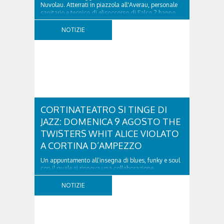
Nuvolau. Atterrati in piazzola all'Averau, personale
sanitario e tecnico di elisoccorso di Falco 2 hanno
raggiunto il 74enne di Teolo...
NOTIZIE
CORTINATEATRO SI TINGE DI
JAZZ: DOMENICA 9 AGOSTO THE
TWISTERS WHIT ALICE VIOLATO
A CORTINA D’AMPEZZO
Un appuntamento all’insegna di blues, funky e soul
con il quale si rinnova una collaborazione
collaudata, quella con il Dolomiti Blues&Soul
Festival. Domenica 9 agosto alle 18.00 in piazza
NOTIZIE
Dibona andrà in scena uno show carico di groove,
con una collaudatissima sessione ritmica e...