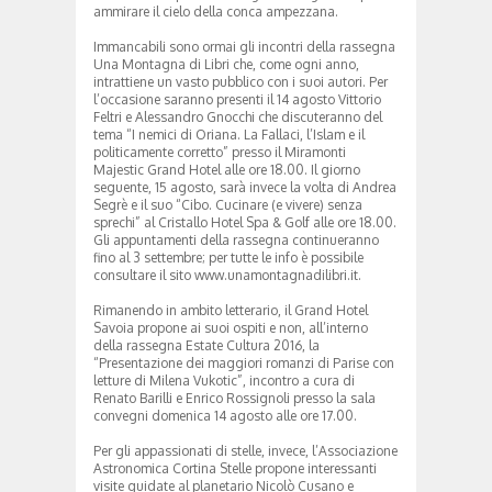
ammirare il cielo della conca ampezzana.
Immancabili sono ormai gli incontri della rassegna
Una Montagna di Libri che, come ogni anno,
intrattiene un vasto pubblico con i suoi autori. Per
l’occasione saranno presenti il 14 agosto Vittorio
Feltri e Alessandro Gnocchi che discuteranno del
tema “I nemici di Oriana. La Fallaci, l’Islam e il
politicamente corretto” presso il Miramonti
Majestic Grand Hotel alle ore 18.00. Il giorno
seguente, 15 agosto, sarà invece la volta di Andrea
Segrè e il suo “Cibo. Cucinare (e vivere) senza
sprechi” al Cristallo Hotel Spa & Golf alle ore 18.00.
Gli appuntamenti della rassegna continueranno
fino al 3 settembre; per tutte le info è possibile
consultare il sito www.unamontagnadilibri.it.
Rimanendo in ambito letterario, il Grand Hotel
Savoia propone ai suoi ospiti e non, all’interno
della rassegna Estate Cultura 2016, la
“Presentazione dei maggiori romanzi di Parise con
letture di Milena Vukotic”, incontro a cura di
Renato Barilli e Enrico Rossignoli presso la sala
convegni domenica 14 agosto alle ore 17.00.
Per gli appassionati di stelle, invece, l’Associazione
Astronomica Cortina Stelle propone interessanti
visite guidate al planetario Nicolò Cusano e