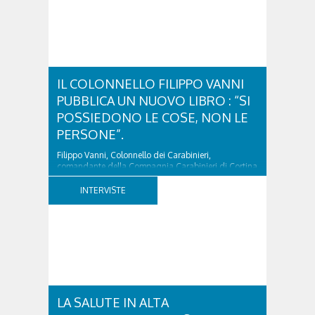
IL COLONNELLO FILIPPO VANNI
PUBBLICA UN NUOVO LIBRO : “SI
POSSIEDONO LE COSE, NON LE
PERSONE”.
Filippo Vanni, Colonnello dei Carabinieri,
comandante della Compagnia Carabinieri di Cortina
d’Ampezzo sino al 2010, esperto di legislazione
nazionale ed europea, è l’ideatore del progetto di
INTERVISTE
tutela “Una stanza tutta per sé”, modello diffuso in
Italia e Francia. Giurista e autore, svolge...
LA SALUTE IN ALTA