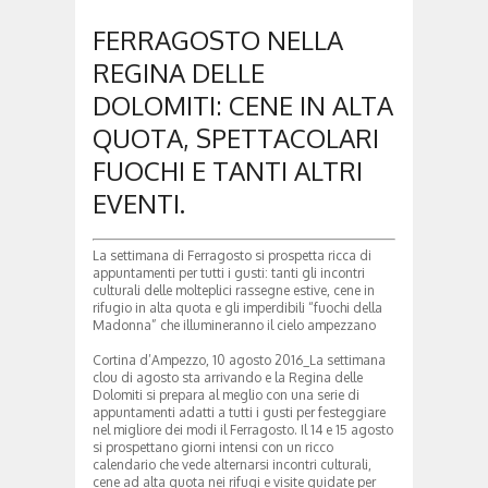
FERRAGOSTO NELLA
REGINA DELLE
DOLOMITI: CENE IN ALTA
QUOTA, SPETTACOLARI
FUOCHI E TANTI ALTRI
EVENTI.
La settimana di Ferragosto si prospetta ricca di
appuntamenti per tutti i gusti: tanti gli incontri
culturali delle molteplici rassegne estive, cene in
rifugio in alta quota e gli imperdibili “fuochi della
Madonna” che illumineranno il cielo ampezzano
Cortina d’Ampezzo, 10 agosto 2016_La settimana
clou di agosto sta arrivando e la Regina delle
Dolomiti si prepara al meglio con una serie di
appuntamenti adatti a tutti i gusti per festeggiare
nel migliore dei modi il Ferragosto. Il 14 e 15 agosto
si prospettano giorni intensi con un ricco
calendario che vede alternarsi incontri culturali,
cene ad alta quota nei rifugi e visite guidate per