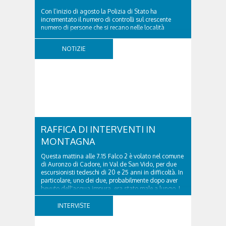
Con l’inizio di agosto la Polizia di Stato ha
incrementato il numero di controlli sul crescente
numero di persone che si recano nelle località
turistiche della provincia. Nel pomeriggio del 2
agosto 2026 la volante del Commissariato di
NOTIZIE
Cortina ha tratto in arresto un cittadino sloveno,
classe...
RAFFICA DI INTERVENTI IN
MONTAGNA
Questa mattina alle 7.15 Falco 2 è volato nel comune
di Auronzo di Cadore, in Val de San Vido, per due
escursionisti tedeschi di 20 e 25 anni in difficoltà. In
particolare, uno dei due, probabilmente dopo aver
bevuto dell'acqua impura, era stato male a lungo. I
due ragazzi, che avevano passato...
INTERVISTE