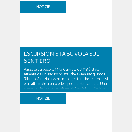
NOTIZIE
ESCURSIONISTA SCIVOLA SUL
SENTIERO
Passate da poco le 14 la Centrale del 118 è stata
attivata da un escursionista, che aveva raggiunto il
Rifugio Venezia, avvertendo i gestori che un amico si
era fatto male a un piede a poco distanza da lì. Una
squadra del Soccorso alpino di San Vito di Cadore
ha quindi raggiunto l'infortunato...
NOTIZIE