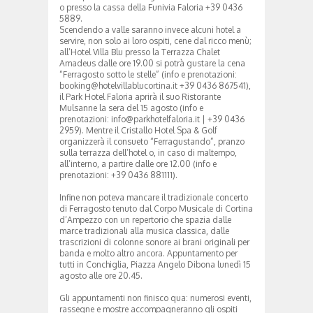
o presso la cassa della Funivia Faloria +39 0436
5889.
Scendendo a valle saranno invece alcuni hotel a
servire, non solo ai loro ospiti, cene dal ricco menù;
all’Hotel Villa Blu presso la Terrazza Chalet
Amadeus dalle ore 19.00 si potrà gustare la cena
“Ferragosto sotto le stelle” (info e prenotazioni:
booking@hotelvillablucortina.it +39 0436 867541),
il Park Hotel Faloria aprirà il suo Ristorante
Mulsanne la sera del 15 agosto (info e
prenotazioni: info@parkhotelfaloria.it | +39 0436
2959). Mentre il Cristallo Hotel Spa & Golf
organizzerà il consueto “Ferragustando”, pranzo
sulla terrazza dell’hotel o, in caso di maltempo,
all’interno, a partire dalle ore 12.00 (info e
prenotazioni: +39 0436 881111).
Infine non poteva mancare il tradizionale concerto
di Ferragosto tenuto dal Corpo Musicale di Cortina
d’Ampezzo con un repertorio che spazia dalle
marce tradizionali alla musica classica, dalle
trascrizioni di colonne sonore ai brani originali per
banda e molto altro ancora. Appuntamento per
tutti in Conchiglia, Piazza Angelo Dibona lunedì 15
agosto alle ore 20.45.
Gli appuntamenti non finisco qua: numerosi eventi,
rassegne e mostre accompagneranno gli ospiti