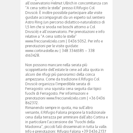
all’osservatorio Helmut Ullrich in concomitanza con
“A cena sotto le stelle” presso il Rifugio Col
Drusciè. È inoltre possibile partecipare alle visite
guidate accompagnati da un esperto sul sentiero
Astro Ring (un percorso didattico-naturalistico di
1,5 km che si snoda nei boschi attorno a Col
Drusciè) e all’osservatorio. Per prenotazioni e info
relative a “A cena sotto le stelle”
www.freccianelcielo.com | 0436 5052. Per info e
prenotazioni per le visite guidate:
www.cortinastelle.eu | 348 3346585 – 338
6163428.
Non possono mancare nella serata più
scoppiettante dell’estate le cene ad alta quota in
alcuni dei rifugi più panoramici della conca
ampezzana. Come da tradizione il Rifugio Col
Drusciè organizza l’imperdibile serata di
Ferragosto: una squisita cena seguita dai tipici
fuochi di Ferragosto. Per informazioni e
prenotazioni www.freccianelcielo.com | +36 0436
862372.
Rimanendo sempre in quota, ma sull’altro
versante, il Rifugio Faloria propone la tradizionale
cena dalla terrazza per ammirare dall’alto Cortina e
in particolare l’accensione dei “Fuochi della
Madonna”, piccoli falò disseminati in tutta la valle.
Info e prenotazioni: Rifugio Faloria +39 0436 2737