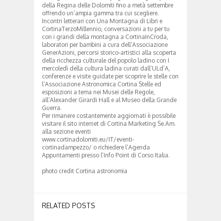
della Regina delle Dolomiti fino a metà settembre
offrendo un’ampia gamma tra cui scegliere.
Incontri letterari con Una Montagna di Libri e
CortinaTerzoMillennio, conversazioni a tu per tu
con i grandi della montagna a CortinaInCroda,
laboratori per bambini a cura dell’Associazione
GenerAzioni, percorsi storico-artistici alla scoperta
della ricchezza culturale del popolo ladino con I
mercoledì della cultura ladina curati dall’ULd’A,
conferenze e visite guidate per scoprire le stelle con
l’Associazione Astronomica Cortina Stelle ed
esposizioni a tema nei Musei delle Regole,
all’Alexander Girardi Hall e al Museo della Grande
Guerra.
Per rimanere costantemente aggiornati è possibile
visitare il sito internet di Cortina Marketing Se.Am.
alla sezione eventi
www.cortinadolomiti.eu/IT/eventi-
cortinadampezzo/ o richiedere l’Agenda
Appuntamenti presso l’Info Point di Corso Italia.
photo credit Cortina astronomia
RELATED POSTS