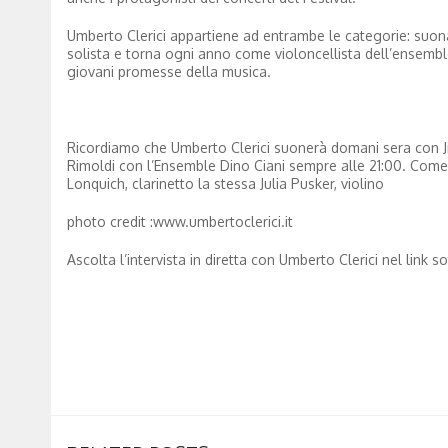
Umberto Clerici appartiene ad entrambe le categorie: suona
solista e torna ogni anno come violoncellista dell’ensemble
giovani promesse della musica.
Ricordiamo che Umberto Clerici suonerà domani sera con Jiu
Rimoldi con l’Ensemble Dino Ciani sempre alle 21:00. Com
Lonquich, clarinetto la stessa Julia Pusker, violino
photo credit :www.umbertoclerici.it
Ascolta l’intervista in diretta con Umberto Clerici nel link s