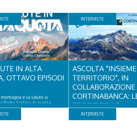
ISTE
INTERVISTE
UTE IN ALTA
ASCOLTA "INSIEME 
, OTTAVO EPISODI
TERRITORIO", IN
COLLABORAZIONE
CORTINABANCA: L
a montagna e la salute si
a Radio Cortina. In questa
STORIE DELLE
iti Adam Jmili Direttore
ASSOCIAZIONI CHE
 Amministrativo di Ospedale
ISTE
INTERVISTE
o Rizzato direttore sanitario di
FANNO CRESCERE 
ortina e Stefano Longo
 di Fondazione Cortina. GVM Care
NOSTRA COMUNIT
–...