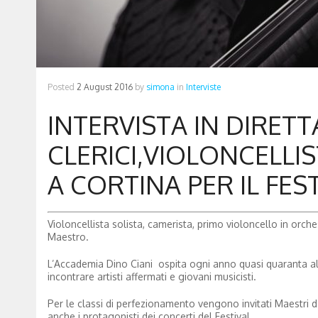
Posted
2 August 2016
by
simona
in
Interviste
INTERVISTA IN DIRET
CLERICI,VIOLONCELLI
A CORTINA PER IL FES
Violoncellista solista, camerista, primo violoncello in orches
Maestro.
L’Accademia Dino Ciani ospita ogni anno quasi quaranta alliev
incontrare artisti affermati e giovani musicisti.
Per le classi di perfezionamento vengono invitati Maestri 
anche i protagonisti dei concerti del Festival.