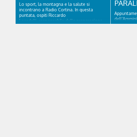
PARAL
Lo sport, la montagna e la salute si
incontrano a Radio Cortina. In questa
Appuntamen
puntata, ospiti Riccardo
dell’Ammini
Lacedelli, responsabile della preparazione
d’Ampezzo. 
atletica per la Sportivi Ghiaccio e il
Mattino” Ro
dottor Ferdinando Da Rin, medico chirurgo
delega al Tu
specialista in Ortopedia e Traumatologia di
vicesindaco
Ospedale Cortina. GVM...
Paralimpiad
accessibilit