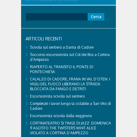
DELL'AMBULATORIO
VETERINARIO ASSOCIATO
CORTINA
Ricerca
per:
Con l'arrivo dell'estate e delle alte temperature,
anche i nostri amici a quattro zampe hanno bisogno
di qualche attenzione in più. Ne abbiamo parlato
ARTICOLI RECENTI
con il veterinario di Cortina, che ci ha illustrato i
principali accorgimenti per aiutare i cani ad
Scivola sul sentiero a Danta di Cadore
affrontare il caldo in sicurezza e benessere...
Soccorso escursionista sul Col dei Bos a Cortina
d’Ampezzo
RIAPERTO AL TRANSITO IL PONTE DI
PONTECHIESA
CALALZO DI CADORE, FRANA IN VAL D’OTEN: I
VIGILI DEL FUOCO LIBERANO LA STRADA
BLOCCATA DA FANGO E DETRITI
Escursionista scivola sul sentiero
Completati i lavori lungo la ciclabile a San Vito di
Cadore
Escursionista scivola dalla seggiovia
CORTINATEATRO SI TINGE DI JAZZ: DOMENICA
9 AGOSTO THE TWISTERS WHIT ALICE
VIOLATO A CORTINA D’AMPEZZO