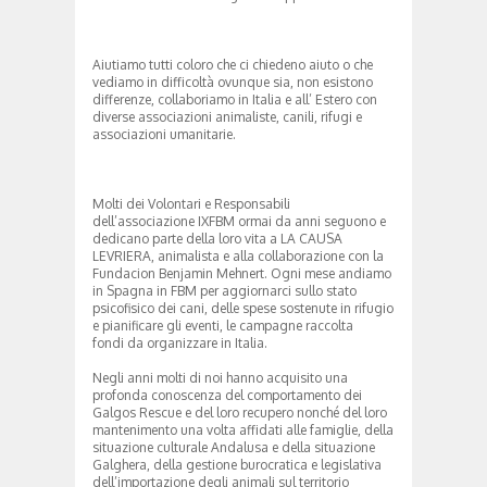
Aiutiamo tutti coloro che ci chiedeno aiuto o che
vediamo in difficoltà ovunque sia, non esistono
differenze, collaboriamo in Italia e all’ Estero con
diverse associazioni animaliste, canili, rifugi e
associazioni umanitarie.
Molti dei Volontari e Responsabili
dell’associazione IXFBM ormai da anni seguono e
dedicano parte della loro vita a LA CAUSA
LEVRIERA, animalista e alla collaborazione con la
Fundacion Benjamin Mehnert. Ogni mese andiamo
in Spagna in FBM per aggiornarci sullo stato
psicofisico dei cani, delle spese sostenute in rifugio
e pianificare gli eventi, le campagne raccolta
fondi da organizzare in Italia.
Negli anni molti di noi hanno acquisito una
profonda conoscenza del comportamento dei
Galgos Rescue e del loro recupero nonché del loro
mantenimento una volta affidati alle famiglie, della
situazione culturale Andalusa e della situazione
Galghera, della gestione burocratica e legislativa
dell’importazione degli animali sul territorio