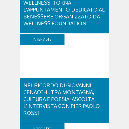
WELLNESS: TORNA
L'APPUNTAMENTO DEDICATO AL
BENESSERE ORGANIZZATO DA
WELLNESS FOUNDATION
Venerdì 28 e sabato 29 agosto ritorna Cortina in
Wellness, un fine settimana dedicato a diffondere la
INTERVISTE
cultura del benessere e dei corretti stili di vita.
Promosso dalla Wellness Foundation –
organizzazione non profit creata da Nerio
Alessandri, Fondatore e Presidente di Technogym,
per...
NEL RICORDO DI GIOVANNI
CENACCHI, TRA MONTAGNA,
CULTURA E POESIA: ASCOLTA
L'INTERVISTA CON PIER PAOLO
ROSSI
A vent'anni dalla scomparsa di Giovanni Cenacchi,
Cortina d'Ampezzo rende omaggio a una figura che
INTERVISTE