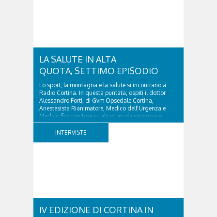
tanto impegno. C'è chi dedica tempo allo sport, chi
promuove la cultura, chi sostiene il volontariato o
opera nel campo della sanità, contribuendo ogni
giorno a rendere il nostro territorio più forte e unito.
Da questa volontà di raccontare il...
LA SALUTE IN ALTA
QUOTA, SETTIMO EPISODIO
Lo sport, la montagna e la salute si incontrano a
Radio Cortina. In questa puntata, ospiti il dottor
Alessandro Forti, di Gvm Opsedale Cortina,
Anestesista Rianimatore, Medico dell'Urgenza e
Medico Soccorritore su elicotteri da soccorso e
l'ingegner Michele Titton, delegato della sezione...
INTERVISTE
IV EDIZIONE DI CORTINA IN