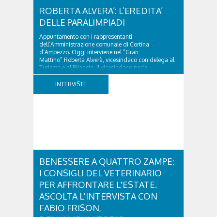
ROBERTA ALVERA’: L’EREDITA’
DELLE PARALIMPIADI
Appuntamento con i rappresentanti
dell’Amministrazione comunale di Cortina
d’Ampezzo. Oggi interviene nel “Gran
Mattino” Roberta Alverà, vicesindaco con delega al
Turismo e al Bilancio. Il vicesindaco parla
dell'eredità delle Paralimpiadi Milano Cortina 2026,
di accessibilità e di come...
INTERVISTE
BENESSERE A QUATTRO ZAMPE:
I CONSIGLI DEL VETERINARIO
PER AFFRONTARE L'ESTATE.
ASCOLTA L'INTERVISTA CON
FABIO FRISON,