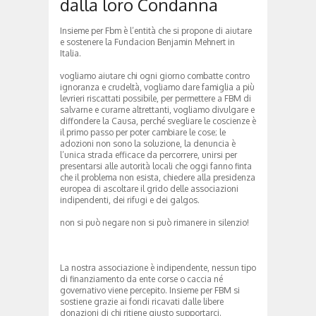
dalla loro Condanna
Insieme per Fbm è l’entità che si propone di aiutare
e sostenere la Fundacion Benjamin Mehnert in
Italia.
vogliamo aiutare chi ogni giorno combatte contro
ignoranza e crudeltà, vogliamo dare famiglia a più
levrieri riscattati possibile, per permettere a FBM di
salvarne e curarne altrettanti, vogliamo divulgare e
diffondere la Causa, perché svegliare le coscienze è
il primo passo per poter cambiare le cose; le
adozioni non sono la soluzione, la denuncia è
l’unica strada efficace da percorrere, unirsi per
presentarsi alle autorità locali che oggi fanno finta
che il problema non esista, chiedere alla presidenza
europea di ascoltare il grido delle associazioni
indipendenti, dei rifugi e dei galgos.
non si può negare non si può rimanere in silenzio!
La nostra associazione è indipendente, nessun tipo
di finanziamento da ente corse o caccia né
governativo viene percepito. Insieme per FBM si
sostiene grazie ai fondi ricavati dalle libere
donazioni di chi ritiene giusto supportarci.