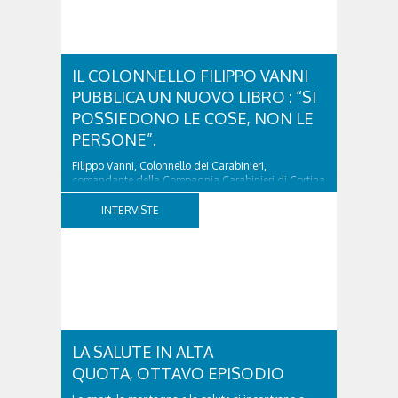
IL COLONNELLO FILIPPO VANNI
PUBBLICA UN NUOVO LIBRO : “SI
POSSIEDONO LE COSE, NON LE
PERSONE”.
Filippo Vanni, Colonnello dei Carabinieri,
comandante della Compagnia Carabinieri di Cortina
d’Ampezzo sino al 2010, esperto di legislazione
nazionale ed europea, è l’ideatore del progetto di
INTERVISTE
tutela “Una stanza tutta per sé”, modello diffuso in
Italia e Francia. Giurista e autore, svolge...
LA SALUTE IN ALTA
QUOTA, OTTAVO EPISODIO