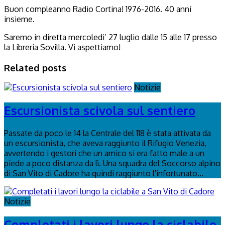
Buon compleanno Radio Cortina! 1976-2016. 40 anni
insieme.
Saremo in diretta mercoledi’ 27 luglio dalle 15 alle 17 presso
la Libreria Sovilla. Vi aspettiamo!
Related posts
Notizie
Escursionista scivola sul sentiero
Passate da poco le 14 la Centrale del 118 è stata attivata da
un escursionista, che aveva raggiunto il Rifugio Venezia,
avvertendo i gestori che un amico si era fatto male a un
piede a poco distanza da lì. Una squadra del Soccorso alpino
di San Vito di Cadore ha quindi raggiunto l'infortunato...
Notizie
Completati i lavori lungo la ciclabile