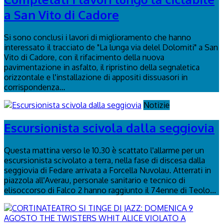
a San Vito di Cadore
Si sono conclusi i lavori di miglioramento che hanno
interessato il tracciato de "La lunga via delel Dolomiti" a San
Vito di Cadore, con il rifacimento della nuova
pavimentazione in asfalto, il ripristino della segnaletica
orizzontale e l'installazione di appositi dissuasori in
corrispondenza...
Notizie
Escursionista scivola dalla seggiovia
Questa mattina verso le 10.30 è scattato l'allarme per un
escursionista scivolato a terra, nella fase di discesa dalla
seggiovia di Fedare arrivata a Forcella Nuvolau. Atterrati in
piazzola all'Averau, personale sanitario e tecnico di
elisoccorso di Falco 2 hanno raggiunto il 74enne di Teolo...