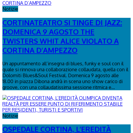
Notizie
CORTINATEATRO SI TINGE DI JAZZ:
DOMENICA 9 AGOSTO THE
TWISTERS WHIT ALICE VIOLATO A
CORTINA D’AMPEZZO
Un appuntamento all’insegna di blues, funky e soul con il
quale si rinnova una collaborazione collaudata, quella con il
Dolomiti Blues&Soul Festival. Domenica 9 agosto alle
18.00 in piazza Dibona andrà in scena uno show carico di
groove, con una collaudatissima sessione ritmica e...
Notizie
OSPEDALE CORTINA, L’EREDITÀ