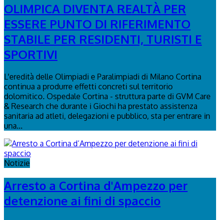
OLIMPICA DIVENTA REALTÀ PER
ESSERE PUNTO DI RIFERIMENTO
STABILE PER RESIDENTI, TURISTI E
SPORTIVI
L'eredità delle Olimpiadi e Paralimpiadi di Milano Cortina
continua a produrre effetti concreti sul territorio
dolomitico. Ospedale Cortina - struttura parte di GVM Care
& Research che durante i Giochi ha prestato assistenza
sanitaria ad atleti, delegazioni e pubblico, sta per entrare in
una...
Notizie
Arresto a Cortina d'Ampezzo per
detenzione ai fini di spaccio