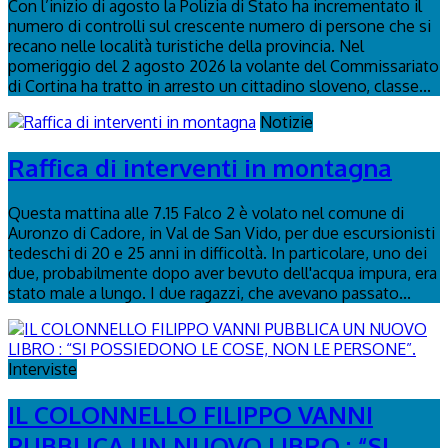
Con l’inizio di agosto la Polizia di Stato ha incrementato il
numero di controlli sul crescente numero di persone che si
recano nelle località turistiche della provincia. Nel
pomeriggio del 2 agosto 2026 la volante del Commissariato
di Cortina ha tratto in arresto un cittadino sloveno, classe...
Notizie
Raffica di interventi in montagna
Questa mattina alle 7.15 Falco 2 è volato nel comune di
Auronzo di Cadore, in Val de San Vido, per due escursionisti
tedeschi di 20 e 25 anni in difficoltà. In particolare, uno dei
due, probabilmente dopo aver bevuto dell'acqua impura, era
stato male a lungo. I due ragazzi, che avevano passato...
Interviste
IL COLONNELLO FILIPPO VANNI
PUBBLICA UN NUOVO LIBRO : “SI