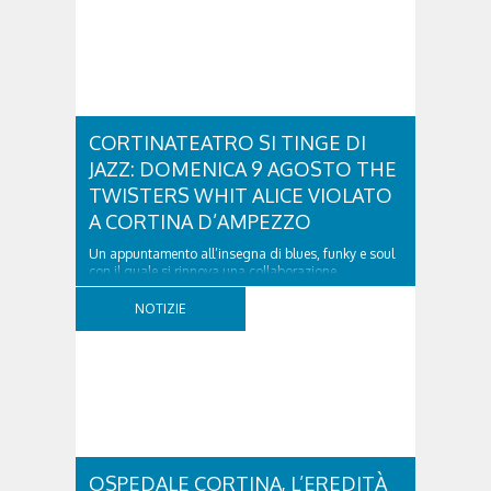
CORTINATEATRO SI TINGE DI
JAZZ: DOMENICA 9 AGOSTO THE
TWISTERS WHIT ALICE VIOLATO
A CORTINA D’AMPEZZO
Un appuntamento all’insegna di blues, funky e soul
con il quale si rinnova una collaborazione
collaudata, quella con il Dolomiti Blues&Soul
Festival. Domenica 9 agosto alle 18.00 in piazza
NOTIZIE
Dibona andrà in scena uno show carico di groove,
con una collaudatissima sessione ritmica e...
OSPEDALE CORTINA, L’EREDITÀ