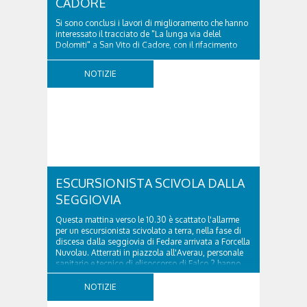
CADORE
Si sono conclusi i lavori di miglioramento che hanno
interessato il tracciato de "La lunga via delel
Dolomiti" a San Vito di Cadore, con il rifacimento
della nuova pavimentazione in asfalto, il ripristino
della segnaletica orizzontale e l'installazione di
NOTIZIE
appositi dissuasori in corrispondenza...
ESCURSIONISTA SCIVOLA DALLA
SEGGIOVIA
Questa mattina verso le 10.30 è scattato l'allarme
per un escursionista scivolato a terra, nella fase di
discesa dalla seggiovia di Fedare arrivata a Forcella
Nuvolau. Atterrati in piazzola all'Averau, personale
sanitario e tecnico di elisoccorso di Falco 2 hanno
raggiunto il 74enne di Teolo...
NOTIZIE