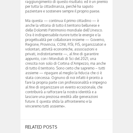
raggiungimento di questo risultato; ed è un premio
per tutta la cittadinanza, perché ha saputo
pazientare e sostenere sempre il proprio paese.
Ma questa — continua il primo cittadino — è
anche la vittoria di tutto il territorio bellunese e
delle Dolomiti Patrimonio mondiale dell’Unesco.
Ora è indispensabile riunire tutte le energie e la
progettualità per collaborare insieme — Governo,
Regione, Provincia, CONI, FISI, FIS, organizzatori e
volontari, attività economiche, associazioni e
privati, indistintamente —, al fine di garantire
appunto, con i Mondiali di Sci del 2021, una
crescita non solo di Cortina d’Ampezzo, ma anche
di tutto il territorio. Sono certo che sapremo – tutti
assieme — ripagare al meglio la fiducia che ci è
stata concessa. Ognuno di noi infatti è pronto a
fare la propria parte con professionalità e impegno
al fine di organizzare un evento eccezionale, che
contribuirà a rafforzare la nostra identità e a
lasciare una preziosa eredità alle generazioni
future. E questa sfida la affronteremo e la
vinceremo tutti assieme».
RELATED POSTS