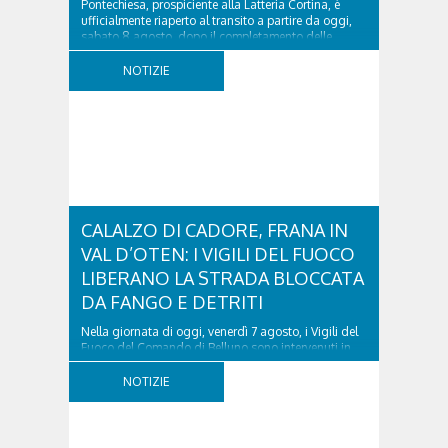
Pontechiesa, prospiciente alla Latteria Cortina, è
ufficialmente riaperto al transito a partire da oggi,
sabato 8 agosto, dopo il completamento delle
verifiche e il positivo collaudo...
NOTIZIE
CALALZO DI CADORE, FRANA IN
VAL D’OTEN: I VIGILI DEL FUOCO
LIBERANO LA STRADA BLOCCATA
DA FANGO E DETRITI
Nella giornata di oggi, venerdì 7 agosto, i Vigili del
Fuoco del Comando di Belluno sono intervenuti in
località Diassa, in Val d’Oten, nel comune di Calalzo
di Cadore, per liberare una strada rimasta bloccata
NOTIZIE
a seguito di una frana verificatasi intorno alle ore
18:00 di ieri. Le ruspe dei GOS...