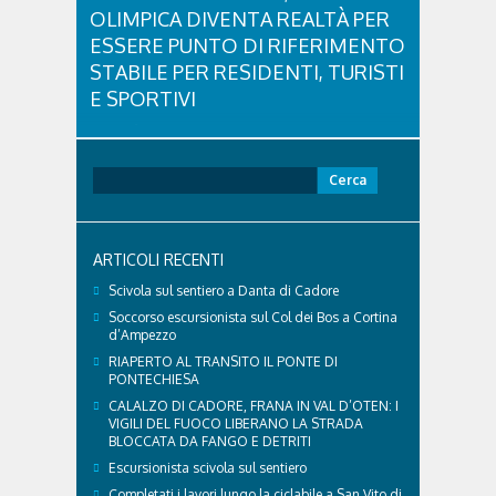
OLIMPICA DIVENTA REALTÀ PER
ESSERE PUNTO DI RIFERIMENTO
STABILE PER RESIDENTI, TURISTI
E SPORTIVI
L'eredità delle Olimpiadi e Paralimpiadi di Milano
Cortina continua a produrre effetti concreti sul
territorio dolomitico. Ospedale Cortina -
Ricerca
struttura parte di GVM Care & Research che durante i
per:
Giochi ha prestato assistenza sanitaria ad atleti,
delegazioni e pubblico, sta per entrare in una...
ARTICOLI RECENTI
Scivola sul sentiero a Danta di Cadore
Soccorso escursionista sul Col dei Bos a Cortina
d’Ampezzo
RIAPERTO AL TRANSITO IL PONTE DI
PONTECHIESA
CALALZO DI CADORE, FRANA IN VAL D’OTEN: I
VIGILI DEL FUOCO LIBERANO LA STRADA
BLOCCATA DA FANGO E DETRITI
Escursionista scivola sul sentiero
Completati i lavori lungo la ciclabile a San Vito di