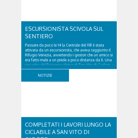
ESCURSIONISTA SCIVOLA SUL
SENTIERO
Passate da poco le 14 la Centrale del 118 è stata
attivata da un escursionista, che aveva raggiunto il
Rifugio Venezia, avvertendo i gestori che un amico si
era fatto male a un piede a poco distanza da lì. Una
squadra del Soccorso alpino di San Vito di Cadore
ha quindi raggiunto l'infortunato...
NOTIZIE
COMPLETATI I LAVORI LUNGO LA
CICLABILE A SAN VITO DI