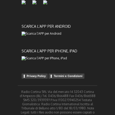
SCARICA L’APP PER ANDROID
SCARICA L’APP PER IPHONE, IPAD
Privacy Policy
Termini e Condizioni
Radio Cortina SRL Via del mercato 14 32043 Cortina
d'Ampezzo (BL) Tel. 0436/866488 Fax 0436/866588
SMS 320/3939397 P.Iva IT00273940254 Testata
Giornalistica: Radio Cortina International Iscritta al
Tribunale di Belluno atto 1/80 del 18/03/1980. Note
Legali: tutti i files audio non possono essere copiati o