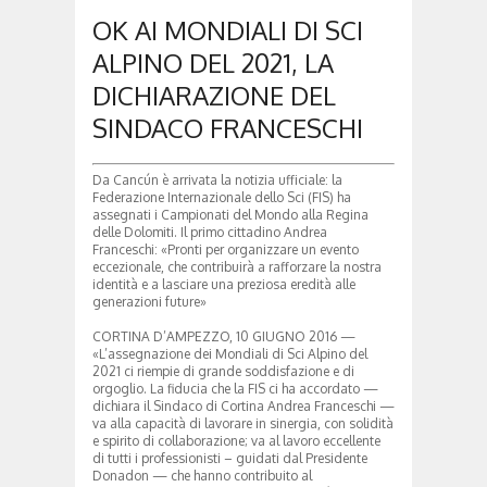
OK AI MONDIALI DI SCI
ALPINO DEL 2021, LA
DICHIARAZIONE DEL
SINDACO FRANCESCHI
Da Cancún è arrivata la notizia ufficiale: la
Federazione Internazionale dello Sci (FIS) ha
assegnati i Campionati del Mondo alla Regina
delle Dolomiti. Il primo cittadino Andrea
Franceschi: «Pronti per organizzare un evento
eccezionale, che contribuirà a rafforzare la nostra
identità e a lasciare una preziosa eredità alle
generazioni future»
CORTINA D’AMPEZZO, 10 GIUGNO 2016 —
«L’assegnazione dei Mondiali di Sci Alpino del
2021 ci riempie di grande soddisfazione e di
orgoglio. La fiducia che la FIS ci ha accordato —
dichiara il Sindaco di Cortina Andrea Franceschi —
va alla capacità di lavorare in sinergia, con solidità
e spirito di collaborazione; va al lavoro eccellente
di tutti i professionisti – guidati dal Presidente
Donadon — che hanno contribuito al