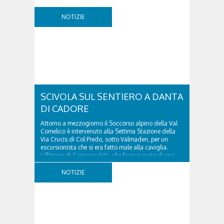
NOTIZIE
SCIVOLA SUL SENTIERO A DANTA
DI CADORE
Attorno a mezzogiorno il Soccorso alpino della Val
Comelico è intervenuto alla Settima Stazione della
Via Crucis di Col Piedo, sotto Valmaden, per un
escursionista che si era fatto male alla caviglia.
L'81enne di Carnago (VA), che faceva parte di una
comitiva e aveva riportato un trauma...
NOTIZIE