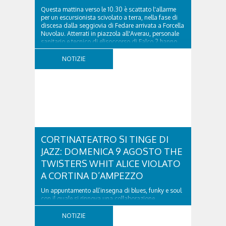
Questa mattina verso le 10.30 è scattato l'allarme
per un escursionista scivolato a terra, nella fase di
discesa dalla seggiovia di Fedare arrivata a Forcella
Nuvolau. Atterrati in piazzola all'Averau, personale
sanitario e tecnico di elisoccorso di Falco 2 hanno
raggiunto il 74enne di Teolo...
NOTIZIE
CORTINATEATRO SI TINGE DI
JAZZ: DOMENICA 9 AGOSTO THE
TWISTERS WHIT ALICE VIOLATO
A CORTINA D’AMPEZZO
Un appuntamento all’insegna di blues, funky e soul
con il quale si rinnova una collaborazione
collaudata, quella con il Dolomiti Blues&Soul
Festival. Domenica 9 agosto alle 18.00 in piazza
NOTIZIE
Dibona andrà in scena uno show carico di groove,