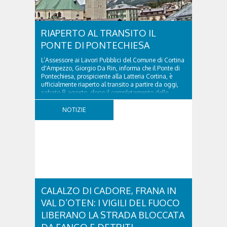
RIAPERTO AL TRANSITO IL
PONTE DI PONTECHIESA
L’Assessore ai Lavori Pubblici del Comune di Cortina
d'Ampezzo, Giorgio Da Rin, informa che il Ponte di
Pontechiesa, prospiciente alla Latteria Cortina, è
ufficialmente riaperto al transito a partire da oggi,
sabato 8 agosto, dopo il completamento delle
verifiche e il positivo collaudo...
NOTIZIE
CALALZO DI CADORE, FRANA IN
VAL D’OTEN: I VIGILI DEL FUOCO
LIBERANO LA STRADA BLOCCATA