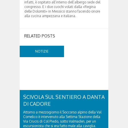
infatti, è ospitato all’interno dell’albergo sede del
congresso. E i due cuochi volati dalla «Regina
delle Dolomiti» in Messico stanno facendo onore
alla cucina ampezzana e italiana.
RELATED POSTS
NOTIZIE
SCIVOLA SUL SENTIERO A DANTA
DI CADORE
Attorno a mezzogiorno il Soccorso alpino della Val
Comelico è intervenuto alla Settima Stazione della
Via Crucis di Col Piedo, sotto Valmaden, per un
escursionista che si era fatto male alla caviglia.