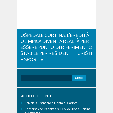
con una collaudatissima sessione ritmica e...
OSPEDALE CORTINA, L’EREDITÀ
OLIMPICA DIVENTA REALTÀ PER
ESSERE PUNTO DI RIFERIMENTO
STABILE PER RESIDENTI, TURISTI
E SPORTIVI
L'eredità delle Olimpiadi e Paralimpiadi di Milano
Cortina continua a produrre effetti concreti sul
territorio dolomitico. Ospedale Cortina -
Ricerca
struttura parte di GVM Care & Research che durante i
per:
Giochi ha prestato assistenza sanitaria ad atleti,
delegazioni e pubblico, sta per entrare in una...
ARTICOLI RECENTI
Scivola sul sentiero a Danta di Cadore
Soccorso escursionista sul Col dei Bos a Cortina