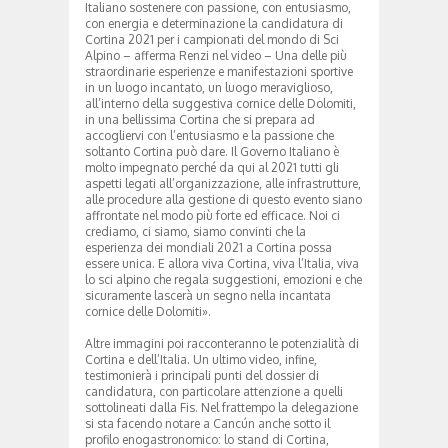
Italiano sostenere con passione, con entusiasmo,
con energia e determinazione la candidatura di
Cortina 2021 per i campionati del mondo di Sci
Alpino – afferma Renzi nel video – Una delle più
straordinarie esperienze e manifestazioni sportive
in un luogo incantato, un luogo meraviglioso,
all’interno della suggestiva cornice delle Dolomiti,
in una bellissima Cortina che si prepara ad
accogliervi con l’entusiasmo e la passione che
soltanto Cortina può dare. Il Governo Italiano è
molto impegnato perché da qui al 2021 tutti gli
aspetti legati all’organizzazione, alle infrastrutture,
alle procedure alla gestione di questo evento siano
affrontate nel modo più forte ed efficace. Noi ci
crediamo, ci siamo, siamo convinti che la
esperienza dei mondiali 2021 a Cortina possa
essere unica. E allora viva Cortina, viva l’Italia, viva
lo sci alpino che regala suggestioni, emozioni e che
sicuramente lascerà un segno nella incantata
cornice delle Dolomiti».
Altre immagini poi racconteranno le potenzialità di
Cortina e dell’Italia. Un ultimo video, infine,
testimonierà i principali punti del dossier di
candidatura, con particolare attenzione a quelli
sottolineati dalla Fis. Nel frattempo la delegazione
si sta facendo notare a Cancún anche sotto il
profilo enogastronomico: lo stand di Cortina,