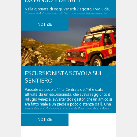
DA FANGO E DETRITI
Nella giornata di oggi, venerdì 7 agosto, i Vigili del
Fuoco del Comando di Belluno sono intervenuti in
località Diassa, in Val d’Oten, nel comune di Calalzo
di Cadore, per liberare una strada rimasta bloccata
NOTIZIE
a seguito di una frana verificatasi intorno alle ore
18:00 di ieri. Le ruspe dei GOS...
ESCURSIONISTA SCIVOLA SUL
SENTIERO
Passate da poco le 14 la Centrale del 118 è stata
attivata da un escursionista, che aveva raggiunto il
Rifugio Venezia, avvertendo i gestori che un amico si
era fatto male a un piede a poco distanza da lì. Una
squadra del Soccorso alpino di San Vito di Cadore
ha quindi raggiunto l'infortunato...
NOTIZIE