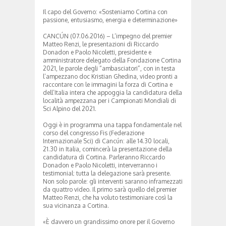
Il capo del Governo: «Sosteniamo Cortina con
passione, entusiasmo, energia e determinazione»
CANCÚN (07.06.2016) – L’impegno del premier
Matteo Renzi, le presentazioni di Riccardo
Donadon e Paolo Nicoletti, presidente e
amministratore delegato della Fondazione Cortina
2021, le parole degli “ambasciatori”, con in testa
l’ampezzano doc Kristian Ghedina, video pronti a
raccontare con le immagini la forza di Cortina e
dell’Italia intera che appoggia la candidatura della
località ampezzana per i Campionati Mondiali di
Sci Alpino del 2021.
Oggi è in programma una tappa fondamentale nel
corso del congresso Fis (Federazione
Internazionale Sci) di Cancún: alle 14.30 locali,
21.30 in Italia, comincerà la presentazione della
candidatura di Cortina. Parleranno Riccardo
Donadon e Paolo Nicoletti, interverranno i
testimonial: tutta la delegazione sarà presente.
Non solo parole: gli interventi saranno inframezzati
da quattro video. Il primo sarà quello del premier
Matteo Renzi, che ha voluto testimoniare così la
sua vicinanza a Cortina.
«È davvero un grandissimo onore per il Governo