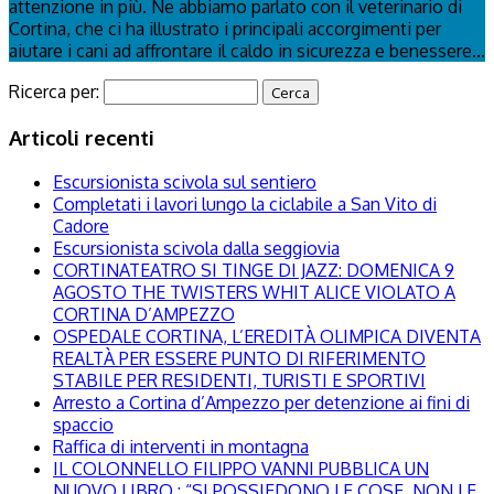
attenzione in più. Ne abbiamo parlato con il veterinario di
Cortina, che ci ha illustrato i principali accorgimenti per
aiutare i cani ad affrontare il caldo in sicurezza e benessere...
Ricerca per:
Articoli recenti
Escursionista scivola sul sentiero
Completati i lavori lungo la ciclabile a San Vito di
Cadore
Escursionista scivola dalla seggiovia
CORTINATEATRO SI TINGE DI JAZZ: DOMENICA 9
AGOSTO THE TWISTERS WHIT ALICE VIOLATO A
CORTINA D’AMPEZZO
OSPEDALE CORTINA, L’EREDITÀ OLIMPICA DIVENTA
REALTÀ PER ESSERE PUNTO DI RIFERIMENTO
STABILE PER RESIDENTI, TURISTI E SPORTIVI
Arresto a Cortina d’Ampezzo per detenzione ai fini di
spaccio
Raffica di interventi in montagna
IL COLONNELLO FILIPPO VANNI PUBBLICA UN
NUOVO LIBRO : “SI POSSIEDONO LE COSE, NON LE