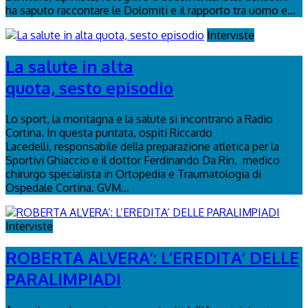
ha saputo raccontare le Dolomiti e il rapporto tra uomo e...
Interviste
La salute in alta
quota, sesto episodio
Lo sport, la montagna e la salute si incontrano a Radio
Cortina. In questa puntata, ospiti Riccardo
Lacedelli, responsabile della preparazione atletica per la
Sportivi Ghiaccio e il dottor Ferdinando Da Rin, medico
chirurgo specialista in Ortopedia e Traumatologia di
Ospedale Cortina. GVM...
Interviste
ROBERTA ALVERA’: L’EREDITA’ DELLE
PARALIMPIADI