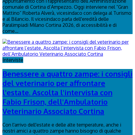
Appuntamento con i rappresentanti dell’Amministrazione
comunale di Cortina d’Ampezzo. Oggi interviene nel “Gran
Mattino” Roberta Alverà, vicesindaco con delega al Turismo
e al Bilancio. Il vicesindaco parla dell'eredità delle
Paralimpiadi Milano Cortina 2026, di accessibilità e di
come...
Interviste
Benessere a quattro zampe: i consigli
del veterinario per affrontare
l'estate. Ascolta l'intervista con
Fabio Frison, dell'Ambulatorio
Veterinario Associato Cortina
Con l'arrivo dell'estate e delle alte temperature, anche i
nostri amici a quattro zampe hanno bisogno di qualche