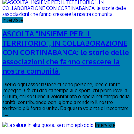
Interviste
ASCOLTA "INSIEME PER IL
TERRITORIO", IN COLLABORAZIONE
CON CORTINABANCA: le storie delle
associazioni che fanno crescere la
nostra comunità.
Dietro ogni associazione ci sono persone, idee e tanto
impegno. C'è chi dedica tempo allo sport, chi promuove la
cultura, chi sostiene il volontariato o opera nel campo della
sanità, contribuendo ogni giorno a rendere il nostro
territorio più forte e unito. Da questa volontà di raccontare
il...
Interviste