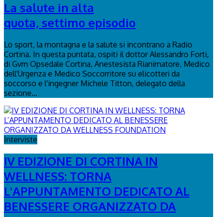
La salute in alta
quota, settimo episodio
Lo sport, la montagna e la salute si incontrano a Radio
Cortina. In questa puntata, ospiti il dottor Alessandro Forti,
di Gvm Opsedale Cortina, Anestesista Rianimatore, Medico
dell'Urgenza e Medico Soccorritore su elicotteri da
soccorso e l'ingegner Michele Titton, delegato della
sezione...
Interviste
IV EDIZIONE DI CORTINA IN
WELLNESS: TORNA
L'APPUNTAMENTO DEDICATO AL
BENESSERE ORGANIZZATO DA