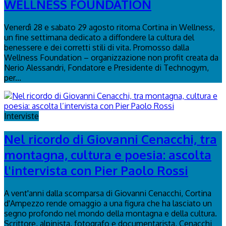
WELLNESS FOUNDATION
Venerdì 28 e sabato 29 agosto ritorna Cortina in Wellness,
un fine settimana dedicato a diffondere la cultura del
benessere e dei corretti stili di vita. Promosso dalla
Wellness Foundation – organizzazione non profit creata da
Nerio Alessandri, Fondatore e Presidente di Technogym,
per...
Interviste
Nel ricordo di Giovanni Cenacchi, tra
montagna, cultura e poesia: ascolta
l'intervista con Pier Paolo Rossi
A vent'anni dalla scomparsa di Giovanni Cenacchi, Cortina
d'Ampezzo rende omaggio a una figura che ha lasciato un
segno profondo nel mondo della montagna e della cultura.
Scrittore, alpinista, fotografo e documentarista, Cenacchi