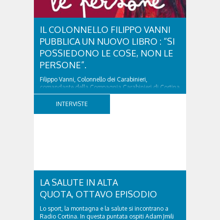
IL COLONNELLO FILIPPO VANNI
PUBBLICA UN NUOVO LIBRO : “SI
POSSIEDONO LE COSE, NON LE
PERSONE”.
Filippo Vanni, Colonnello dei Carabinieri,
comandante della Compagnia Carabinieri di Cortina
d’Ampezzo sino al 2010, esperto di legislazione
nazionale ed europea, è l’ideatore del progetto di
INTERVISTE
tutela “Una stanza tutta per sé”, modello diffuso in
Italia e Francia. Giurista e autore, svolge...
LA SALUTE IN ALTA
QUOTA, OTTAVO EPISODIO
Lo sport, la montagna e la salute si incontrano a
Radio Cortina. In questa puntata ospiti Adam Jmili