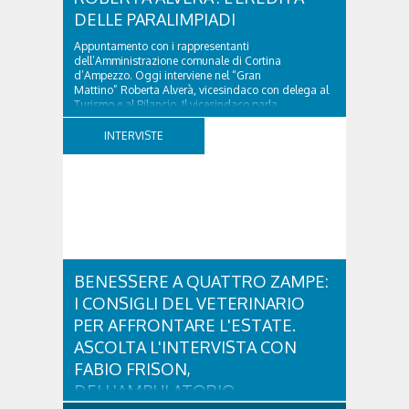
DELLE PARALIMPIADI
Appuntamento con i rappresentanti
dell’Amministrazione comunale di Cortina
d’Ampezzo. Oggi interviene nel “Gran
Mattino” Roberta Alverà, vicesindaco con delega al
Turismo e al Bilancio. Il vicesindaco parla
dell'eredità delle Paralimpiadi Milano Cortina 2026,
di accessibilità e di come...
INTERVISTE
BENESSERE A QUATTRO ZAMPE:
I CONSIGLI DEL VETERINARIO
PER AFFRONTARE L'ESTATE.
ASCOLTA L'INTERVISTA CON
FABIO FRISON,
DELL'AMBULATORIO