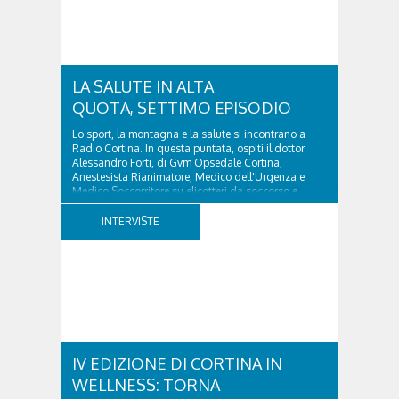
opera nel campo della sanità, contribuendo ogni
giorno a rendere il nostro territorio più forte e unito.
Da questa volontà di raccontare il...
LA SALUTE IN ALTA
QUOTA, SETTIMO EPISODIO
Lo sport, la montagna e la salute si incontrano a
Radio Cortina. In questa puntata, ospiti il dottor
Alessandro Forti, di Gvm Opsedale Cortina,
Anestesista Rianimatore, Medico dell'Urgenza e
Medico Soccorritore su elicotteri da soccorso e
l'ingegner Michele Titton, delegato della sezione...
INTERVISTE
IV EDIZIONE DI CORTINA IN
WELLNESS: TORNA