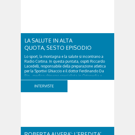
fotografo e documentarista, Cenacchi ha saputo
raccontare le Dolomiti e il rapporto tra uomo e...
LA SALUTE IN ALTA
QUOTA, SESTO EPISODIO
Lo sport, la montagna e la salute si incontrano a
Radio Cortina. In questa puntata, ospiti Riccardo
Lacedelli, responsabile della preparazione atletica
per la Sportivi Ghiaccio e il dottor Ferdinando Da
Rin, medico chirurgo specialista in Ortopedia e
Traumatologia di Ospedale Cortina. GVM...
INTERVISTE
ROBERTA ALVERA’: L’EREDITA’