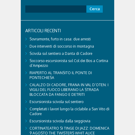
VETERINARIO ASSOCIATO
CORTINA
Ricerca
per:
Con l'arrivo dell'estate e delle alte temperature,
anche i nostri amici a quattro zampe hanno bisogno
di qualche attenzione in più. Ne abbiamo parlato
ARTICOLI RECENTI
con il veterinario di Cortina, che ci ha illustrato i
principali accorgimenti per aiutare i cani ad
Sovramonte, furto in casa: due arresti
affrontare il caldo in sicurezza e benessere...
Due interventi di soccorso in montagna
Scivola sul sentiero a Danta di Cadore
Soccorso escursionista sul Col dei Bos a Cortina
d’Ampezzo
RIAPERTO AL TRANSITO IL PONTE DI
PONTECHIESA
CALALZO DI CADORE, FRANA IN VAL D’OTEN: I
VIGILI DEL FUOCO LIBERANO LA STRADA
BLOCCATA DA FANGO E DETRITI
Escursionista scivola sul sentiero
Completati i lavori lungo la ciclabile a San Vito di
Cadore
Escursionista scivola dalla seggiovia
CORTINATEATRO SI TINGE DI JAZZ: DOMENICA
9 AGOSTO THE TWISTERS WHIT ALICE