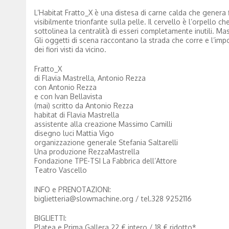
L’Habitat Fratto_X è una distesa di carne calda che gener
visibilmente trionfante sulla pelle. Il cervello è l’orpello
sottolinea la centralità di esseri completamente inutili. Ma
Gli oggetti di scena raccontano la strada che corre e l’impo
dei fiori visti da vicino.
Fratto_X
di Flavia Mastrella, Antonio Rezza
con Antonio Rezza
e con Ivan Bellavista
(mai) scritto da Antonio Rezza
habitat di Flavia Mastrella
assistente alla creazione Massimo Camilli
disegno luci Mattia Vigo
organizzazione generale Stefania Saltarelli
Una produzione RezzaMastrella
Fondazione TPE-TSI La Fabbrica dell’Attore
Teatro Vascello
INFO e PRENOTAZIONI:
biglietteria@slowmachine.org / tel.328 9252116
BIGLIETTI:
Platea e Prima Gallera 22 € intero / 18 € ridotto*