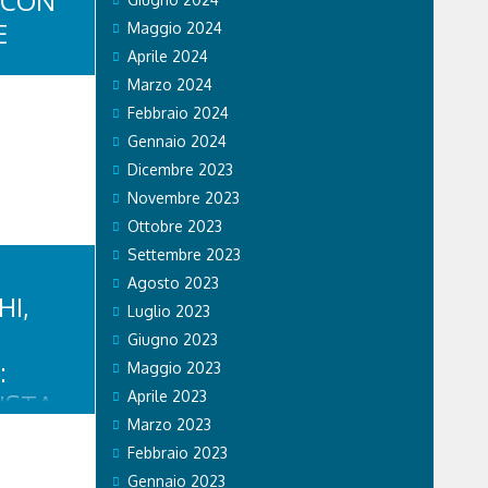
 CON
E
Maggio 2024
Aprile 2024
Marzo 2024
Febbraio 2024
LA
Gennaio 2024
À.
Dicembre 2023
Novembre 2023
o persone,
edica tempo
Ottobre 2023
a, chi
Settembre 2023
 nel campo
giorno a
Agosto 2023
rte e unito.
HI,
Luglio 2023
l...
Giugno 2023
:
Maggio 2023
Aprile 2023
ISTA
Marzo 2023
OSSI
Febbraio 2023
iovanni
Gennaio 2023