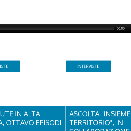
00:00
ISTE
INTERVISTE
UTE IN ALTA
ASCOLTA "INSIEME 
, OTTAVO EPISODI
TERRITORIO", IN