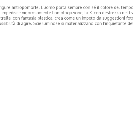
a figure antropomorfe. L’uomo porta sempre con sé il colore del temp
 che impedisce vigorosamente l’omologazione; la X, con destrezza nel tr
strella, con fantasia plastica, crea come un impeto da suggestioni fot
ssibilità di agire. Scie luminose si materializzano con l’inquietante de