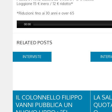
Loggione 15 € inero / 12 € ridotto*
*Riduzioni: fino ai 30 anni e over 65
00:00
RELATED POSTS
INTERVISTE
INTERV
IL COLONNELLO FILIPPO
LA SAL
VANNI PUBBLICA UN
QUOTA