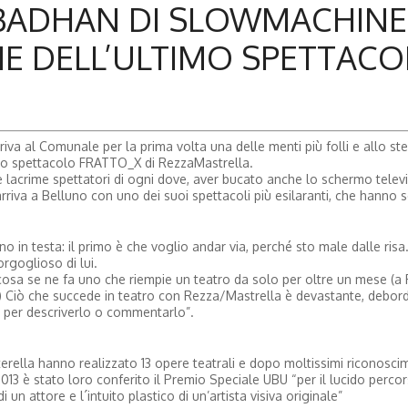
V BADHAN DI SLOWMACHINE
NE DELL’ULTIMO SPETTAC
iva al Comunale per la prima volta una delle menti più folli e allo s
o spettacolo FRATTO_X di RezzaMastrella.
alle lacrime spettatori di ogni dove, aver bucato anche lo schermo telev
rriva a Belluno con uno dei suoi spettacoli più esilaranti, che hanno 
 in testa: il primo è che voglio andar via, perché sto male dalle risa
rgoglioso di lui.
a: cosa se ne fa uno che riempie un teatro da solo per oltre un mese (
…) Ciò che succede in teatro con Rezza/Mastrella è devastante, debor
e per descriverlo o commentarlo”.
sterella hanno realizzato 13 opere teatrali e dopo moltissimi riconoscim
2013 è stato loro conferito il Premio Speciale UBU “per il lucido percor
un attore e l´intuito plastico di un’artista visiva originale”