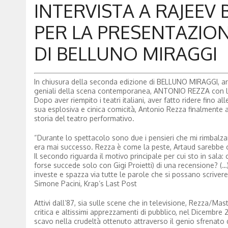
INTERVISTA A RAJEE
PER LA PRESENTAZIO
DI BELLUNO MIRAGGI
In chiusura della seconda edizione di BELLUNO MIRAGGI, arr
geniali della scena contemporanea, ANTONIO REZZA con l
Dopo aver riempito i teatri italiani, aver fatto ridere fino 
sua esplosiva e cinica comicità, Antonio Rezza finalmente a
storia del teatro performativo.
“Durante lo spettacolo sono due i pensieri che mi rimbalzano
era mai successo. Rezza è come la peste, Artaud sarebbe o
Il secondo riguarda il motivo principale per cui sto in sal
forse succede solo con Gigi Proietti) di una recensione? (
investe e spazza via tutte le parole che si possano scriver
Simone Pacini, Krap’s Last Post
Attivi dall’87, sia sulle scene che in televisione, Rezza/Ma
critica e altissimi apprezzamenti di pubblico, nel Dicembre 
scavo nella crudeltà ottenuto attraverso il genio sfrenato di 