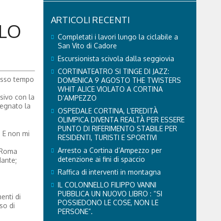
ARTICOLI RECENTI
OLO
Completati i lavori lungo la ciclabile a
San Vito di Cadore
Escursionista scivola dalla seggiovia
CORTINATEATRO SI TINGE DI JAZZ:
tesso tempo
DOMENICA 9 AGOSTO THE TWISTERS
WHIT ALICE VIOLATO A CORTINA
isivo con la
D’AMPEZZO
segnato la
OSPEDALE CORTINA, L’EREDITÀ
OLIMPICA DIVENTA REALTÀ PER ESSERE
PUNTO DI RIFERIMENTO STABILE PER
. E non mi
RESIDENTI, TURISTI E SPORTIVI
Arresto a Cortina d’Ampezzo per
a Roma
detenzione ai fini di spaccio
dante;
Raffica di interventi in montagna
IL COLONNELLO FILIPPO VANNI
PUBBLICA UN NUOVO LIBRO : “SI
enti di
POSSIEDONO LE COSE, NON LE
so di
PERSONE”.