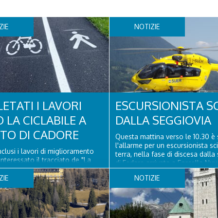
ZIE
NOTIZIE
ETATI I LAVORI
ESCURSIONISTA S
 LA CICLABILE A
DALLA SEGGIOVIA
ITO DI CADORE
Questa mattina verso le 10.30 è 
l'allarme per un escursionista sc
clusi i lavori di miglioramento
terra, nella fase di discesa dalla
nteressato il tracciato de "La
di Fedare arrivata a Forcella Nuv
elel Dolomiti" a San Vito di
Atterrati in piazzola all'Averau, 
 il rifacimento della nuova
ZIE
NOTIZIE
sanitario e tecnico di elisoccorso
ne in asfalto, il ripristino della
hanno raggiunto il 74enne di Teo
orizzontale e l'installazione di
ssuasori in corrispondenza...