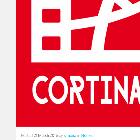
Posted
21 March 2016
by
simona
in
Notizie