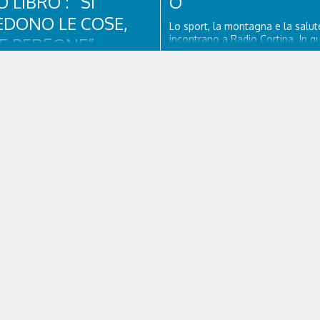
LIBRO : “SI
O
EDONO LE COSE,
Lo sport, la montagna e la salute
incontrano a Radio Cortina. In q
E PERSONE”.
puntata ospiti Adam Jmili Diretto
Operativo e Amministrativo di O
i, Colonnello dei Carabinieri,
Cortina, Enzo Rizzato direttore sa
 della Compagnia Carabinieri di
Ospedale Cortina e Stefano Lo
mpezzo sino al 2010, esperto di
presidente di Fondazione Cortin
e nazionale ed europea, è
& Research –...
del progetto di tutela “Una stanza
”, modello diffuso in Italia e
rista e autore, svolge...