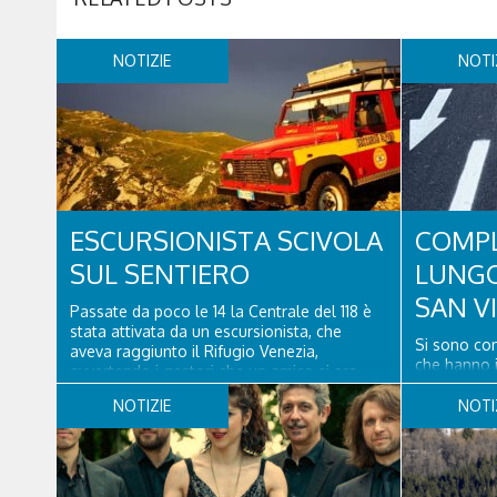
NOTIZIE
NOTI
ESCURSIONISTA SCIVOLA
COMPL
SUL SENTIERO
LUNGO
SAN V
Passate da poco le 14 la Centrale del 118 è
stata attivata da un escursionista, che
Si sono con
aveva raggiunto il Rifugio Venezia,
che hanno i
avvertendo i gestori che un amico si era
lunga via d
fatto male a un piede a poco distanza da lì.
Cadore, con
NOTIZIE
NOTI
Una squadra del Soccorso alpino di San
pavimentazio
Vito di Cadore ha quindi raggiunto
segnaletica 
l'infortunato...
appositi di