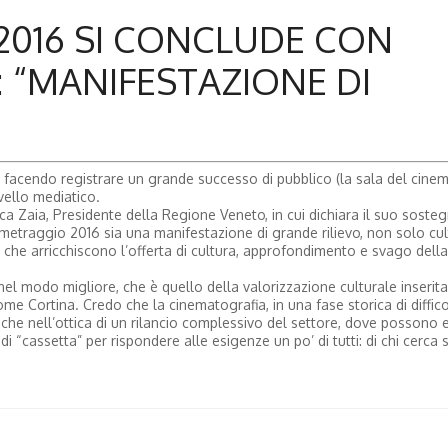
016 SI CONCLUDE CON
: “MANIFESTAZIONE DI
a, facendo registrare un grande successo di pubblico (la sala del cine
vello mediatico.
uca Zaia, Presidente della Regione Veneto, in cui dichiara il suo soste
metraggio 2016 sia una manifestazione di grande rilievo, non solo cul
 che arricchiscono l’offerta di cultura, approfondimento e svago della
nel modo migliore, che è quello della valorizzazione culturale inserita
ome Cortina. Credo che la cinematografia, in una fase storica di difficol
anche nell’ottica di un rilancio complessivo del settore, dove possono
 di “cassetta” per rispondere alle esigenze un po’ di tutti: di chi cerca