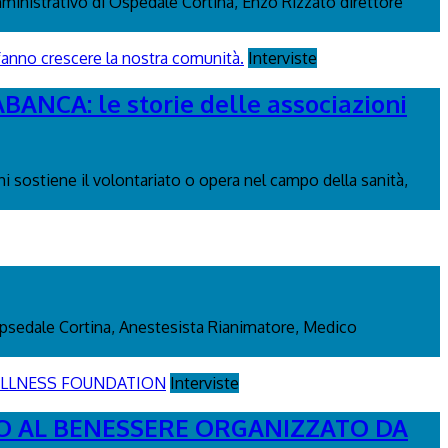
mministrativo di Ospedale Cortina, Enzo Rizzato direttore
Interviste
CA: le storie delle associazioni
i sostiene il volontariato o opera nel campo della sanità,
m Opsedale Cortina, Anestesista Rianimatore, Medico
Interviste
TO AL BENESSERE ORGANIZZATO DA