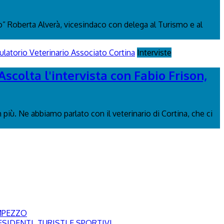
 Roberta Alverà, vicesindaco con delega al Turismo e al
Interviste
Ascolta l'intervista con Fabio Frison,
più. Ne abbiamo parlato con il veterinario di Cortina, che ci
AMPEZZO
SIDENTI, TURISTI E SPORTIVI