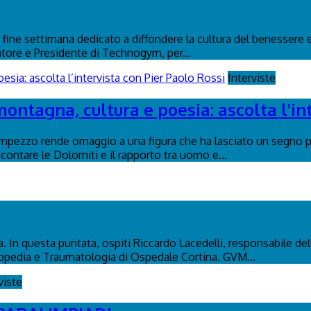
fine settimana dedicato a diffondere la cultura del benessere e
atore e Presidente di Technogym, per...
Interviste
montagna, cultura e poesia: ascolta l'in
Ampezzo rende omaggio a una figura che ha lasciato un segno p
contare le Dolomiti e il rapporto tra uomo e...
. In questa puntata, ospiti Riccardo Lacedelli, responsabile dell
topedia e Traumatologia di Ospedale Cortina. GVM...
viste