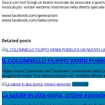
Gioca con noi! Scegli un brano musicale da associare a questa 
musicali piu’ votate verranno trasmesse nella diretta special
www.facebook.com/generazioni
www.facebook.com/radiocortina
Related posts
IL COLONNELLO FILIPPO VANNI PUBBL
Filippo Vanni, Colonnello dei Carabinieri, comandante della C
progetto di tutela “Una stanza tutta per sé”, modello diffuso in 
Interviste
La salute in alta quota, ottavo episodi