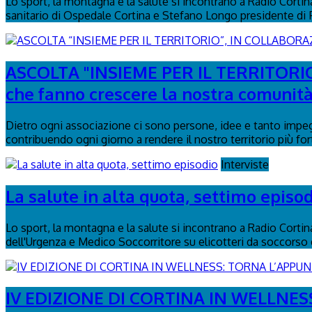
Lo sport, la montagna e la salute si incontrano a Radio Corti
sanitario di Ospedale Cortina e Stefano Longo presidente di
ASCOLTA "INSIEME PER IL TERRITORIO
che fanno crescere la nostra comunità
Dietro ogni associazione ci sono persone, idee e tanto impegn
contribuendo ogni giorno a rendere il nostro territorio più fort
Interviste
La salute in alta quota, settimo episo
Lo sport, la montagna e la salute si incontrano a Radio Corti
dell'Urgenza e Medico Soccorritore su elicotteri da soccorso e
IV EDIZIONE DI CORTINA IN WELLN