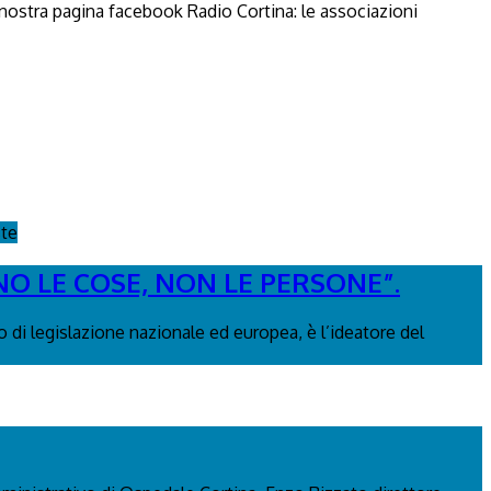
a nostra pagina facebook Radio Cortina: le associazioni
ste
NO LE COSE, NON LE PERSONE”.
 di legislazione nazionale ed europea, è l’ideatore del