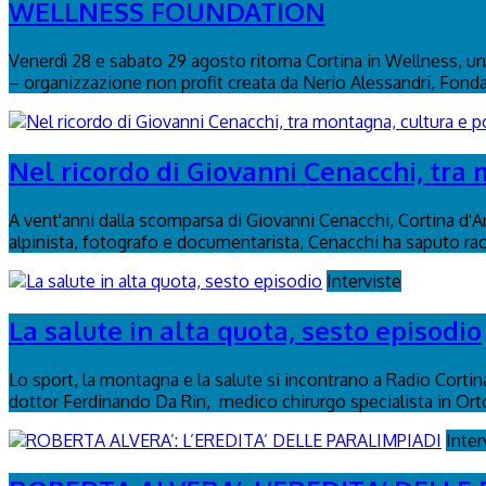
WELLNESS FOUNDATION
Venerdì 28 e sabato 29 agosto ritorna Cortina in Wellness, un 
– organizzazione non profit creata da Nerio Alessandri, Fond
Nel ricordo di Giovanni Cenacchi, tra 
A vent'anni dalla scomparsa di Giovanni Cenacchi, Cortina d'
alpinista, fotografo e documentarista, Cenacchi ha saputo rac
Interviste
La salute in alta quota, sesto episodio
Lo sport, la montagna e la salute si incontrano a Radio Cortina
dottor Ferdinando Da Rin, medico chirurgo specialista in Or
Inter