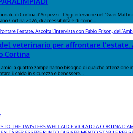
 PARALIMPIADI
nale di Cortina d’Ampezzo. Oggi interviene nel “Gran Mattino”
lano Cortina 2026, di accessibilità e di come...
el veterinario per affrontare l'estate. 
o Cortina
ri amici a quattro zampe hanno bisogno di qualche attenzione in 
ontare il caldo in sicurezza e benessere...
e
GOSTO THE TWISTERS WHIT ALICE VIOLATO A CORTINA D’
EALTÀ PER ESSERE PUNTO DI RIFERIMENTO STABILE PER RE