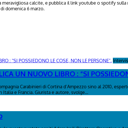
meravigliosa calcite, e pubblica il link youtube o spotify sull
e di domenica 6 marzo.
Intervi
ICA UN NUOVO LIBRO : “SI POSSIEDO
ompagnia Carabinieri di Cortina d’Ampezzo sino al 2010, esperto
Italia e Francia. Giurista e autore, svolge...
o