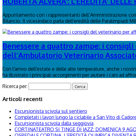
ROBERTA ALVERA’: L’EREDITA’ DELLE
Appuntamento con i rappresentanti dell’Amministrazione comu
Bilancio. Il vicesindaco parla dell'eredità delle Paralimpiadi Mi
Benessere a quattro zampe: i consigli d
dell'Ambulatorio Veterinario Associat
Con l'arrivo dell'estate e delle alte temperature, anche i nost
ha illustrato i principali accorgimenti per aiutare i cani ad affr
Ricerca per:
Articoli recenti
Escursionista scivola sul sentiero
Completati i lavori lungo la ciclabile a San Vito di Cador
Escursionista scivola dalla seggiovia
CORTINATEATRO SI TINGE DI JAZZ: DOMENICA 9 A
OSPEDALE CORTINA, L’EREDITÀ OLIMPICA DIVENTA R