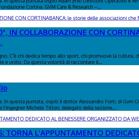
na. In questa puntata ospiti Adam Jmili Direttore Operativo e A
 Fondazione Cortina. GVM Care & Research –...
", IN COLLABORAZIONE CON CORTINABAN
.
o. C'è chi dedica tempo allo sport, chi promuove la cultura, ch
e e unito. Da questa volontà di raccontare il...
dio
na. In questa puntata, ospiti il dottor Alessandro Forti, di Gv
 l'ingegner Michele Titton, delegato della sezione...
ESS: TORNA L'APPUNTAMENTO DEDICA