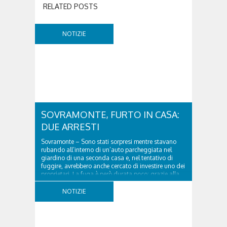
RELATED POSTS
NOTIZIE
SOVRAMONTE, FURTO IN CASA:
DUE ARRESTI
Sovramonte – Sono stati sorpresi mentre stavano
rubando all’interno di un’auto parcheggiata nel
giardino di una seconda casa e, nel tentativo di
fuggire, avrebbero anche cercato di investire uno dei
proprietari. La fuga è però durata poco: grazie alla
tempestiva chiamata al 112 e all’intervento...
NOTIZIE