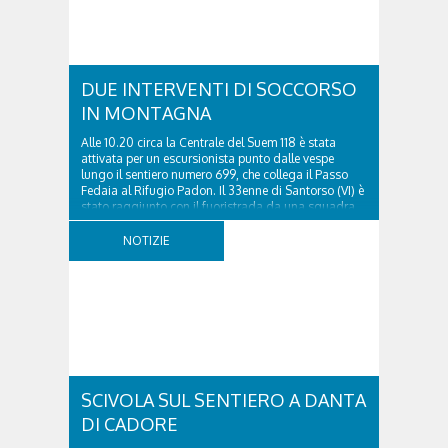
DUE INTERVENTI DI SOCCORSO
IN MONTAGNA
Alle 10.20 circa la Centrale del Suem 118 è stata
attivata per un escursionista punto dalle vespe
lungo il sentiero numero 699, che collega il Passo
Fedaia al Rifugio Padon. Il 33enne di Santorso (VI) è
stato raggiunto con il fuoristrada da una squadra
del Soccorso alpino della Val Pettorina...
NOTIZIE
SCIVOLA SUL SENTIERO A DANTA
DI CADORE