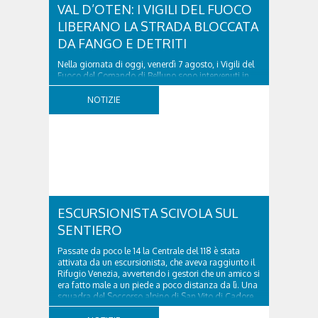
VAL D’OTEN: I VIGILI DEL FUOCO
LIBERANO LA STRADA BLOCCATA
DA FANGO E DETRITI
Nella giornata di oggi, venerdì 7 agosto, i Vigili del
Fuoco del Comando di Belluno sono intervenuti in
località Diassa, in Val d’Oten, nel comune di Calalzo
di Cadore, per liberare una strada rimasta bloccata
NOTIZIE
a seguito di una frana verificatasi intorno alle ore
18:00 di ieri. Le ruspe dei GOS...
ESCURSIONISTA SCIVOLA SUL
SENTIERO
Passate da poco le 14 la Centrale del 118 è stata
attivata da un escursionista, che aveva raggiunto il
Rifugio Venezia, avvertendo i gestori che un amico si
era fatto male a un piede a poco distanza da lì. Una
squadra del Soccorso alpino di San Vito di Cadore
ha quindi raggiunto l'infortunato...