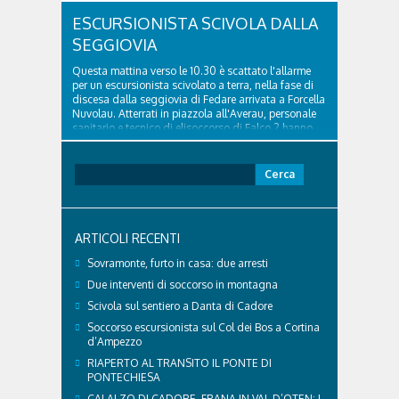
ESCURSIONISTA SCIVOLA DALLA
SEGGIOVIA
Questa mattina verso le 10.30 è scattato l'allarme
per un escursionista scivolato a terra, nella fase di
discesa dalla seggiovia di Fedare arrivata a Forcella
Nuvolau. Atterrati in piazzola all'Averau, personale
sanitario e tecnico di elisoccorso di Falco 2 hanno
raggiunto il 74enne di Teolo...
Ricerca
per:
ARTICOLI RECENTI
Sovramonte, furto in casa: due arresti
Due interventi di soccorso in montagna
Scivola sul sentiero a Danta di Cadore
Soccorso escursionista sul Col dei Bos a Cortina
d’Ampezzo
RIAPERTO AL TRANSITO IL PONTE DI
PONTECHIESA
CALALZO DI CADORE, FRANA IN VAL D’OTEN: I