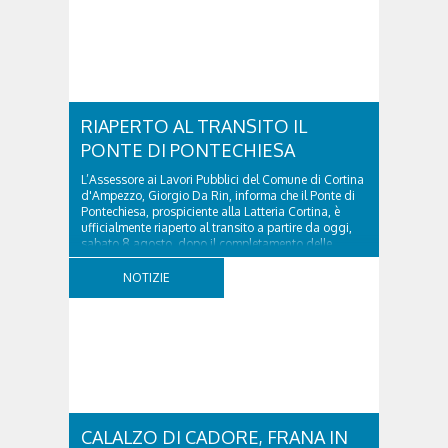
RIAPERTO AL TRANSITO IL
PONTE DI PONTECHIESA
L’Assessore ai Lavori Pubblici del Comune di Cortina
d'Ampezzo, Giorgio Da Rin, informa che il Ponte di
Pontechiesa, prospiciente alla Latteria Cortina, è
ufficialmente riaperto al transito a partire da oggi,
sabato 8 agosto, dopo il completamento delle
verifiche e il positivo collaudo...
NOTIZIE
CALALZO DI CADORE, FRANA IN