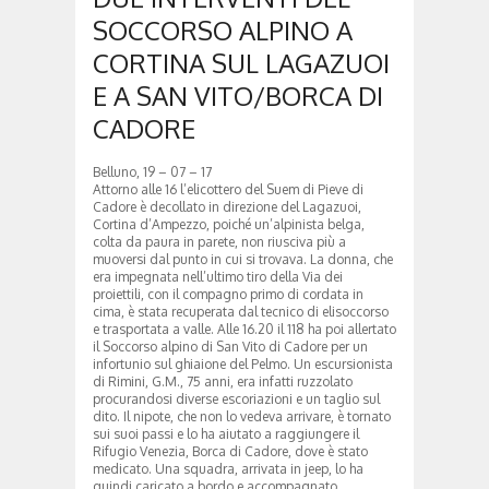
SOCCORSO ALPINO A
CORTINA SUL LAGAZUOI
E A SAN VITO/BORCA DI
CADORE
Belluno, 19 – 07 – 17
Attorno alle 16 l’elicottero del Suem di Pieve di
Cadore è decollato in direzione del Lagazuoi,
Cortina d’Ampezzo, poiché un’alpinista belga,
colta da paura in parete, non riusciva più a
muoversi dal punto in cui si trovava. La donna, che
era impegnata nell’ultimo tiro della Via dei
proiettili, con il compagno primo di cordata in
cima, è stata recuperata dal tecnico di elisoccorso
e trasportata a valle. Alle 16.20 il 118 ha poi allertato
il Soccorso alpino di San Vito di Cadore per un
infortunio sul ghiaione del Pelmo. Un escursionista
di Rimini, G.M., 75 anni, era infatti ruzzolato
procurandosi diverse escoriazioni e un taglio sul
dito. Il nipote, che non lo vedeva arrivare, è tornato
sui suoi passi e lo ha aiutato a raggiungere il
Rifugio Venezia, Borca di Cadore, dove è stato
medicato. Una squadra, arrivata in jeep, lo ha
quindi caricato a bordo e accompagnato