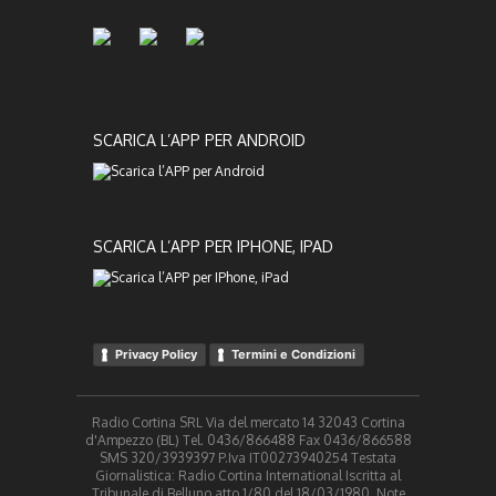
SCARICA L’APP PER ANDROID
SCARICA L’APP PER IPHONE, IPAD
Privacy Policy
Termini e Condizioni
Radio Cortina SRL Via del mercato 14 32043 Cortina
d'Ampezzo (BL) Tel. 0436/866488 Fax 0436/866588
SMS 320/3939397 P.Iva IT00273940254 Testata
Giornalistica: Radio Cortina International Iscritta al
Tribunale di Belluno atto 1/80 del 18/03/1980. Note