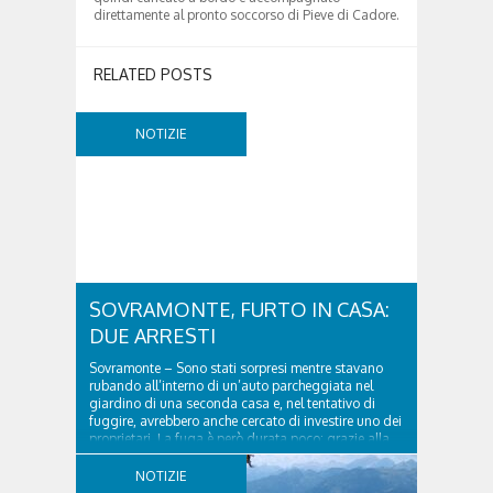
direttamente al pronto soccorso di Pieve di Cadore.
RELATED POSTS
NOTIZIE
SOVRAMONTE, FURTO IN CASA:
DUE ARRESTI
Sovramonte – Sono stati sorpresi mentre stavano
rubando all’interno di un’auto parcheggiata nel
giardino di una seconda casa e, nel tentativo di
fuggire, avrebbero anche cercato di investire uno dei
proprietari. La fuga è però durata poco: grazie alla
tempestiva chiamata al 112 e all’intervento...
NOTIZIE