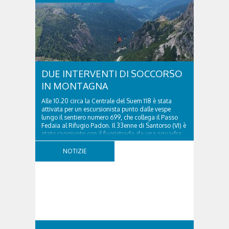
DUE INTERVENTI DI SOCCORSO
IN MONTAGNA
Alle 10.20 circa la Centrale del Suem 118 è stata
attivata per un escursionista punto dalle vespe
lungo il sentiero numero 699, che collega il Passo
Fedaia al Rifugio Padon. Il 33enne di Santorso (VI) è
stato raggiunto con il fuoristrada da una squadra
del Soccorso alpino della Val Pettorina...
NOTIZIE