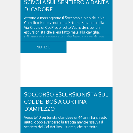
SCIVOLA SUL SENTIERO A DANTA
DI CADORE
Attorno a mezzogiorno il Soccorso alpino della Val
Comelico è intervenuto alla Settima Stazione della
Via Crucis di Col Piedo, sotto Valmaden, per un
escursionista che si era fatto male alla caviglia.
L'81enne di Carnago (VA), che faceva parte di una
comitiva e aveva riportato un trauma...
NOTIZIE
SOCCORSO ESCURSIONISTA SUL
COL DEI BOS A CORTINA
D'AMPEZZO
Verso le 10 un turista olandese di 44 anni ha chiesto
aiuto, dopo aver perso la traccia mentre risaliva il
sentiero del Col dei Bos. L'uomo, che era finito
incrodato sulla parete, sotto la verticale allo storico