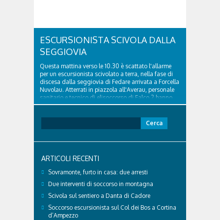
ESCURSIONISTA SCIVOLA DALLA
SEGGIOVIA
Questa mattina verso le 10.30 è scattato l'allarme
per un escursionista scivolato a terra, nella fase di
discesa dalla seggiovia di Fedare arrivata a Forcella
Nuvolau. Atterrati in piazzola all'Averau, personale
sanitario e tecnico di elisoccorso di Falco 2 hanno
raggiunto il 74enne di Teolo...
Ricerca
per:
ARTICOLI RECENTI
Sovramonte, furto in casa: due arresti
Due interventi di soccorso in montagna
Scivola sul sentiero a Danta di Cadore
Soccorso escursionista sul Col dei Bos a Cortina
d’Ampezzo