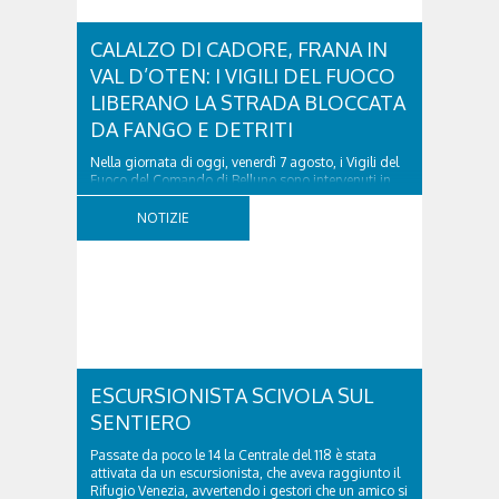
CALALZO DI CADORE, FRANA IN
VAL D’OTEN: I VIGILI DEL FUOCO
LIBERANO LA STRADA BLOCCATA
DA FANGO E DETRITI
Nella giornata di oggi, venerdì 7 agosto, i Vigili del
Fuoco del Comando di Belluno sono intervenuti in
località Diassa, in Val d’Oten, nel comune di Calalzo
di Cadore, per liberare una strada rimasta bloccata
NOTIZIE
a seguito di una frana verificatasi intorno alle ore
18:00 di ieri. Le ruspe dei GOS...
ESCURSIONISTA SCIVOLA SUL
SENTIERO
Passate da poco le 14 la Centrale del 118 è stata
attivata da un escursionista, che aveva raggiunto il
Rifugio Venezia, avvertendo i gestori che un amico si