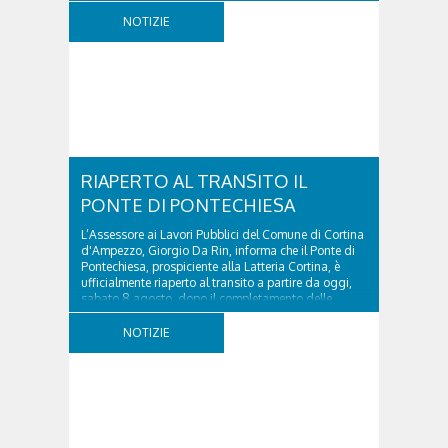
ospedale militare, tra la Ferrata truppe alpine e le
NOTIZIE
Torri del Falzarego, era...
RIAPERTO AL TRANSITO IL
PONTE DI PONTECHIESA
L’Assessore ai Lavori Pubblici del Comune di Cortina
d'Ampezzo, Giorgio Da Rin, informa che il Ponte di
Pontechiesa, prospiciente alla Latteria Cortina, è
ufficialmente riaperto al transito a partire da oggi,
sabato 8 agosto, dopo il completamento delle
verifiche e il positivo collaudo...
NOTIZIE