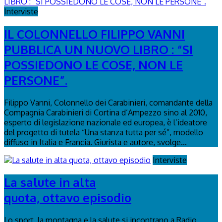
Interviste
IL COLONNELLO FILIPPO VANNI
PUBBLICA UN NUOVO LIBRO : “SI
POSSIEDONO LE COSE, NON LE
PERSONE”.
Filippo Vanni, Colonnello dei Carabinieri, comandante della
Compagnia Carabinieri di Cortina d’Ampezzo sino al 2010,
esperto di legislazione nazionale ed europea, è l’ideatore
del progetto di tutela “Una stanza tutta per sé”, modello
diffuso in Italia e Francia. Giurista e autore, svolge...
Interviste
La salute in alta
quota, ottavo episodio
Lo sport, la montagna e la salute si incontrano a Radio