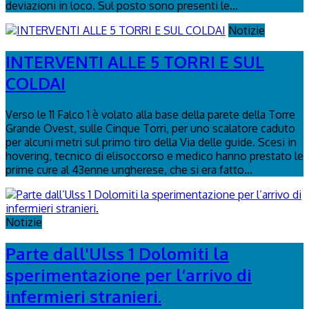
deviazioni in loco. Sul posto sono presenti le...
Notizie
INTERVENTI ALLE 5 TORRI E SUL
COLDAI
Verso le 11 Falco 1 è volato alla base della parete della Torre
Grande Ovest, sulle Cinque Torri, per uno scalatore caduto
per alcuni metri sul primo tiro della Via delle guide. Scesi in
hovering, tecnico di elisoccorso e medico hanno prestato le
prime cure al 43enne ungherese, che si era fatto...
Notizie
Parte dall'Ulss 1 Dolomiti la
sperimentazione per l’arrivo di
infermieri stranieri.