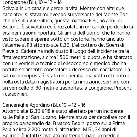
Longarone (BL), 10 – 12 – 16
Scivola in un canale e perde la vita. Mentre con altri due
cacciatori si stava muovendo sul versante del Monte Toc
che dà sulla Val Gallina, questa mattina F.B., 56 anni, di
Belluno, è scivolato ed è ruzzolato in un canale perdendo la
vita per i traumi riportati. Gli amici dell’uomo, che lo hanno
visto cadere e sparire sotto un costone, hanno lanciato
l’allarme al 118 attorno alle 8.30. L’elicottero del Suem di
Pieve di Cadore ha individuato il luogo dell’incidente tra la
fitta vegetazione, a circa 1.500 metri di quota, e ha sbarcato
con un verricello tecnico di elisoccorso e medico che ha
potuto solamente constatare il decesso del cacciatore. La
salma ricomposta è stata recuperata, una volta ottenuto il
nulla osta dalla magistratura per la rimozione, sempre con
un verricello di 30 metri e trasportata a Longarone. Presenti
i carabinieri.
Cencenighe Agordino (BL), 10 – 12 – 16
Attorno alle 12.30 il 118 è stato allertato per un incidente
sulle Palle di San Lucano. Mentre stava per decollare con il
proprio parapendio dal Bivacco Bedin, posto sulla Prima
Pala a circa 2.200 metri di altitudine, M.R., 34 anni di
Belluno, è infatti scivolato mettendo male un piede e