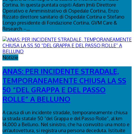
Cortina. In questa puntata ospiti Adam Jmili Direttore
Operativo e Amministrativo di Ospedale Cortina, Enzo
Rizzato direttore sanitario di Ospedale Cortina e Stefano
Longo presidente di Fondazione Cortina. GVM Care &
Research –...
Notizie
ANAS: PER INCIDENTE STRADALE,
TEMPORANEAMENTE CHIUSA LA SS
50 “DEL GRAPPA E DEL PASSO
ROLLE” A BELLUNO
A causa di un incidente stradale, temporaneamente chiusa
la strada statale 50 “del Grappa e del Passo Rolle”, al km
14,000 a Belluno. Nel sinistro, che ha coinvolto una moto e
un'autovettura, si registra una persona deceduta. Istituite