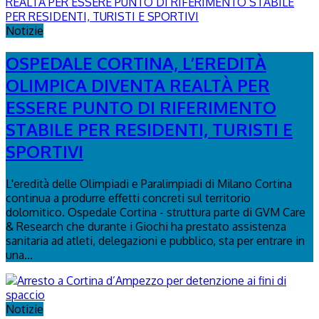
Notizie
OSPEDALE CORTINA, L’EREDITÀ
OLIMPICA DIVENTA REALTÀ PER
ESSERE PUNTO DI RIFERIMENTO
STABILE PER RESIDENTI, TURISTI E
SPORTIVI
L'eredità delle Olimpiadi e Paralimpiadi di Milano Cortina
continua a produrre effetti concreti sul territorio
dolomitico. Ospedale Cortina - struttura parte di GVM Care
& Research che durante i Giochi ha prestato assistenza
sanitaria ad atleti, delegazioni e pubblico, sta per entrare in
una...
Notizie