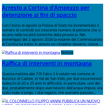
Arresto a Cortina d'Ampezzo per
detenzione ai fini di spaccio
Con l’inizio di agosto la Polizia di Stato ha incrementato il
numero di controlli sul crescente numero di persone che si
recano nelle località turistiche della provincia. Nel
pomeriggio del 2 agosto 2026 la volante del Commissariato
di Cortina ha tratto in arresto un cittadino sloveno, classe...
Notizie
Raffica di interventi in montagna
Questa mattina alle 7.15 Falco 2 è volato nel comune di
Auronzo di Cadore, in Val de San Vido, per due escursionisti
tedeschi di 20 e 25 anni in difficoltà. In particolare, uno dei
due, probabilmente dopo aver bevuto dell'acqua impura, era
stato male a lungo. I due ragazzi, che avevano passato...