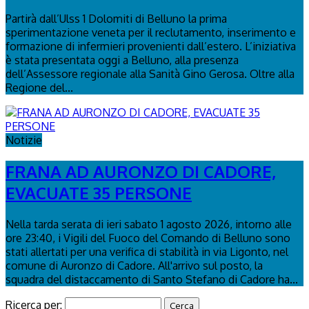
Partirà dall’Ulss 1 Dolomiti di Belluno la prima
sperimentazione veneta per il reclutamento, inserimento e
formazione di infermieri provenienti dall’estero. L’iniziativa
è stata presentata oggi a Belluno, alla presenza
dell’Assessore regionale alla Sanità Gino Gerosa. Oltre alla
Regione del...
Notizie
FRANA AD AURONZO DI CADORE,
EVACUATE 35 PERSONE
Nella tarda serata di ieri sabato 1 agosto 2026, intorno alle
ore 23:40, i Vigili del Fuoco del Comando di Belluno sono
stati allertati per una verifica di stabilità in via Ligonto, nel
comune di Auronzo di Cadore. All'arrivo sul posto, la
squadra del distaccamento di Santo Stefano di Cadore ha...
Ricerca per: