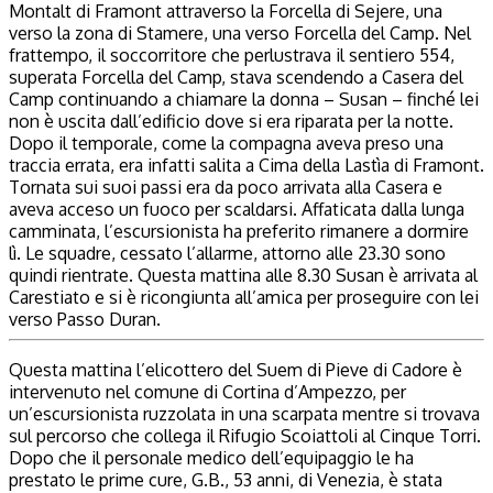
Montalt di Framont attraverso la Forcella di Sejere, una
verso la zona di Stamere, una verso Forcella del Camp. Nel
frattempo, il soccorritore che perlustrava il sentiero 554,
superata Forcella del Camp, stava scendendo a Casera del
Camp continuando a chiamare la donna – Susan – finché lei
non è uscita dall’edificio dove si era riparata per la notte.
Dopo il temporale, come la compagna aveva preso una
traccia errata, era infatti salita a Cima della Lastìa di Framont.
Tornata sui suoi passi era da poco arrivata alla Casera e
aveva acceso un fuoco per scaldarsi. Affaticata dalla lunga
camminata, l’escursionista ha preferito rimanere a dormire
lì. Le squadre, cessato l’allarme, attorno alle 23.30 sono
quindi rientrate. Questa mattina alle 8.30 Susan è arrivata al
Carestiato e si è ricongiunta all’amica per proseguire con lei
verso Passo Duran.
Questa mattina l’elicottero del Suem di Pieve di Cadore è
intervenuto nel comune di Cortina d’Ampezzo, per
un’escursionista ruzzolata in una scarpata mentre si trovava
sul percorso che collega il Rifugio Scoiattoli al Cinque Torri.
Dopo che il personale medico dell’equipaggio le ha
prestato le prime cure, G.B., 53 anni, di Venezia, è stata