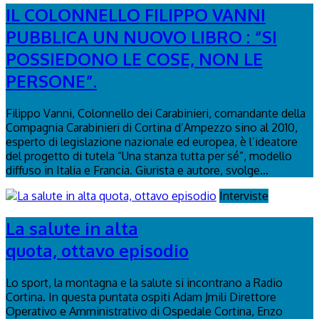
IL COLONNELLO FILIPPO VANNI
PUBBLICA UN NUOVO LIBRO : “SI
POSSIEDONO LE COSE, NON LE
PERSONE”.
Filippo Vanni, Colonnello dei Carabinieri, comandante della
Compagnia Carabinieri di Cortina d’Ampezzo sino al 2010,
esperto di legislazione nazionale ed europea, è l’ideatore
del progetto di tutela “Una stanza tutta per sé”, modello
diffuso in Italia e Francia. Giurista e autore, svolge...
Interviste
La salute in alta
quota, ottavo episodio
Lo sport, la montagna e la salute si incontrano a Radio
Cortina. In questa puntata ospiti Adam Jmili Direttore
Operativo e Amministrativo di Ospedale Cortina, Enzo