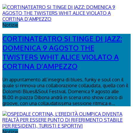
Notizie
CORTINATEATRO SI TINGE DI JAZZ:
DOMENICA 9 AGOSTO THE
TWISTERS WHIT ALICE VIOLATO A
CORTINA D’AMPEZZO
Un appuntamento all’insegna di blues, funky e soul con il
quale si rinnova una collaborazione collaudata, quella con il
Dolomiti Blues&Soul Festival. Domenica 9 agosto alle
18.00 in piazza Dibona andrà in scena uno show carico di
groove, con una collaudatissima sessione ritmica e...
Notizie