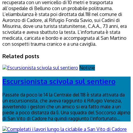
recuperata con un verricello di 10 metri e trasportata
all’ospedale di Belluno con un probabile politrauma.
L’eliambulanza è stata poi dirottata dal 118 nel comune di
Auronzo di Cadore, al Rifugio Fonda Savio, sui Cadini di
Misurina, dove una turista statunitense, C.A.A., 73 anni, era
scivolata e aveva sbattuto la testa. L’infortunata è stata
medicata, caricata e bordo e accompagnata al San Martino
con sospetti trauma cranico e a una caviglia.
Related posts
Notizie
Escursionista scivola sul sentiero
Passate da poco le 14 la Centrale del 118 è stata attivata da
un escursionista, che aveva raggiunto il Rifugio Venezia,
avvertendo i gestori che un amico si era fatto male a un
piede a poco distanza da lì. Una squadra del Soccorso alpino
di San Vito di Cadore ha quindi raggiunto l'infortunato...