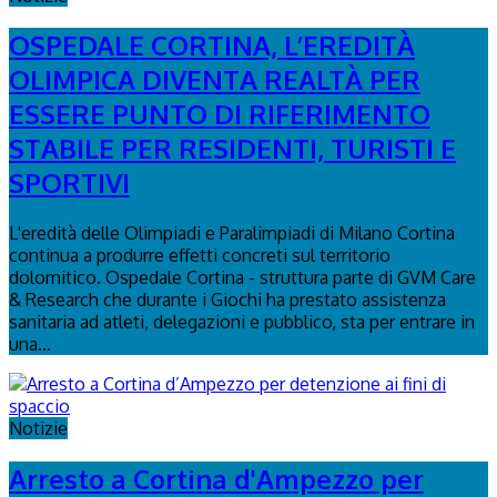
OSPEDALE CORTINA, L’EREDITÀ
OLIMPICA DIVENTA REALTÀ PER
ESSERE PUNTO DI RIFERIMENTO
STABILE PER RESIDENTI, TURISTI E
SPORTIVI
L'eredità delle Olimpiadi e Paralimpiadi di Milano Cortina
continua a produrre effetti concreti sul territorio
dolomitico. Ospedale Cortina - struttura parte di GVM Care
& Research che durante i Giochi ha prestato assistenza
sanitaria ad atleti, delegazioni e pubblico, sta per entrare in
una...
Notizie
Arresto a Cortina d'Ampezzo per