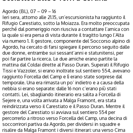
Agordo (BL), 07 – 09 – 16
Ieri sera, attorno alle 21.15, un’escursionista ha raggiunto il
Rifugio Carestiato, sotto la Moiazza. Era molto preoccupata
perché dal pomeriggio non riusciva a contattare l’amica con
la quale si era persa di vista durante il tragitto lungo l’Alta
via numero 1. Il gestore, componente del Soccorso alpino di
Agordo, ha cercato di farsi spiegare il percorso seguito dalle
due donne, entrambe sui sessant’anni e statunitensi, per
poi far partire la ricerca. Le due amiche erano partite la
mattina dal Coldai dirette al Passo Duran. Superati il Rifugio
Tissi e Vazzoler, si erano inoltrate sul sentiero 554, avevano
raggiunto Forcella del Camp e lì erano state sorprese dal
temporale. Una era rimasta un po’ indietro e a causa della
nebbia si erano separate: dalle 16 non c’erano più stati
contatti. Lei, sbagliando itinerario era salita a Forcella di
Sejere e, una volta arrivata a Malga Framont, era stata
reindirizzata verso il Carestiato e il Passo Duran. Mentre il
gestore del Carestiato si avviava sul sentiero 554 per
percorrerlo a ritroso verso Forcella del Camp, una decina di
soccorrirori partiva da Agordo, per dividersi in squadre e
risalire da Malga Framont i diversi itinerari: una verso Cima