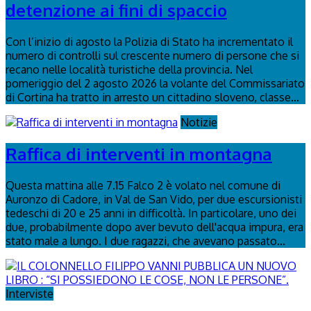
detenzione ai fini di spaccio
Con l’inizio di agosto la Polizia di Stato ha incrementato il
numero di controlli sul crescente numero di persone che si
recano nelle località turistiche della provincia. Nel
pomeriggio del 2 agosto 2026 la volante del Commissariato
di Cortina ha tratto in arresto un cittadino sloveno, classe...
Notizie
Raffica di interventi in montagna
Questa mattina alle 7.15 Falco 2 è volato nel comune di
Auronzo di Cadore, in Val de San Vido, per due escursionisti
tedeschi di 20 e 25 anni in difficoltà. In particolare, uno dei
due, probabilmente dopo aver bevuto dell'acqua impura, era
stato male a lungo. I due ragazzi, che avevano passato...
Interviste