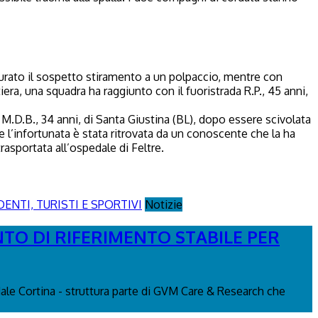
ocurato il sospetto stiramento a un polpaccio, mentre con
era, una squadra ha raggiunto con il fuoristrada R.P., 45 anni,
M.D.B., 34 anni, di Santa Giustina (BL), dopo essere scivolata
 l’infortunata è stata ritrovata da un conoscente che la ha
rasportata all’ospedale di Feltre.
Notizie
NTO DI RIFERIMENTO STABILE PER
edale Cortina - struttura parte di GVM Care & Research che