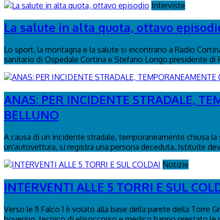
Interviste
La salute in alta quota, ottavo episodi
Lo sport, la montagna e la salute si incontrano a Radio Corti
sanitario di Ospedale Cortina e Stefano Longo presidente di
ANAS: PER INCIDENTE STRADALE, TE
BELLUNO
A causa di un incidente stradale, temporaneamente chiusa la s
un'autovettura, si registra una persona deceduta. Istituite dev
Notizie
INTERVENTI ALLE 5 TORRI E SUL COL
Verso le 11 Falco 1 è volato alla base della parete della Torre 
hovering, tecnico di elisoccorso e medico hanno prestato le p