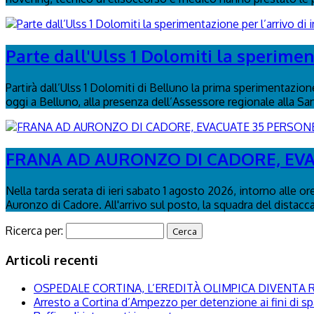
Parte dall'Ulss 1 Dolomiti la speriment
Partirà dall’Ulss 1 Dolomiti di Belluno la prima sperimentazion
oggi a Belluno, alla presenza dell’Assessore regionale alla San
FRANA AD AURONZO DI CADORE, EV
Nella tarda serata di ieri sabato 1 agosto 2026, intorno alle or
Auronzo di Cadore. All'arrivo sul posto, la squadra del distac
Ricerca per:
Articoli recenti
OSPEDALE CORTINA, L’EREDITÀ OLIMPICA DIVENTA R
Arresto a Cortina d’Ampezzo per detenzione ai fini di s