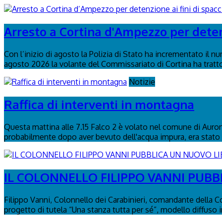
Arresto a Cortina d'Ampezzo per detenz
Con l’inizio di agosto la Polizia di Stato ha incrementato il n
agosto 2026 la volante del Commissariato di Cortina ha tratto 
Notizie
Raffica di interventi in montagna
Questa mattina alle 7.15 Falco 2 è volato nel comune di Auronzo
probabilmente dopo aver bevuto dell'acqua impura, era stato 
IL COLONNELLO FILIPPO VANNI PUBBL
Filippo Vanni, Colonnello dei Carabinieri, comandante della C
progetto di tutela “Una stanza tutta per sé”, modello diffuso in 