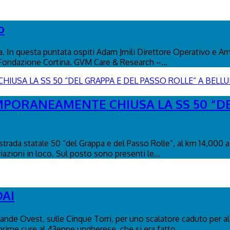
o
na. In questa puntata ospiti Adam Jmili Direttore Operativo e A
 Fondazione Cortina. GVM Care & Research –...
MPORANEAMENTE CHIUSA LA SS 50 “DE
trada statale 50 “del Grappa e del Passo Rolle”, al km 14,000 a
iazioni in loco. Sul posto sono presenti le...
DAI
Grande Ovest, sulle Cinque Torri, per uno scalatore caduto per alc
rime cure al 43enne ungherese, che si era fatto...