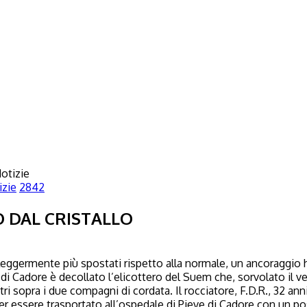
otizie
izie
2842
O DAL CRISTALLO
 leggermente più spostati rispetto alla normale, un ancoraggio 
e di Cadore è decollato l’elicottero del Suem che, sorvolato il v
i sopra i due compagni di cordata. Il rocciatore, F.D.R., 32 anni
er essere trasportato all’ospedale di Pieve di Cadore con un po