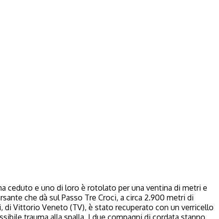
ha ceduto e uno di loro è rotolato per una ventina di metri e
ersante che dà sul Passo Tre Croci, a circa 2.900 metri di
, di Vittorio Veneto (TV), è stato recuperato con un verricello
ssibile trauma alla spalla. I due compagni di cordata stanno