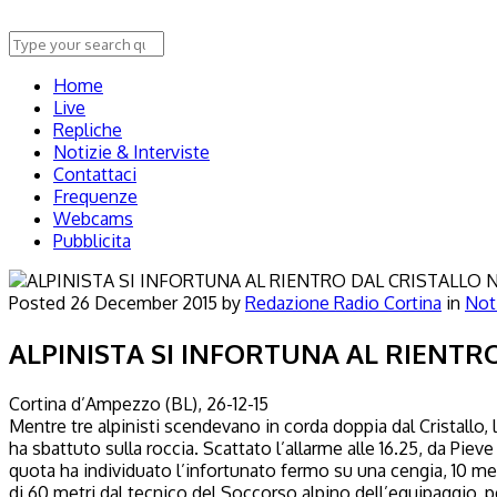
Home
Live
Repliche
Notizie & Interviste
Contattaci
Frequenze
Webcams
Pubblicita
N
Posted
26 December 2015
by
Redazione Radio Cortina
in
Not
ALPINISTA SI INFORTUNA AL RIENTR
Cortina d’Ampezzo (BL), 26-12-15
Mentre tre alpinisti scendevano in corda doppia dal Cristallo,
ha sbattuto sulla roccia. Scattato l’allarme alle 16.25, da Piev
quota ha individuato l’i
nfortunato fermo su una cengia, 10 metr
di 60 metri dal tecnico del Soccorso alpino dell’equipaggio, p