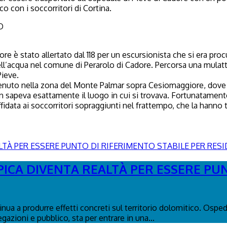
 con i soccorritori di Cortina.
O
re è stato allertato dal 118 per un escursionista che si era pr
ell’acqua nel comune di Perarolo di Cadore. Percorsa una mulatti
Pieve.
ervenuto nella zona del Monte Palmar sopra Cesiomaggiore, dove 
n sapeva esattamente il luogo in cui si trovava. Fortunatamente
fidata ai soccorritori sopraggiunti nel frattempo, che la hanno t
PICA DIVENTA REALTÀ PER ESSERE PU
tinua a produrre effetti concreti sul territorio dolomitico. Osp
egazioni e pubblico, sta per entrare in una...