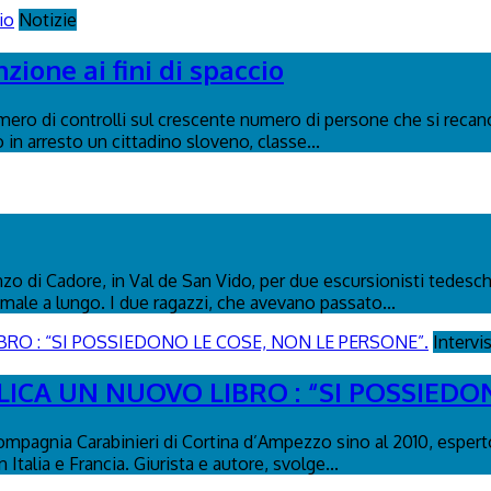
Notizie
ione ai fini di spaccio
umero di controlli sul crescente numero di persone che si recano
in arresto un cittadino sloveno, classe...
 di Cadore, in Val de San Vido, per due escursionisti tedeschi d
male a lungo. I due ragazzi, che avevano passato...
Intervi
ICA UN NUOVO LIBRO : “SI POSSIEDO
ompagnia Carabinieri di Cortina d’Ampezzo sino al 2010, esperto
Italia e Francia. Giurista e autore, svolge...