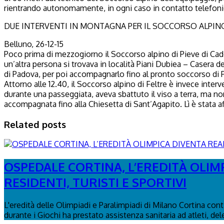
rientrando autonomamente, in ogni caso in contatto telefonico
DUE INTERVENTI IN MONTAGNA PER IL SOCCORSO ALPIN
Belluno, 26-12-15
Poco prima di mezzogiorno il Soccorso alpino di Pieve di Cado
un’altra persona si trovava in località Piani Dubiea – Casera d
di Padova, per poi accompagnarlo fino al pronto soccorso di 
Attorno alle 12.40, il Soccorso alpino di Feltre è invece int
durante una passeggiata, aveva sbattuto il viso a terra, ma no
accompagnata fino alla Chiesetta di Sant’Agapito. Lì è stata af
Related posts
OSPEDALE CORTINA, L’EREDITÀ OLIM
RESIDENTI, TURISTI E SPORTIVI
L'eredità delle Olimpiadi e Paralimpiadi di Milano Cortina con
durante i Giochi ha prestato assistenza sanitaria ad atleti, del