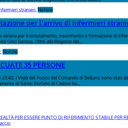
Notizie
azione per l’arrivo di infermieri stranie
e veneta per il reclutamento, inserimento e formazione di inferm
ità Gino Gerosa. Oltre alla Regione del...
Notizie
ACUATE 35 PERSONE
e 23:40, i Vigili del Fuoco del Comando di Belluno sono stati alle
camento di Santo Stefano di Cadore ha...
EALTÀ PER ESSERE PUNTO DI RIFERIMENTO STABILE PER RE
paccio