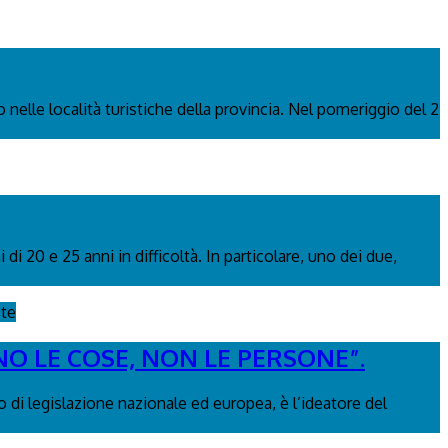
 nelle località turistiche della provincia. Nel pomeriggio del 2
i 20 e 25 anni in difficoltà. In particolare, uno dei due,
ste
NO LE COSE, NON LE PERSONE”.
 di legislazione nazionale ed europea, è l’ideatore del