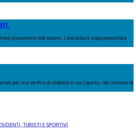
ri.
ieri provenienti dall’estero. L’iniziativa è stata presentata
rtati per una verifica di stabilità in via Ligonto, nel comune di
SIDENTI, TURISTI E SPORTIVI