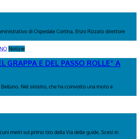
mministrativo di Ospedale Cortina, Enzo Rizzato direttore
Notizie
L GRAPPA E DEL PASSO ROLLE” A
 Belluno. Nel sinistro, che ha coinvolto una moto e
uni metri sul primo tiro della Via delle guide. Scesi in