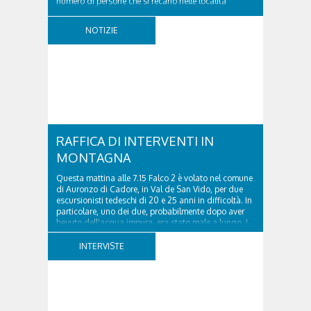
numero di persone che si recano nelle località
turistiche della provincia. Nel pomeriggio del 2
agosto 2026 la volante del Commissariato di
NOTIZIE
Cortina ha tratto in arresto un cittadino sloveno,
classe...
RAFFICA DI INTERVENTI IN
MONTAGNA
Questa mattina alle 7.15 Falco 2 è volato nel comune
di Auronzo di Cadore, in Val de San Vido, per due
escursionisti tedeschi di 20 e 25 anni in difficoltà. In
particolare, uno dei due, probabilmente dopo aver
bevuto dell'acqua impura, era stato male a lungo. I
due ragazzi, che avevano passato...
INTERVISTE