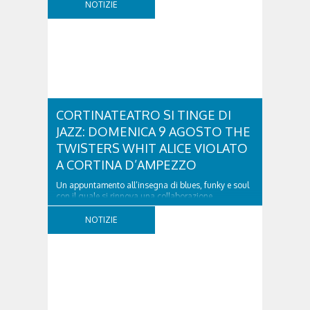
NOTIZIE
CORTINATEATRO SI TINGE DI
JAZZ: DOMENICA 9 AGOSTO THE
TWISTERS WHIT ALICE VIOLATO
A CORTINA D’AMPEZZO
Un appuntamento all’insegna di blues, funky e soul
con il quale si rinnova una collaborazione
collaudata, quella con il Dolomiti Blues&Soul
Festival. Domenica 9 agosto alle 18.00 in piazza
NOTIZIE
Dibona andrà in scena uno show carico di groove,
con una collaudatissima sessione ritmica e...