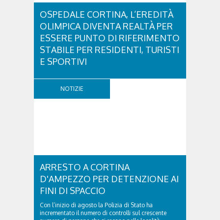
OSPEDALE CORTINA, L’EREDITÀ
OLIMPICA DIVENTA REALTÀ PER
ESSERE PUNTO DI RIFERIMENTO
STABILE PER RESIDENTI, TURISTI
E SPORTIVI
L'eredità delle Olimpiadi e Paralimpiadi di Milano
Cortina continua a produrre effetti concreti sul
NOTIZIE
territorio dolomitico. Ospedale Cortina -
struttura parte di GVM Care & Research che durante i
Giochi ha prestato assistenza sanitaria ad atleti,
delegazioni e pubblico, sta per entrare in una...
ARRESTO A CORTINA
D'AMPEZZO PER DETENZIONE AI
FINI DI SPACCIO
Con l’inizio di agosto la Polizia di Stato ha
incrementato il numero di controlli sul crescente