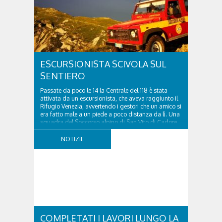
ESCURSIONISTA SCIVOLA SUL
SENTIERO
Passate da poco le 14 la Centrale del 118 è stata
attivata da un escursionista, che aveva raggiunto il
Rifugio Venezia, avvertendo i gestori che un amico si
era fatto male a un piede a poco distanza da lì. Una
squadra del Soccorso alpino di San Vito di Cadore
ha quindi raggiunto l'infortunato...
NOTIZIE
COMPLETATI I LAVORI LUNGO LA