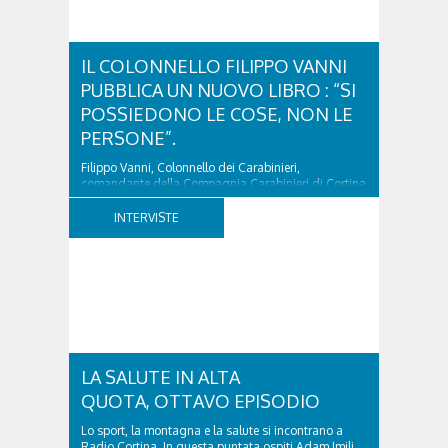
IL COLONNELLO FILIPPO VANNI
PUBBLICA UN NUOVO LIBRO : “SI
POSSIEDONO LE COSE, NON LE
PERSONE”.
Filippo Vanni, Colonnello dei Carabinieri,
comandante della Compagnia Carabinieri di Cortina
d’Ampezzo sino al 2010, esperto di legislazione
nazionale ed europea, è l’ideatore del progetto di
INTERVISTE
tutela “Una stanza tutta per sé”, modello diffuso in
Italia e Francia. Giurista e autore, svolge...
LA SALUTE IN ALTA
QUOTA, OTTAVO EPISODIO
Lo sport, la montagna e la salute si incontrano a
Radio Cortina. In questa puntata ospiti Adam Jmili