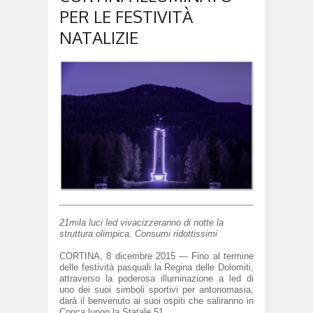
PER LE FESTIVITÀ
NATALIZIE
21mila luci led vivacizzeranno di notte la
struttura olimpica. Consumi ridottissimi
CORTINA, 8 dicembre 2015 — Fino al termine
delle festivit
à
pasquali la Regina delle Dolomiti,
attraverso la poderosa illuminazione a led di
uno dei suoi simboli sportivi per antonomasia,
darà il benvenuto ai suoi ospiti che saliranno in
Conca lungo la Statale 51.