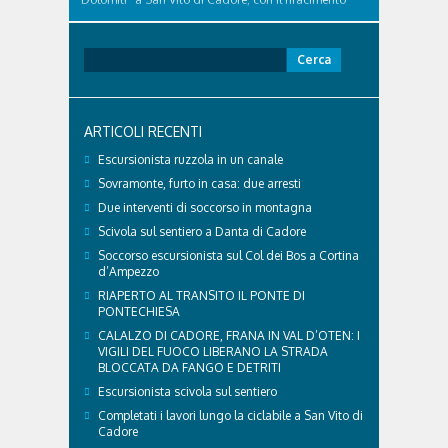
della nuova pavimentazione in asfalto, il ripristino
della segnaletica orizzontale e l'installazione di
appositi dissuasori in corrispondenza...
Ricerca
per:
ARTICOLI RECENTI
Escursionista ruzzola in un canale
Sovramonte, furto in casa: due arresti
Due interventi di soccorso in montagna
Scivola sul sentiero a Danta di Cadore
Soccorso escursionista sul Col dei Bos a Cortina
d’Ampezzo
RIAPERTO AL TRANSITO IL PONTE DI
PONTECHIESA
CALALZO DI CADORE, FRANA IN VAL D’OTEN: I
VIGILI DEL FUOCO LIBERANO LA STRADA
BLOCCATA DA FANGO E DETRITI
Escursionista scivola sul sentiero
Completati i lavori lungo la ciclabile a San Vito di
Cadore