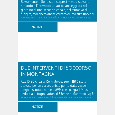
Sovramonte – Sono stati sorpresi mentre stavano
rubando all’interno di un’auto parcheggiata nel
giardino di una seconda casa e, nel tentativo di
fuggire, avrebbero anche cercato di investire uno dei
proprietari. La fuga è però durata poco: grazie alla
tempestiva chiamata al 112 e all’intervento...
NOTIZIE
DUE INTERVENTI DI SOCCORSO
IN MONTAGNA
Alle 10.20 circa la Centrale del Suem 118 è stata
attivata per un escursionista punto dalle vespe
lungo il sentiero numero 699, che collega il Passo
Fedaia al Rifugio Padon. Il 33enne di Santorso (VI) è
stato raggiunto con il fuoristrada da una squadra
del Soccorso alpino della Val Pettorina...
NOTIZIE