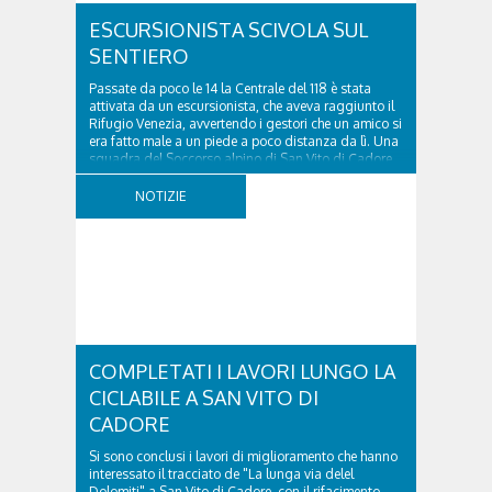
ESCURSIONISTA SCIVOLA SUL
SENTIERO
Passate da poco le 14 la Centrale del 118 è stata
attivata da un escursionista, che aveva raggiunto il
Rifugio Venezia, avvertendo i gestori che un amico si
era fatto male a un piede a poco distanza da lì. Una
squadra del Soccorso alpino di San Vito di Cadore
ha quindi raggiunto l'infortunato...
NOTIZIE
COMPLETATI I LAVORI LUNGO LA
CICLABILE A SAN VITO DI
CADORE
Si sono conclusi i lavori di miglioramento che hanno
interessato il tracciato de "La lunga via delel
Dolomiti" a San Vito di Cadore, con il rifacimento