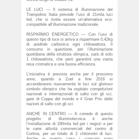
LE LUCI — Il sistema di illuminazione del
Trampolino Italia prevede l’uso di 21mila luci
led, che si rivela essere
un
’
alternativa eco
-
compatibile all’illuminazione tradizionale.
RISPARMIO ENERGETICO — Con l’uso di
questo tipo di luce si arriva a risparmiare 0,42kg
di anidride carbonica ogni chilowattora. Il
consumo in questione, per l’illuminazione
quotidiana della struttura olimpica, sarà di solo
1 chilowattora, che però garantirà una vasta
resa cromatica e una buona efficienza.
L’iniziativa è prevista anche per il prossimo
anno, quando a Zuel a fine 2016 si
accenderanno nuovamente le luci sul glorioso
simbolo olimpico che ha ospitato competizioni
nazionali e internazionali di salto con gli sci,
gare di Coppa del mondo e il Gran Prix delle
nazioni di salto con gli sci.
ANCHE IN CENTRO — A corredo di questo
progetto di illuminotecnica è anche
l’installazione di 180mila led per i negozi e per
le varie attività commerciali del centro di
Cortina, per un totale di 2 chilometri di luci.
Anche in questo caso i consumi sono