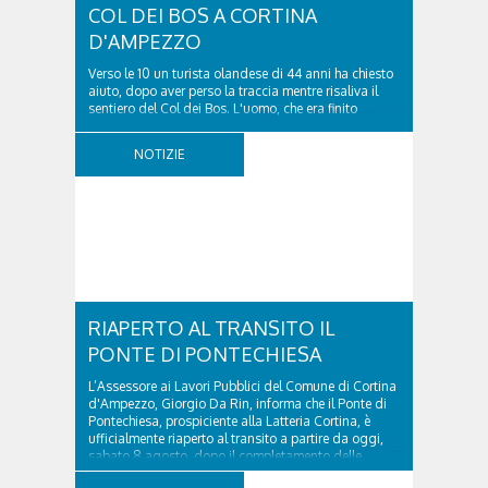
COL DEI BOS A CORTINA
D'AMPEZZO
Verso le 10 un turista olandese di 44 anni ha chiesto
aiuto, dopo aver perso la traccia mentre risaliva il
sentiero del Col dei Bos. L'uomo, che era finito
incrodato sulla parete, sotto la verticale allo storico
ospedale militare, tra la Ferrata truppe alpine e le
NOTIZIE
Torri del Falzarego, era...
RIAPERTO AL TRANSITO IL
PONTE DI PONTECHIESA
L’Assessore ai Lavori Pubblici del Comune di Cortina
d'Ampezzo, Giorgio Da Rin, informa che il Ponte di
Pontechiesa, prospiciente alla Latteria Cortina, è
ufficialmente riaperto al transito a partire da oggi,
sabato 8 agosto, dopo il completamento delle
verifiche e il positivo collaudo...