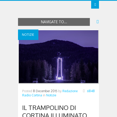
NAVIGATE TO...
NOTIZIE
Posted
8 December 2015
by
Redazione
6848
Radio Cortina
in
Notizie
IL TRAMPOLINO DI
CORTINA ILLUMINATO