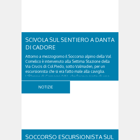
SCIVOLA SUL SENTIERO A DANTA
DI CADORE
Attorno a mezzogiorno il Soccorso alpino della Val
Comelico è intervenuto alla Settima Stazione della
Via Crucis di Col Piedo, sotto Valmaden, per un
escursionista che si era fatto male alla caviglia.
L'81enne di Carnago (VA), che faceva parte di una
comitiva e aveva riportato un trauma...
NOTIZIE
SOCCORSO ESCURSIONISTA SUL