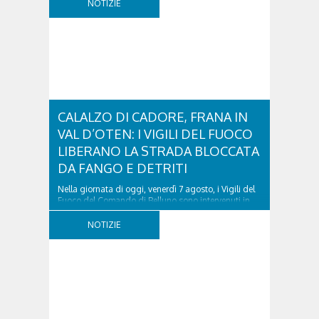
NOTIZIE
CALALZO DI CADORE, FRANA IN
VAL D’OTEN: I VIGILI DEL FUOCO
LIBERANO LA STRADA BLOCCATA
DA FANGO E DETRITI
Nella giornata di oggi, venerdì 7 agosto, i Vigili del
Fuoco del Comando di Belluno sono intervenuti in
località Diassa, in Val d’Oten, nel comune di Calalzo
di Cadore, per liberare una strada rimasta bloccata
NOTIZIE
a seguito di una frana verificatasi intorno alle ore
18:00 di ieri. Le ruspe dei GOS...