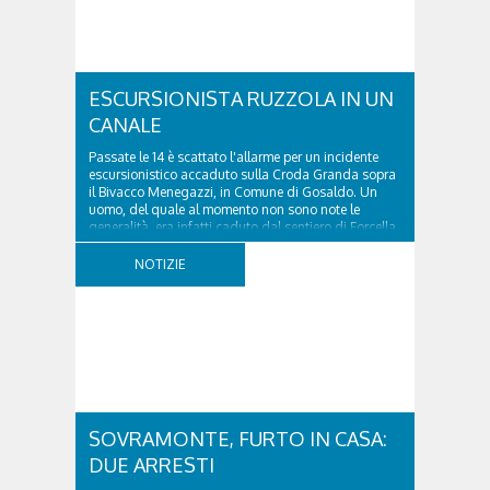
ESCURSIONISTA RUZZOLA IN UN
CANALE
Passate le 14 è scattato l'allarme per un incidente
escursionistico accaduto sulla Croda Granda sopra
il Bivacco Menegazzi, in Comune di Gosaldo. Un
uomo, del quale al momento non sono note le
generalità, era infatti caduto dal sentiero di Forcella
delle Mughe, ruzzolando per una quindicina...
NOTIZIE
SOVRAMONTE, FURTO IN CASA:
DUE ARRESTI