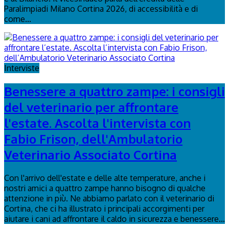
Paralimpiadi Milano Cortina 2026, di accessibilità e di
come...
Interviste
Benessere a quattro zampe: i consigli
del veterinario per affrontare
l'estate. Ascolta l'intervista con
Fabio Frison, dell'Ambulatorio
Veterinario Associato Cortina
Con l'arrivo dell'estate e delle alte temperature, anche i
nostri amici a quattro zampe hanno bisogno di qualche
attenzione in più. Ne abbiamo parlato con il veterinario di
Cortina, che ci ha illustrato i principali accorgimenti per
aiutare i cani ad affrontare il caldo in sicurezza e benessere...