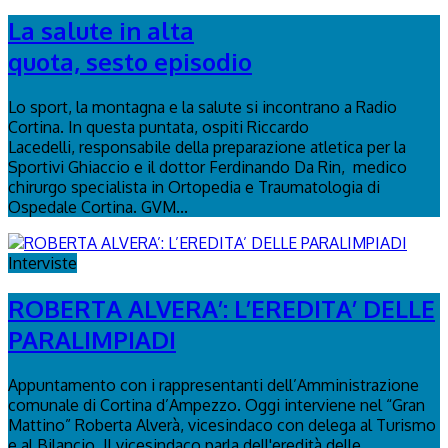
La salute in alta
quota, sesto episodio
Lo sport, la montagna e la salute si incontrano a Radio
Cortina. In questa puntata, ospiti Riccardo
Lacedelli, responsabile della preparazione atletica per la
Sportivi Ghiaccio e il dottor Ferdinando Da Rin, medico
chirurgo specialista in Ortopedia e Traumatologia di
Ospedale Cortina. GVM...
Interviste
ROBERTA ALVERA’: L’EREDITA’ DELLE
PARALIMPIADI
Appuntamento con i rappresentanti dell’Amministrazione
comunale di Cortina d’Ampezzo. Oggi interviene nel “Gran
Mattino” Roberta Alverà, vicesindaco con delega al Turismo
e al Bilancio. Il vicesindaco parla dell'eredità delle