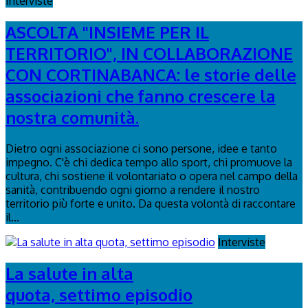
Interviste
ASCOLTA "INSIEME PER IL
TERRITORIO", IN COLLABORAZIONE
CON CORTINABANCA: le storie delle
associazioni che fanno crescere la
nostra comunità.
Dietro ogni associazione ci sono persone, idee e tanto
impegno. C'è chi dedica tempo allo sport, chi promuove la
cultura, chi sostiene il volontariato o opera nel campo della
sanità, contribuendo ogni giorno a rendere il nostro
territorio più forte e unito. Da questa volontà di raccontare
il...
Interviste
La salute in alta
quota, settimo episodio