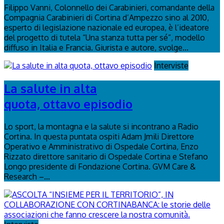
Filippo Vanni, Colonnello dei Carabinieri, comandante della
Compagnia Carabinieri di Cortina d’Ampezzo sino al 2010,
esperto di legislazione nazionale ed europea, è l’ideatore
del progetto di tutela “Una stanza tutta per sé”, modello
diffuso in Italia e Francia. Giurista e autore, svolge...
Interviste
La salute in alta
quota, ottavo episodio
Lo sport, la montagna e la salute si incontrano a Radio
Cortina. In questa puntata ospiti Adam Jmili Direttore
Operativo e Amministrativo di Ospedale Cortina, Enzo
Rizzato direttore sanitario di Ospedale Cortina e Stefano
Longo presidente di Fondazione Cortina. GVM Care &
Research –...