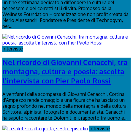
un fine settimana dedicato a diffondere la cultura del
benessere e dei corretti stili di vita. Promosso dalla
Wellness Foundation – organizzazione non profit creata da
Nerio Alessandri, Fondatore e Presidente di Technogym,
per...
Interviste
Nel ricordo di Giovanni Cenacchi, tra
montagna, cultura e poesia: ascolta
l'intervista con Pier Paolo Rossi
A vent'anni dalla scomparsa di Giovanni Cenacchi, Cortina
d'Ampezzo rende omaggio a una figura che ha lasciato un
segno profondo nel mondo della montagna e della cultura.
Scrittore, alpinista, fotografo e documentarista, Cenacchi
ha saputo raccontare le Dolomiti e il rapporto tra uomo e...
Interviste