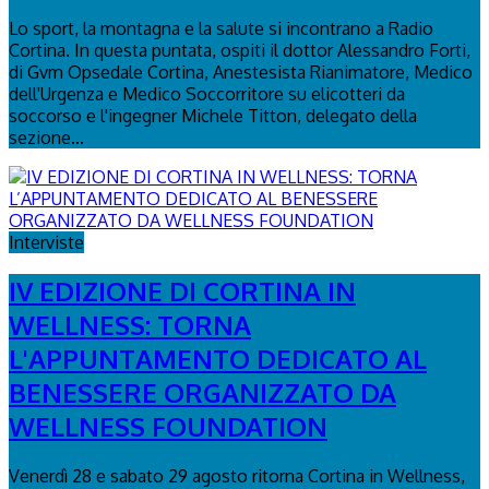
Lo sport, la montagna e la salute si incontrano a Radio
Cortina. In questa puntata, ospiti il dottor Alessandro Forti,
di Gvm Opsedale Cortina, Anestesista Rianimatore, Medico
dell'Urgenza e Medico Soccorritore su elicotteri da
soccorso e l'ingegner Michele Titton, delegato della
sezione...
Interviste
IV EDIZIONE DI CORTINA IN
WELLNESS: TORNA
L'APPUNTAMENTO DEDICATO AL
BENESSERE ORGANIZZATO DA
WELLNESS FOUNDATION
Venerdì 28 e sabato 29 agosto ritorna Cortina in Wellness,