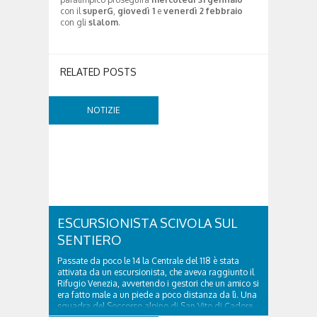
con il
superG
,
giovedì 1
e
venerdì 2 febbraio
con gli
slalom
.
RELATED POSTS
NOTIZIE
ESCURSIONISTA SCIVOLA SUL
SENTIERO
Passate da poco le 14 la Centrale del 118 è stata
attivata da un escursionista, che aveva raggiunto il
Rifugio Venezia, avvertendo i gestori che un amico si
era fatto male a un piede a poco distanza da lì. Una
squadra del Soccorso alpino di San Vito di Cadore