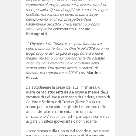
esprimermi al meglio, anche se la discesa non è la
mia specialità. Quello di oggi è sicuramente un gran
risultato, ma è anche un punto di partenza per
perfezionarmi, anche in prospettiva delle
Paralimpiadi del 2026, che si terranno proprio
sull’Olympia”
ha commentato
Giacomo
Bertagnolli
.
“
L’Olympia delle Tofane è una pista fantastica e
sono molto contenta che i Giochi del 2026 avranno
luogo proprio qui. La gara di oggi poteva andare
meglio, ma sono comunque contenta del risultato
ottenuto, considerando il mio infortunio dello
scorso anno. Ora guardo avanti, al superG di
domani, ma soprattutto al 2026
” così
Martina
Vozza
.
Da sottolineare la presenza, alla finish area, di
oltre cento studenti delle scuole medie
delle
province di Belluno (Lorenzago di Cadore, Lozzo di
Cadore e Sedico) e di Treviso (Riese Pio X) che
hanno potuto incontrare gli atleti e fare loro delle
domande, oltre che cimentarsi in un prova –
simulazione Visual Impaired – per capire come vive
la gara un atleta ipovedente o non vedente.
Il programma della Coppa del Mondo di sci alpino
paralimpico proseguirà
mercoledì 31 gennaio