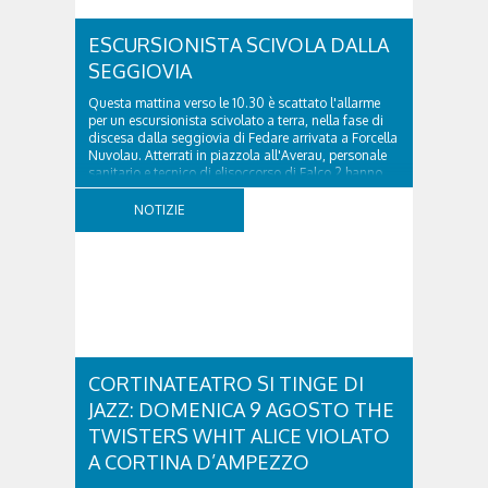
ESCURSIONISTA SCIVOLA DALLA
SEGGIOVIA
Questa mattina verso le 10.30 è scattato l'allarme
per un escursionista scivolato a terra, nella fase di
discesa dalla seggiovia di Fedare arrivata a Forcella
Nuvolau. Atterrati in piazzola all'Averau, personale
sanitario e tecnico di elisoccorso di Falco 2 hanno
raggiunto il 74enne di Teolo...
NOTIZIE
CORTINATEATRO SI TINGE DI
JAZZ: DOMENICA 9 AGOSTO THE
TWISTERS WHIT ALICE VIOLATO
A CORTINA D’AMPEZZO