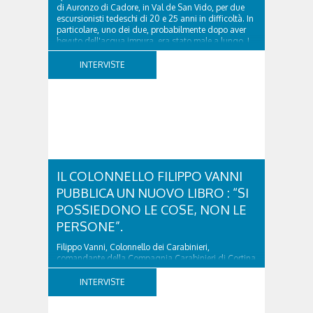
di Auronzo di Cadore, in Val de San Vido, per due
escursionisti tedeschi di 20 e 25 anni in difficoltà. In
particolare, uno dei due, probabilmente dopo aver
bevuto dell'acqua impura, era stato male a lungo. I
due ragazzi, che avevano passato...
INTERVISTE
IL COLONNELLO FILIPPO VANNI
PUBBLICA UN NUOVO LIBRO : “SI
POSSIEDONO LE COSE, NON LE
PERSONE”.
Filippo Vanni, Colonnello dei Carabinieri,
comandante della Compagnia Carabinieri di Cortina
d’Ampezzo sino al 2010, esperto di legislazione
nazionale ed europea, è l’ideatore del progetto di
INTERVISTE
tutela “Una stanza tutta per sé”, modello diffuso in
Italia e Francia. Giurista e autore, svolge...