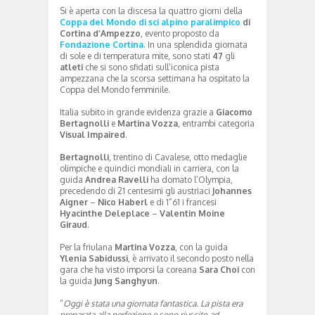
Si è aperta con la discesa la quattro giorni della
Coppa del Mondo di sci alpino paralimpico
di
Cortina d’Ampezzo
, evento proposto da
Fondazione Cortina
. In una splendida giornata
di sole e di temperatura mite, sono stati
47
gli
atleti
che si sono sfidati sull’iconica pista
ampezzana che la scorsa settimana ha ospitato la
Coppa del Mondo femminile.
Italia subito in grande evidenza grazie a
Giacomo
Bertagnolli
e
Martina Vozza
, entrambi categoria
Visual Impaired
.
Bertagnolli
, trentino di Cavalese, otto medaglie
olimpiche e quindici mondiali in carriera, con la
guida
Andrea Ravelli
ha domato l’Olympia,
precedendo di 21 centesimi gli austriaci
Johannes
Aigner
–
Nico Haberl
e di 1”61 i francesi
Hyacinthe Deleplace
–
Valentin Moine
Giraud
.
Per la friulana
Martina Vozza
, con la guida
Ylenia Sabidussi
, è arrivato il secondo posto nella
gara che ha visto imporsi la coreana
Sara Choi
con
la guida
Jung Sanghyun
.
“
Oggi è stata una giornata fantastica. La pista era
preparata alla perfezione e sono riuscito ad