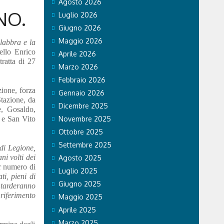
Agosto 2026
NO.
Luglio 2026
Giugno 2026
Maggio 2026
 labbra e la
ello Enrico
Aprile 2026
ratta di 27
Marzo 2026
Febbraio 2026
zione, forza
Gennaio 2026
tazione, da
Dicembre 2025
e, Gosaldo,
 e San Vito
Novembre 2025
Ottobre 2025
Settembre 2025
di Legione,
ni volti dei
Agosto 2025
or numero di
Luglio 2025
ti, pieni di
Giugno 2025
n tarderanno
riferimento
Maggio 2025
Aprile 2025
Marzo 2025