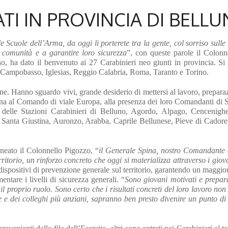
ATI IN PROVINCIA DI BELLU
e Scuole dell’Arma, da oggi li porterete tra la gente, col sorriso sulle
e comunità e a garantire loro sicurezza
”, con queste parole il Colonn
, ha dato il benvenuto ai 27 Carabinieri neo giunti in provincia. Si t
di Campobasso, Iglesias, Reggio Calabria, Roma, Taranto e Torino.
nne. Hanno sguardo vivi, grande desiderio di mettersi al lavoro, prepara
na al Comando di viale Europa, alla presenza dei loro Comandanti di S
ivi delle Stazioni Carabinieri di Belluno, Agordo, Alpago, Cencenigh
, Santa Giustina, Auronzo, Arabba, Caprile Bellunese, Pieve di Cadore
neato il Colonnello Pigozzo, “
il Generale Spina, nostro Comandante 
ritorio, un rinforzo concreto che oggi si materializza attraverso i giova
ispositivi di prevenzione generale sul territorio, garantendo un maggi
mentare i livelli di sicurezza generali. “
Sono giovani motivati e prepara
l proprio ruolo. Sono certo che i risultati concreti del loro lavoro no
 e dei colleghi più anziani, sapranno ben presto divenire un punto di 