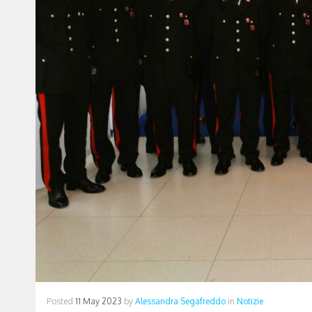
Posted
11 May 2023
by
Alessandra Segafreddo
in
Notizie