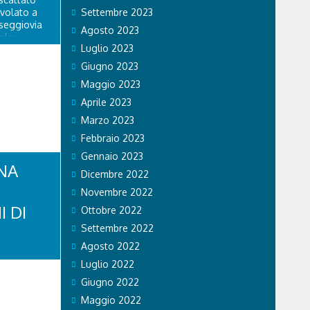
ivolato a
Settembre 2023
 seggiovia
Agosto 2023
olau.
Luglio 2023
personale
 di Falco 2
Giugno 2023
lo...
Maggio 2023
Aprile 2023
Marzo 2023
Febbraio 2023
Gennaio 2023
NA
Dicembre 2022
Novembre 2022
I DI
Ottobre 2022
Settembre 2022
Agosto 2022
di Stato ha
Luglio 2022
li sul
 si recano
Giugno 2022
vincia. Nel
Maggio 2022
a volante