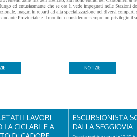
venienti dalle fila dell’Esercito, altri sono entrati nei Carabinieri al t
so lungo ed entusiasmante che se ora li vede impegnati nelle Stazioni d
nazionale, magari in reparti ad alta specializzazione nei diversi comparti d
mandante Provinciale e il monito a considerare sempre un privilegio il s
ZIE
NOTIZIE
ETATI I LAVORI
ESCURSIONISTA S
 LA CICLABILE A
DALLA SEGGIOVIA
ITO DI CADORE
Questa mattina verso le 10.30 è 