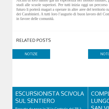
Alcuni di loro hanno già un’esperienza nel mondo militare, pro
studi alle scuole superiori. Per tutti inizia oggi un percor
futuro li porterà magari a operare in altre aree del territorio 
dei Carabinieri. A tutti loro l’augurio di buon lavoro del Co
in favore delle comunità.
RELATED POSTS
NOTIZIE
NOTI
ESCURSIONISTA SCIVOLA
COMPL
SUL SENTIERO
LUNGO
SAN V
Passate da poco le 14 la Centrale del 118 è