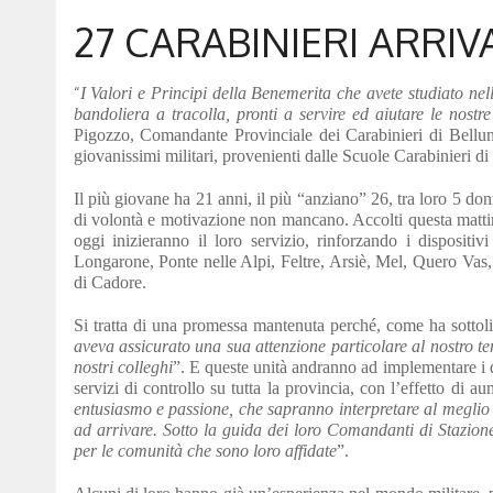
27 CARABINIERI ARRIV
“
I Valori e Principi della Benemerita che avete studiato nell
bandoliera a tracolla, pronti a servire ed aiutare le nostr
Pigozzo, Comandante Provinciale dei Carabinieri di Belluno
giovanissimi militari, provenienti dalle Scuole Carabinieri 
Il più giovane ha 21 anni, il più “anziano” 26, tra loro 5 do
di volontà e motivazione non mancano. Accolti questa matti
oggi inizieranno il loro servizio, rinforzando i disposit
Longarone, Ponte nelle Alpi, Feltre, Arsiè, Mel, Quero Vas
di Cadore.
Si tratta di una promessa mantenuta perché, come ha sottoli
aveva assicurato una sua attenzione particolare al nostro ter
nostri colleghi
”. E queste unità andranno ad implementare i d
servizi di controllo su tutta la provincia, con l’effetto di au
entusiasmo e passione, che sapranno interpretare al meglio i
ad arrivare. Sotto la guida dei loro Comandanti di Stazione
per le comunità che sono loro affidate
”.