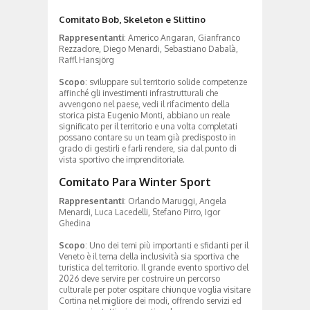
Comitato Bob, Skeleton e Slittino
Rappresentanti
: Americo Angaran, Gianfranco
Rezzadore, Diego Menardi, Sebastiano Dabalà,
Raffl Hansjörg
Scopo
: sviluppare sul territorio solide competenze
affinché gli investimenti infrastrutturali che
avvengono nel paese, vedi il rifacimento della
storica pista Eugenio Monti, abbiano un reale
significato per il territorio e una volta completati
possano contare su un team già predisposto in
grado di gestirli e farli rendere, sia dal punto di
vista sportivo che imprenditoriale.
Comitato Para Winter Sport
Rappresentanti
: Orlando Maruggi, Angela
Menardi, Luca Lacedelli, Stefano Pirro, Igor
Ghedina
Scopo
: Uno dei temi più importanti e sfidanti per il
Veneto è il tema della inclusività sia sportiva che
turistica del territorio. Il grande evento sportivo del
2026 deve servire per costruire un percorso
culturale per poter ospitare chiunque voglia visitare
Cortina nel migliore dei modi, offrendo servizi ed