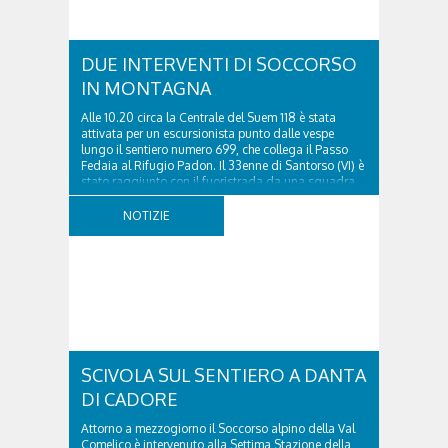
DUE INTERVENTI DI SOCCORSO
IN MONTAGNA
Alle 10.20 circa la Centrale del Suem 118 è stata
attivata per un escursionista punto dalle vespe
lungo il sentiero numero 699, che collega il Passo
Fedaia al Rifugio Padon. Il 33enne di Santorso (VI) è
stato raggiunto con il fuoristrada da una squadra
del Soccorso alpino della Val Pettorina...
NOTIZIE
SCIVOLA SUL SENTIERO A DANTA
DI CADORE
Attorno a mezzogiorno il Soccorso alpino della Val
Comelico è intervenuto alla Settima Stazione della