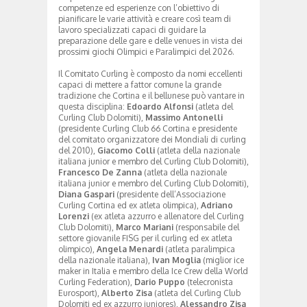
competenze ed esperienze con l’obiettivo di
pianificare le varie attività e creare così team di
lavoro specializzati capaci di guidare la
preparazione delle gare e delle venues in vista dei
prossimi giochi Olimpici e Paralimpici del 2026.
Il Comitato Curling è composto da nomi eccellenti
capaci di mettere a fattor comune la grande
tradizione che Cortina e il bellunese può vantare in
questa disciplina:
Edoardo Alfonsi
(atleta del
Curling Club Dolomiti),
Massimo Antonelli
(presidente Curling Club 66 Cortina e presidente
del comitato organizzatore dei Mondiali di curling
del 2010),
Giacomo Colli
(atleta della nazionale
italiana junior e membro del Curling Club Dolomiti),
Francesco De Zanna
(atleta della nazionale
italiana junior e membro del Curling Club Dolomiti),
Diana Gaspari
(presidente dell’Associazione
Curling Cortina ed ex atleta olimpica),
Adriano
Lorenzi
(ex atleta azzurro e allenatore del Curling
Club Dolomiti),
Marco Mariani
(responsabile del
settore giovanile FISG per il curling ed ex atleta
olimpico),
Angela Menardi
(atleta paralimpica
della nazionale italiana),
Ivan Moglia
(miglior ice
maker in Italia e membro della Ice Crew della World
Curling Federation),
Dario Puppo
(telecronista
Eurosport),
Alberto Zisa
(atleta del Curling Club
Dolomiti ed ex azzurro juniores),
Alessandro Zisa