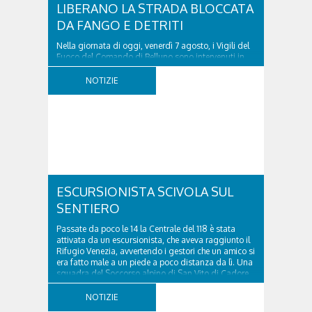
LIBERANO LA STRADA BLOCCATA
DA FANGO E DETRITI
Nella giornata di oggi, venerdì 7 agosto, i Vigili del
Fuoco del Comando di Belluno sono intervenuti in
località Diassa, in Val d’Oten, nel comune di Calalzo
di Cadore, per liberare una strada rimasta bloccata
NOTIZIE
a seguito di una frana verificatasi intorno alle ore
18:00 di ieri. Le ruspe dei GOS...
ESCURSIONISTA SCIVOLA SUL
SENTIERO
Passate da poco le 14 la Centrale del 118 è stata
attivata da un escursionista, che aveva raggiunto il
Rifugio Venezia, avvertendo i gestori che un amico si
era fatto male a un piede a poco distanza da lì. Una
squadra del Soccorso alpino di San Vito di Cadore
ha quindi raggiunto l'infortunato...
NOTIZIE