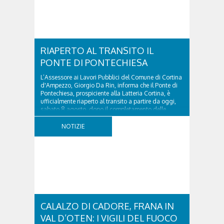
RIAPERTO AL TRANSITO IL
PONTE DI PONTECHIESA
L’Assessore ai Lavori Pubblici del Comune di Cortina
d'Ampezzo, Giorgio Da Rin, informa che il Ponte di
Pontechiesa, prospiciente alla Latteria Cortina, è
ufficialmente riaperto al transito a partire da oggi,
sabato 8 agosto, dopo il completamento delle
verifiche e il positivo collaudo...
NOTIZIE
CALALZO DI CADORE, FRANA IN
VAL D’OTEN: I VIGILI DEL FUOCO