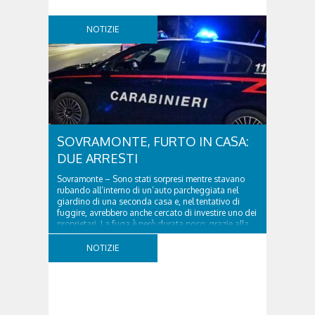
NOTIZIE
SOVRAMONTE, FURTO IN CASA:
DUE ARRESTI
Sovramonte – Sono stati sorpresi mentre stavano
rubando all’interno di un’auto parcheggiata nel
giardino di una seconda casa e, nel tentativo di
fuggire, avrebbero anche cercato di investire uno dei
proprietari. La fuga è però durata poco: grazie alla
tempestiva chiamata al 112 e all’intervento...
NOTIZIE