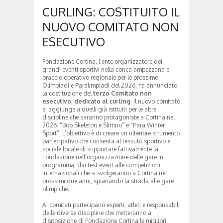
CURLING: COSTITUITO IL
NUOVO COMITATO NON
ESECUTIVO
Fondazione Cortina, l’ente organizzatore dei
grandi eventi sportivi nella conca ampezzana e
braccio operativo regionale per le prossime
Olimpiadi e Paralimpiadi del 2026, ha annunciato
la costituzione del
terzo Comitato non
esecutivo
,
dedicato al curling
. Il nuovo comitato
si aggiunge a quelli già istituiti per le altre
discipline che saranno protagoniste a Cortina nel
2026: “Bob Skeleton e Slittino” e “Para Winter
Sport”. L’obiettivo è di creare un ulteriore strumento
partecipativo che consenta al tessuto sportivo e
sociale locale di supportare fattivamente la
Fondazione nell’organizzazione delle gare in
programma, dai test event alle competizioni
internazionali che si svolgeranno a Cortina nei
prossimi due anni, spianando la strada alle gare
olimpiche.
Ai comitati partecipano esperti, atleti e responsabili
delle diverse discipline che metteranno a
disposizione di Fondazione Cortina le migliori