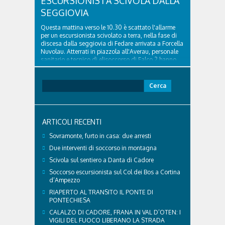
ESCURSIONISTA SCIVOLA DALLA
SEGGIOVIA
Questa mattina verso le 10.30 è scattato l'allarme
per un escursionista scivolato a terra, nella fase di
discesa dalla seggiovia di Fedare arrivata a Forcella
Nuvolau. Atterrati in piazzola all'Averau, personale
sanitario e tecnico di elisoccorso di Falco 2 hanno
raggiunto il 74enne di Teolo...
Ricerca
per:
ARTICOLI RECENTI
Sovramonte, furto in casa: due arresti
Due interventi di soccorso in montagna
Scivola sul sentiero a Danta di Cadore
Soccorso escursionista sul Col dei Bos a Cortina
d’Ampezzo
RIAPERTO AL TRANSITO IL PONTE DI
PONTECHIESA
CALALZO DI CADORE, FRANA IN VAL D’OTEN: I
VIGILI DEL FUOCO LIBERANO LA STRADA