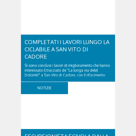
COMPLETATI I LAVORI LUNGO LA
CICLABILE A SAN VITO DI
CADORE
Si sono conclusi i lavori di miglioramento che hanno
interessato il tracciato de "La lunga via delel
Dolomiti" a San Vito di Cadore, con il rifacimento
della nuova pavimentazione in asfalto, il ripristino
della segnaletica orizzontale e l'installazione di
NOTIZIE
appositi dissuasori in corrispondenza...