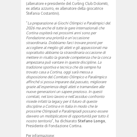
(allenatore e presidente del Curling Club Dolomiti,
ex atleta azzurro, ex allenatore della giocatrice
Stefania Costantini).
“
La preparazione ai Giochi Olimpici e Paralimpici del
2026 ma anche di tutte le gare internazionali che
Cortina ospiterà nei prossimi anni sono per
Fondazione una priorità e un’occasione
straordinaria. Dobbiamo farci trovare pronti per
accogliere al meglio gli atleti e gli appassionati ma
soprattutto abbiamo la straordinaria occasione di
mettere in risalto la grande competenza che la conca
ampezzana può vantare in queste discipline. La
tradizione sportiva e tecnica che da sempre ha
trovato casa a Cortina, oggi sarà messa a
disposizione del Comitato Olimpico e Paralimpico
affinché si possa imparare dal passato, migliorare
grazie all’esperienza degli atleti e tramandare alle
nuove generazioni un sapere prezioso. In questi
comitati, nel loro lavoro e nell’assiduo confronto
risiede infatti la legacy per il futuro di queste
discipline a Cortina e in Italia in modo che le
prossime Olimpiadi e Paralimpiadi possano essere
davvero un moltiplicatore di opportunità per tutto il
nostro territorio
”, ha dichiarato
Stefano Longo
,
Presidente di Fondazione Cortina.
Per informazione: