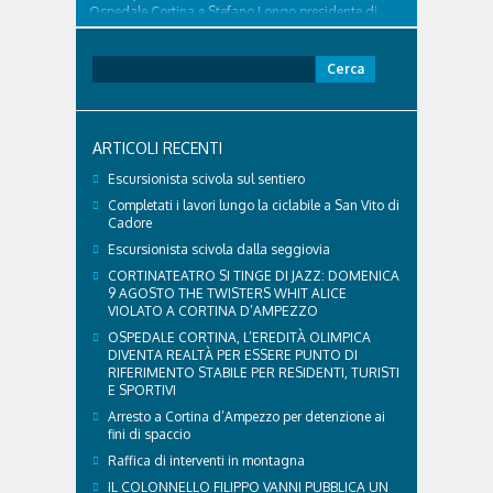
Ospedale Cortina e Stefano Longo presidente di
Fondazione Cortina. GVM Care & Research –...
Ricerca
per:
ARTICOLI RECENTI
Escursionista scivola sul sentiero
Completati i lavori lungo la ciclabile a San Vito di
Cadore
Escursionista scivola dalla seggiovia
CORTINATEATRO SI TINGE DI JAZZ: DOMENICA
9 AGOSTO THE TWISTERS WHIT ALICE
VIOLATO A CORTINA D’AMPEZZO
OSPEDALE CORTINA, L’EREDITÀ OLIMPICA
DIVENTA REALTÀ PER ESSERE PUNTO DI
RIFERIMENTO STABILE PER RESIDENTI, TURISTI
E SPORTIVI
Arresto a Cortina d’Ampezzo per detenzione ai
fini di spaccio
Raffica di interventi in montagna
IL COLONNELLO FILIPPO VANNI PUBBLICA UN