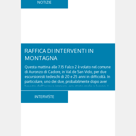
NOTIZIE
Cortina ha tratto in arresto un cittadino sloveno,
classe...
RAFFICA DI INTERVENTI IN
MONTAGNA
Questa mattina alle 7.15 Falco 2 è volato nel comune
di Auronzo di Cadore, in Val de San Vido, per due
escursionisti tedeschi di 20 e 25 anni in difficoltà. In
particolare, uno dei due, probabilmente dopo aver
bevuto dell'acqua impura, era stato male a lungo. I
due ragazzi, che avevano passato...
INTERVISTE