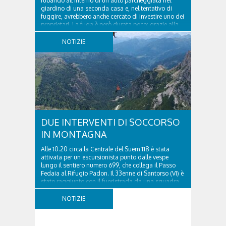
rubando all’interno di un’auto parcheggiata nel
giardino di una seconda casa e, nel tentativo di
fuggire, avrebbero anche cercato di investire uno dei
proprietari. La fuga è però durata poco: grazie alla
tempestiva chiamata al 112 e all’intervento...
NOTIZIE
DUE INTERVENTI DI SOCCORSO
IN MONTAGNA
Alle 10.20 circa la Centrale del Suem 118 è stata
attivata per un escursionista punto dalle vespe
lungo il sentiero numero 699, che collega il Passo
Fedaia al Rifugio Padon. Il 33enne di Santorso (VI) è
stato raggiunto con il fuoristrada da una squadra
del Soccorso alpino della Val Pettorina...
NOTIZIE