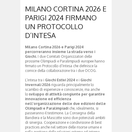
MILANO CORTINA 2026 E
PARIGI 2024 FIRMANO
UN PROTOCOLLO
D’INTESA
Milano Cortina 2026 e Parigi 2024
percorreranno insieme la strada verso i
Giochi.
I due Comitati Organizzatori delle
prossime Olimpiadi e Paralimpiadi europee hanno
firmato un Protocollo d’Intesa che definisce la
cornice della collaborazione tra i due OCOG.
L’intesa tra i
Giochi Estivi 2024
e i
Giochi
Invernali 2026
riguarda principalmente lo
scambio di esperienze e conoscenze, ma anche
lo
sviluppo di attività congiunte per garantire
innovazione ed efficienza
nell’organizzazione delle due edizioni delle
Olimpiadi e Paralimpiadi
che, idealmente, si
passeranno il testimone. La Consegna della
Bandiera e la Mascotte sono due potenziali ambiti
di sinergia. Cooperazione e condivisione di best
practices anche nel settore delle risorse umane e
nella gestione delle relazioni esterne ed interne.