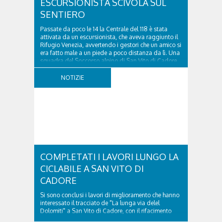
ESCURSIONISTA SCIVOLA SUL
SENTIERO
Passate da poco le 14 la Centrale del 118 è stata
attivata da un escursionista, che aveva raggiunto il
Rifugio Venezia, avvertendo i gestori che un amico si
era fatto male a un piede a poco distanza da lì. Una
squadra del Soccorso alpino di San Vito di Cadore
ha quindi raggiunto l'infortunato...
NOTIZIE
COMPLETATI I LAVORI LUNGO LA
CICLABILE A SAN VITO DI
CADORE
Si sono conclusi i lavori di miglioramento che hanno
interessato il tracciato de "La lunga via delel
Dolomiti" a San Vito di Cadore, con il rifacimento
della nuova pavimentazione in asfalto, il ripristino