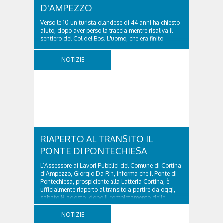
D'AMPEZZO
Verso le 10 un turista olandese di 44 anni ha chiesto
aiuto, dopo aver perso la traccia mentre risaliva il
sentiero del Col dei Bos. L'uomo, che era finito
incrodato sulla parete, sotto la verticale allo storico
ospedale militare, tra la Ferrata truppe alpine e le
NOTIZIE
Torri del Falzarego, era...
RIAPERTO AL TRANSITO IL
PONTE DI PONTECHIESA
L’Assessore ai Lavori Pubblici del Comune di Cortina
d'Ampezzo, Giorgio Da Rin, informa che il Ponte di
Pontechiesa, prospiciente alla Latteria Cortina, è
ufficialmente riaperto al transito a partire da oggi,
sabato 8 agosto, dopo il completamento delle
verifiche e il positivo collaudo...
NOTIZIE