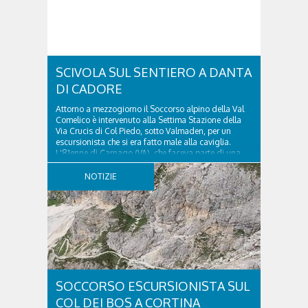
SCIVOLA SUL SENTIERO A DANTA
DI CADORE
Attorno a mezzogiorno il Soccorso alpino della Val
Comelico è intervenuto alla Settima Stazione della
Via Crucis di Col Piedo, sotto Valmaden, per un
escursionista che si era fatto male alla caviglia.
L'81enne di Carnago (VA), che faceva parte di una
comitiva e aveva riportato un trauma...
NOTIZIE
SOCCORSO ESCURSIONISTA SUL
COL DEI BOS A CORTINA