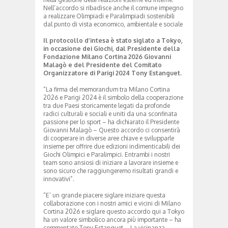
Nell’accordo si ribadisce anche il comune impegno
a realizzare Olimpiadi e Paralimpiadi sostenibili
dal punto di vista economico, ambientale e sociale
Il protocollo d’intesa è stato siglato a Tokyo,
in occasione dei Giochi, dal Presidente della
Fondazione Milano Cortina 2026 Giovanni
Malagò e del Presidente del Comitato
Organizzatore di Parigi 2024 Tony Estanguet.
“La firma del memorandum tra Milano Cortina
2026 e Parigi 2024 è il simbolo della cooperazione
tra due Paesi storicamente legati da profonde
radici culturali e sociali e uniti da una sconfinata
passione per lo sport – ha dichiarato il Presidente
Giovanni Malagò – Questo accordo ci consentirà
di cooperare in diverse aree chiave e svilupparle
insieme per offrire due edizioni indimenticabili dei
Giochi Olimpici e Paralimpici. Entrambi i nostri
team sono ansiosi di iniziare a lavorare insieme e
sono sicuro che raggiungeremo risultati grandi e
innovativi”.
“E’ un grande piacere siglare iniziare questa
collaborazione con i nostri amici e vicini di Milano
Cortina 2026 e siglare questo accordo qui a Tokyo
ha un valore simbolico ancora più importante – ha
commentato Tony Estanguet – La vicinanza