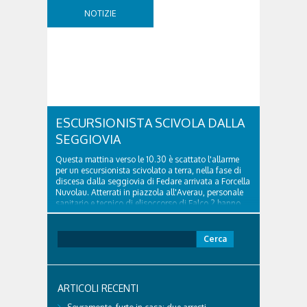
della segnaletica orizzontale e l'installazione di
NOTIZIE
appositi dissuasori in corrispondenza...
ESCURSIONISTA SCIVOLA DALLA
SEGGIOVIA
Questa mattina verso le 10.30 è scattato l'allarme
per un escursionista scivolato a terra, nella fase di
discesa dalla seggiovia di Fedare arrivata a Forcella
Nuvolau. Atterrati in piazzola all'Averau, personale
sanitario e tecnico di elisoccorso di Falco 2 hanno
raggiunto il 74enne di Teolo...
Ricerca
per:
ARTICOLI RECENTI