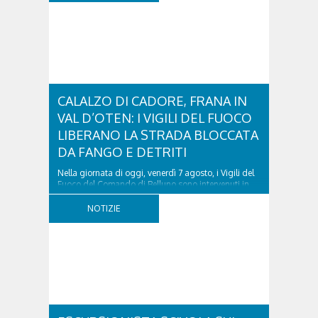
CALALZO DI CADORE, FRANA IN
VAL D’OTEN: I VIGILI DEL FUOCO
LIBERANO LA STRADA BLOCCATA
DA FANGO E DETRITI
Nella giornata di oggi, venerdì 7 agosto, i Vigili del
Fuoco del Comando di Belluno sono intervenuti in
località Diassa, in Val d’Oten, nel comune di Calalzo
di Cadore, per liberare una strada rimasta bloccata
NOTIZIE
a seguito di una frana verificatasi intorno alle ore
18:00 di ieri. Le ruspe dei GOS...