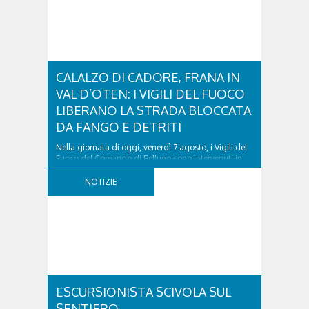
CALALZO DI CADORE, FRANA IN
VAL D’OTEN: I VIGILI DEL FUOCO
LIBERANO LA STRADA BLOCCATA
DA FANGO E DETRITI
Nella giornata di oggi, venerdì 7 agosto, i Vigili del
Fuoco del Comando di Belluno sono intervenuti in
località Diassa, in Val d’Oten, nel comune di Calalzo
di Cadore, per liberare una strada rimasta bloccata
NOTIZIE
a seguito di una frana verificatasi intorno alle ore
18:00 di ieri. Le ruspe dei GOS...
ESCURSIONISTA SCIVOLA SUL
SENTIERO