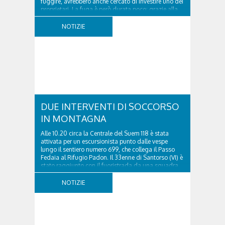
fuggire, avrebbero anche cercato di investire uno dei
proprietari. La fuga è però durata poco: grazie alla
tempestiva chiamata al 112 e all’intervento...
NOTIZIE
DUE INTERVENTI DI SOCCORSO
IN MONTAGNA
Alle 10.20 circa la Centrale del Suem 118 è stata
attivata per un escursionista punto dalle vespe
lungo il sentiero numero 699, che collega il Passo
Fedaia al Rifugio Padon. Il 33enne di Santorso (VI) è
stato raggiunto con il fuoristrada da una squadra
del Soccorso alpino della Val Pettorina...
NOTIZIE