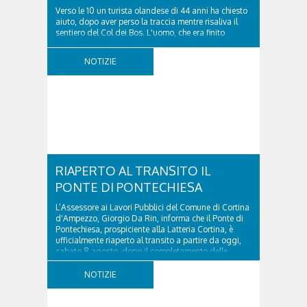
Verso le 10 un turista olandese di 44 anni ha chiesto
aiuto, dopo aver perso la traccia mentre risaliva il
sentiero del Col dei Bos. L'uomo, che era finito
incrodato sulla parete, sotto la verticale allo storico
ospedale militare, tra la Ferrata truppe alpine e le
NOTIZIE
Torri del Falzarego, era...
RIAPERTO AL TRANSITO IL
PONTE DI PONTECHIESA
L’Assessore ai Lavori Pubblici del Comune di Cortina
d'Ampezzo, Giorgio Da Rin, informa che il Ponte di
Pontechiesa, prospiciente alla Latteria Cortina, è
ufficialmente riaperto al transito a partire da oggi,
sabato 8 agosto, dopo il completamento delle
verifiche e il positivo collaudo...
NOTIZIE