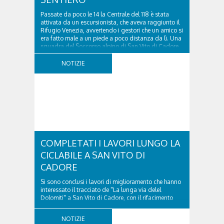
Passate da poco le 14 la Centrale del 118 è stata
attivata da un escursionista, che aveva raggiunto il
Rifugio Venezia, avvertendo i gestori che un amico si
era fatto male a un piede a poco distanza da lì. Una
squadra del Soccorso alpino di San Vito di Cadore
ha quindi raggiunto l'infortunato...
NOTIZIE
COMPLETATI I LAVORI LUNGO LA
CICLABILE A SAN VITO DI
CADORE
Si sono conclusi i lavori di miglioramento che hanno
interessato il tracciato de "La lunga via delel
Dolomiti" a San Vito di Cadore, con il rifacimento
della nuova pavimentazione in asfalto, il ripristino
della segnaletica orizzontale e l'installazione di
NOTIZIE
appositi dissuasori in corrispondenza...