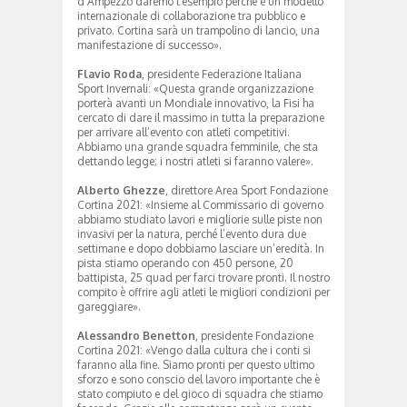
d’Ampezzo daremo l’esempio perché è un modello
internazionale di collaborazione tra pubblico e
privato. Cortina sarà un trampolino di lancio, una
manifestazione di successo».
Flavio Roda
, presidente Federazione Italiana
Sport Invernali: «Questa grande organizzazione
porterà avanti un Mondiale innovativo, la Fisi ha
cercato di dare il massimo in tutta la preparazione
per arrivare all’evento con atleti competitivi.
Abbiamo una grande squadra femminile, che sta
dettando legge; i nostri atleti si faranno valere».
Alberto Ghezze
, direttore Area Sport Fondazione
Cortina 2021: «Insieme al Commissario di governo
abbiamo studiato lavori e migliorie sulle piste non
invasivi per la natura, perché l’evento dura due
settimane e dopo dobbiamo lasciare un’eredità. In
pista stiamo operando con 450 persone, 20
battipista, 25 quad per farci trovare pronti. Il nostro
compito è offrire agli atleti le migliori condizioni per
gareggiare».
Alessandro Benetton
, presidente Fondazione
Cortina 2021: «Vengo dalla cultura che i conti si
faranno alla fine. Siamo pronti per questo ultimo
sforzo e sono conscio del lavoro importante che è
stato compiuto e del gioco di squadra che stiamo