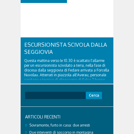
ESCURSIONISTA SCIVOLA DALLA
SEGGIOVIA
Questa mattina verso le 10.30 è scattato l'allarme
per un escursionista scivolato a terra, nella fase di
discesa dalla seggiovia di Fedare arrivata a Forcella
Nuvolau. Atterrati in piazzola all'Averau, personale
sanitario e tecnico di elisoccorso di Falco 2 hanno
raggiunto il 74enne di Teolo...
Ricerca
per:
ARTICOLI RECENTI
Sovramonte, furto in casa: due arresti
Due interventi di soccorso in montagna