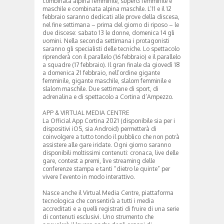
combinata alpina femminile, superG femminile e
maschile e combinata alpina maschile. L’11 e il 12
febbraio saranno dedicati alle prove della discesa,
nel fine settimana – prima del giorno di riposo – le
due discese: sabato 13 le donne, domenica 14 gli
uomini. Nella seconda settimana i protagonisti
saranno gli specialisti delle tecniche. Lo spettacolo
riprenderà con il parallelo (16 febbraio) e il parallelo
a squadre (17 febbraio). Il gran finale da giovedì 18
a domenica 21 febbraio, nell’ordine gigante
femminile, gigante maschile, slalom femminile e
slalom maschile. Due settimane di sport, di
adrenalina e di spettacolo a Cortina d’Ampezzo.
APP & VIRTUAL MEDIA CENTRE
La Official App Cortina 2021 (disponibile sia per i
dispositivi iOS, sia Android) permetterà di
coinvolgere a tutto tondo il pubblico che non potrà
assistere alle gare iridate. Ogni giorno saranno
disponibili moltissimi contenuti: cronaca, live delle
gare, contest a premi, live streaming delle
conferenze stampa e tanti “dietro le quinte” per
vivere l’evento in modo interattivo.
Nasce anche il Virtual Media Centre, piattaforma
tecnologica che consentirà a tutti i media
accreditati e a quelli registrati di fruire di una serie
di contenuti esclusivi. Uno strumento che