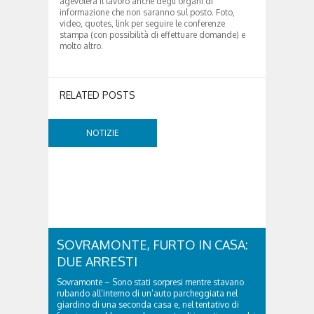
agevolerà il lavoro anche degli organi di
informazione che non saranno sul posto. Foto,
video, quotes, link per seguire le conferenze
stampa (con possibilità di effettuare domande) e
molto altro.
RELATED POSTS
NOTIZIE
SOVRAMONTE, FURTO IN CASA:
DUE ARRESTI
Sovramonte – Sono stati sorpresi mentre stavano
rubando all’interno di un’auto parcheggiata nel
giardino di una seconda casa e, nel tentativo di