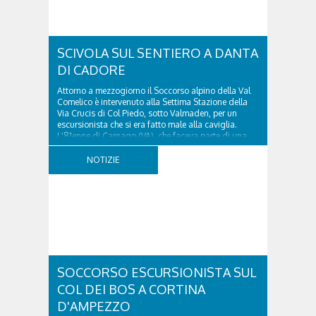
SCIVOLA SUL SENTIERO A DANTA
DI CADORE
Attorno a mezzogiorno il Soccorso alpino della Val
Comelico è intervenuto alla Settima Stazione della
Via Crucis di Col Piedo, sotto Valmaden, per un
escursionista che si era fatto male alla caviglia.
L'81enne di Carnago (VA), che faceva parte di una
comitiva e aveva riportato un trauma...
NOTIZIE
SOCCORSO ESCURSIONISTA SUL
COL DEI BOS A CORTINA
D'AMPEZZO