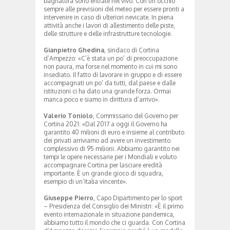
bagnatura sono entrate nel vivo. Con un occhio
sempre alle previsioni del meteo per essere pronti a
intervenire in caso di ulteriori nevicate. In piena
attività anche i lavori di allestimento delle piste,
delle strutture e delle infrastrutture tecnologie.
Gianpietro Ghedina
, sindaco di Cortina
d’Ampezzo: «C’è stata un po’ di preoccupazione
non paura, ma forse nel momento in cui mi sono
insediato. Il fatto di lavorare in gruppo e di essere
accompagnati un po’ da tutti, dal paese e dalle
istituzioni ci ha dato una grande forza. Ormai
manca poco e siamo in dirittura d’arrivo».
Valerio Toniolo
, Commissario del Governo per
Cortina 2021: «Dal 2017 a oggi il Governo ha
garantito 40 milioni di euro e insieme al contributo
dei privati arriviamo ad avere un investimento
complessivo di 95 milioni. Abbiamo garantito nei
tempi le opere necessarie per i Mondiali e voluto
accompagnare Cortina per lasciare eredità
importante. È un grande gioco di squadra,
esempio di un’Italia vincente».
Giuseppe Pierro
, Capo Dipartimento per lo sport
– Presidenza del Consiglio dei Ministri: «È il primo
evento internazionale in situazione pandemica,
abbiamo tutto il mondo che ci guarda. Con Cortina