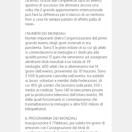
facendo. Grazie alle competenze sarà un evento
sportivo di successo che dimostra ancora una
volta che il grande appuntamento internazionale
può fare la differenza per il rilancio di un territorio.
Non a casa ho sempre parlato di effetto palla di
neve».
I NUMERI DEI MONDIALI
Numeri imponenti dietro l’organizzazione del primo
grande evento degli sport invernali in era
pandemia. Sono 5 le piste iridate (4 su cui gli atleti
si contenderanno le medaglie e 1 dedicata alle
qualificazioni) 13 gare che serviranno ad assegnare
altrettanti titoli mondiali e un totale di 39
medaglie; 600 atleti che si alterneranno nei 14
giorni dell’evento, provenienti da 70 Nazioni. Sono
3.500 le persone coinvolte nell’evento, tra addetti
ai lavori, volontari e membri delle Federazioni, di
cui 450 gli uomini che lavorano sulle piste, 550 i
media accreditati. Sono 140 le telecamere posate
per la produzione televisiva dell’intero evento, 90
delle quali funzionanti in contemporanea che
trasmetteranno le immagini a oltre 500 milioni di
telespettatori.
IL PROGRAMMA DEI MONDIALI
Inaugurazione il 7 febbraio, poi subito tre giorni di
emozioni con l’assegnazione dei titoli di