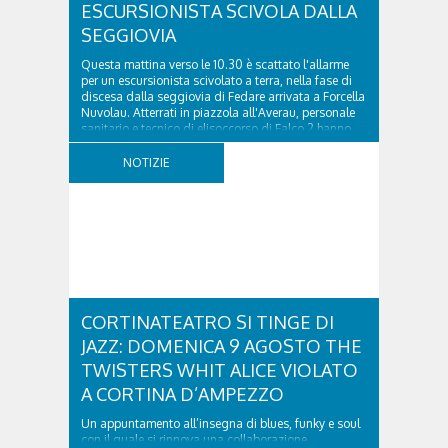
ESCURSIONISTA SCIVOLA DALLA
SEGGIOVIA
Questa mattina verso le 10.30 è scattato l'allarme
per un escursionista scivolato a terra, nella fase di
discesa dalla seggiovia di Fedare arrivata a Forcella
Nuvolau. Atterrati in piazzola all'Averau, personale
sanitario e tecnico di elisoccorso di Falco 2 hanno
raggiunto il 74enne di Teolo...
NOTIZIE
CORTINATEATRO SI TINGE DI
JAZZ: DOMENICA 9 AGOSTO THE
TWISTERS WHIT ALICE VIOLATO
A CORTINA D’AMPEZZO
Un appuntamento all’insegna di blues, funky e soul
con il quale si rinnova una collaborazione