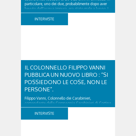
particolare, uno dei due, probabilmente dopo aver
bevuto dell'acqua impura, era stato male a lungo. I
due ragazzi, che avevano passato...
INTERVISTE
IL COLONNELLO FILIPPO VANNI
PUBBLICA UN NUOVO LIBRO : “SI
POSSIEDONO LE COSE, NON LE
PERSONE”.
Filippo Vanni, Colonnello dei Carabinieri,
comandante della Compagnia Carabinieri di Cortina
d’Ampezzo sino al 2010, esperto di legislazione
nazionale ed europea, è l’ideatore del progetto di
INTERVISTE
tutela “Una stanza tutta per sé”, modello diffuso in
Italia e Francia. Giurista e autore, svolge...