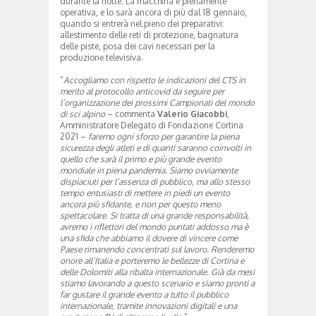
durante la notte. La macchina è pienamente
operativa, e lo sarà ancora di più dal 18 gennaio,
quando si entrerà nel pieno dei preparativi:
allestimento delle reti di protezione, bagnatura
delle piste, posa dei cavi necessari per la
produzione televisiva.
“
Accogliamo con rispetto le indicazioni del CTS in
merito al protocollo anticovid da seguire per
l’organizzazione dei prossimi Campionati del mondo
di sci alpino
– commenta
Valerio Giacobbi
,
Amministratore Delegato di Fondazione Cortina
2021 –
faremo ogni sforzo per garantire la piena
sicurezza degli atleti e di quanti saranno coinvolti in
quello che sarà il primo e più grande evento
mondiale in piena pandemia. Siamo ovviamente
dispiaciuti per l’assenza di pubblico, ma allo stesso
tempo entusiasti di mettere in piedi un evento
ancora più sfidante, e non per questo meno
spettacolare. Si tratta di una grande responsabilità,
avremo i riflettori del mondo puntati addosso ma è
una sfida che abbiamo il dovere di vincere come
Paese rimanendo concentrati sul lavoro. Renderemo
onore all’Italia e porteremo le bellezze di Cortina e
delle Dolomiti alla ribalta internazionale. Già da mesi
stiamo lavorando a questo scenario e siamo pronti a
far gustare il grande evento a tutto il pubblico
internazionale, tramite innovazioni digitali e una