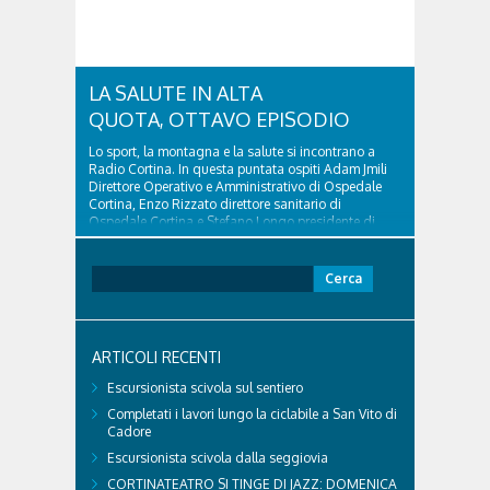
LA SALUTE IN ALTA
QUOTA, OTTAVO EPISODIO
Lo sport, la montagna e la salute si incontrano a
Radio Cortina. In questa puntata ospiti Adam Jmili
Direttore Operativo e Amministrativo di Ospedale
Cortina, Enzo Rizzato direttore sanitario di
Ospedale Cortina e Stefano Longo presidente di
Fondazione Cortina. GVM Care & Research –...
Ricerca
per:
ARTICOLI RECENTI
Escursionista scivola sul sentiero
Completati i lavori lungo la ciclabile a San Vito di
Cadore
Escursionista scivola dalla seggiovia
CORTINATEATRO SI TINGE DI JAZZ: DOMENICA