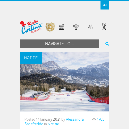
NAVIGATE TO...
NOTIZIE
Posted
14 January 2021
by
Alessandra
1705
Segafreddo
in
Notizie