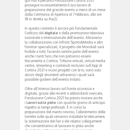
già noti e pertanto Fondazione Cortina 2021
prosegue incessantemente il suo lavoro di
preparazione del grande evento a meno di un mese
dalla Cerimonia di Apertura (il 7 febbraio, alle ore
18 in diretta su Rai2).
In questo contesto è ancora più fondamentale
l’utilizzo del
digitale
e della promozione televisiva
nazionale e internazionale dell’evento. Attraverso
la collaborazione con Infront Sports&Media e altri
fornitori specializzati, il progetto dei Mondiali sarà
fruibile a tutti, facendo sentire parte dell’evento
anche i tanti fans che non potranno essere
fisicamente a Cortina. Tribune virtuali, virtual media
centre, streaming e contenuti esclusivi sull’App di
Cortina 2021 e nuovi progetti con le tv, sono solo
alcuni degli strumenti attraverso i quali sarà
possibile godere dell’evento iridato.
Oltre all’intenso lavoro sul fronte sicurezza e
digitale, grazie alle recenti e abbondanti nevicate,
Fondazione Cortina 2021 ha potuto iniziare anche
i
lavori sulle piste
con qualche giorno di anticipo
rispetto ai tempi prefissati. È in corso la
preparazione del manto nevoso, l’allestimento delle
torrette sulle quali verranno installate le telecamere,
la sistemazione dei fari e dei relativi collegamenti
che consentiranno di lavorare in pista anche