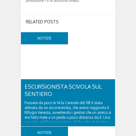
produzione TV di altissimo livello.
”
RELATED POSTS
NOTIZIE
ESCURSIONISTA SCIVOLA SUL
SENTIERO
Passate da poco le 14 la Centrale del 118 è stata
attivata da un escursionista, che aveva raggiunto il
Rifugio Venezia, avvertendo i gestori che un amico si
era fatto male a un piede a poco distanza da lì. Una
squadra del Soccorso alpino di San Vito di Cadore
ha quindi raggiunto l'infortunato...
NOTIZIE