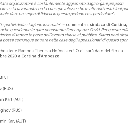
 comitato organizzatore è costantemente aggiornato dagli organi preposti
ale e sta lavorando con la consapevolezza che le ulteriori restrizioni p
uole dare un segno di fiducia in questo periodo così particolare
”.
 sportivi della stagione invernale
” – commenta il
sindaco di Cortina,
 anche quest’anno le gare nonostante l’emergenza Covid. Per questa edi
eciso di tenere le porte dell’evento chiuse al pubblico. Siamo però sicur
tina possa comunque entrare nelle case degli appassionati di questo spor
chnaller e Ramona Theresia Hofmeister? O gli sarà dato del filo da
embre 2020 a Cortina d’Ampezzo
.
MINI
v (RUS)
min Karl (AUT)
Loginov (RUS)
min Karl (AUT)