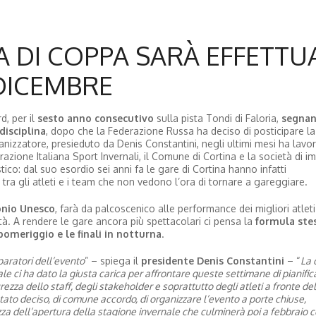
 DI COPPA SARÀ EFFETTU
 DICEMBRE
, per il
sesto anno consecutivo
sulla pista Tondi di Faloria,
segnan
disciplina
, dopo che la Federazione Russa ha deciso di posticipare la
izzatore, presieduto da Denis Constantini, negli ultimi mesi ha lavor
azione Italiana Sport Invernali, il Comune di Cortina e la società di im
o: dal suo esordio sei anni fa le gare di Cortina hanno infatti
 tra gli atleti e i team che non vedono l’ora di tornare a gareggiare.
onio Unesco
, farà da palcoscenico alle performance dei migliori atleti
lità. A rendere le gare ancora più spettacolari ci pensa la
formula ste
pomeriggio e le finali in notturna
.
aratori dell’evento
” – spiega il
presidente Denis Constantini
– “
La 
le ci ha dato la giusta carica per affrontare queste settimane di pianific
urezza dello staff, degli stakeholder e soprattutto degli atleti a fronte del
ato deciso, di comune accordo, di organizzare l’evento a porte chiuse,
za dell’apertura della stagione invernale che culminerà poi a febbraio c