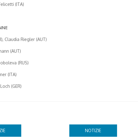
licetti (ITA)
NNE
), Claudia Riegler (AUT)
fmann (AUT)
 Soboleva (RUS)
ner (ITA)
 Loch (GER)
ZIE
NOTIZIE