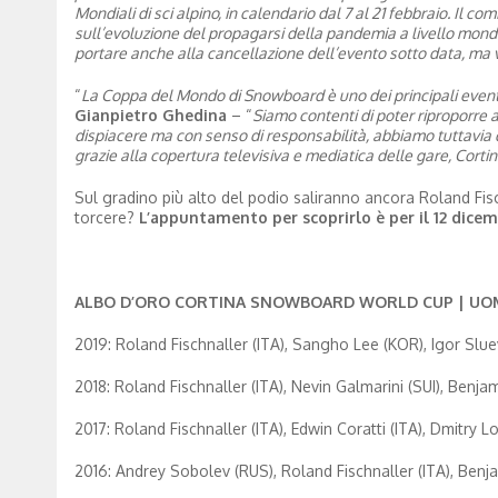
Mondiali di sci alpino, in calendario dal 7 al 21 febbraio. Il
sull’evoluzione del propagarsi della pandemia a livello mondi
portare anche alla cancellazione dell’evento sotto data, ma v
“
La Coppa del Mondo di Snowboard è uno dei principali eventi
Gianpietro Ghedina
– “
Siamo contenti di poter riproporre
dispiacere ma con senso di responsabilità, abbiamo tuttavia d
grazie alla copertura televisiva e mediatica delle gare, Cor
Sul gradino più alto del podio saliranno ancora Roland Fis
torcere?
L’appuntamento per scoprirlo è per
il 12 dic
ALBO D’ORO CORTINA SNOWBOARD WORLD CUP | UO
2019: Roland Fischnaller (ITA), Sangho Lee (KOR), Igor Slue
2018: Roland Fischnaller (ITA), Nevin Galmarini (SUI), Benja
2017: Roland Fischnaller (ITA), Edwin Coratti (ITA), Dmitry 
2016: Andrey Sobolev (RUS), Roland Fischnaller (ITA), Benja