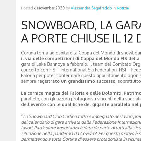
Posted
6 November 2020
by
Alessandra Segafreddo
in
Notizie
SNOWBOARD, LA GARA
A PORTE CHIUSE IL 12
Cortina torna ad ospitare la Coppa del Mondo di snowboard
il via delle competizioni di Coppa del Mondo FIS della 
gara di Lake Bannoye a febbraio. Il team del Comitato Organ
concerto con FIS – International Ski Federation, FISI – Feder
Faloria per poter confermare questo appuntamento agonistic
sempre
registrato un grandissimo successo
, soprattutto
La cornice magica del Faloria e delle Dolomiti, Patrim
parallelo, con gli azzurri protagonisti vincenti della specia
dell’evento con le qualifiche del gigante parallelo nel 
“
Lo Snowboard Club Cortina tutto è impegnato nei lavori prep
del calendario di gare arrivata dalla Federazione Internaziona
lavori. Particolare importanza è data da parte di tutti alla sic
situazione della pandemia da Covid-19. Per questo motivo è st
permettendo a tutta Cortina di essere protagonista in sicurez