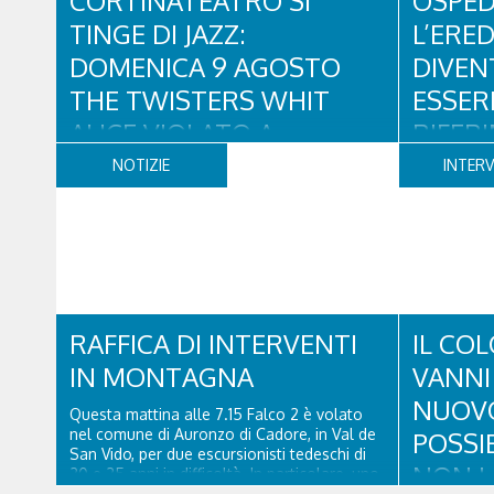
CORTINATEATRO SI
OSPED
TINGE DI JAZZ:
L’ERE
DOMENICA 9 AGOSTO
DIVEN
THE TWISTERS WHIT
ESSER
ALICE VIOLATO A
RIFER
CORTINA D’AMPEZZO
PER RE
NOTIZIE
INTERV
E SPOR
Un appuntamento all’insegna di blues, funky
e soul con il quale si rinnova una
L'eredità de
collaborazione collaudata, quella con il
Milano Cort
Dolomiti Blues&Soul Festival. Domenica 9
concreti su
agosto alle 18.00 in piazza Dibona andrà in
Cortina - s
scena uno show carico di groove, con una
Research ch
collaudatissima sessione ritmica e...
RAFFICA DI INTERVENTI
assistenza s
IL CO
pubblico, st
IN MONTAGNA
VANNI
NUOVO 
Questa mattina alle 7.15 Falco 2 è volato
nel comune di Auronzo di Cadore, in Val de
POSSI
San Vido, per due escursionisti tedeschi di
NON L
20 e 25 anni in difficoltà. In particolare, uno
dei due, probabilmente dopo aver bevuto