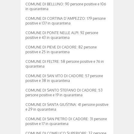
COMUNE DI BELLUNO: 90 persone positive e 106
in quarantena
COMUNE DI CORTINA D’AMPEZZO: 179 persone
positive e 137 in quarantena
COMUNE DI PONTE NELLE ALPI: 92 persone
positive e 43 in quarantena
COMUNE DI PIEVE DI CADORE: 82 persone
positive e 25 in quarantena
COMUNE DI FELTRE: 58 persone positive e 76 in
quarantena
COMUNE DI SAN VITO DI CADORE: 57 persone
positive e 38 in quarantena
COMUNE DI SANTO STEFANO DI CADORE: 53
persone positive e 19 in quarantena
COMUNE DI SANTA GIUSTINA: 41 persone positive
e 29 in quarantena
COMUNE DI SAN PIETRO DI CADORE: 31 persone
positive e 17 in quarantena
COMUNE DI COMELICO SUPERIORE: 32 persone