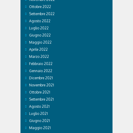
Ottobre 2022
Settembre 2022
Agosto 2022
Luglio 2022
Giugno 2022
Maggio 2022
Aprile 2022
Marzo 2022
Febbraio 2022
Gennaio 2022
Dicembre 2021
Novembre 2021
Ottobre 2021
Settembre 2021
Agosto 2021
Luglio 2021
Giugno 2021
Maggio 2021