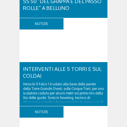
SS 50 “DEL GRAPPA E DEL PASSO
ROLLE” A BELLUNO
A causa di un incidente stradale, temporaneamente
chiusa la strada statale 50 “del Grappa e del Passo
NOTIZIE
Rolle”, al km 14,000 a Belluno. Nel sinistro, che ha
coinvolto una moto e un'autovettura, si registra una
persona deceduta. Istituite deviazioni in loco. Sul
posto sono presenti le...
INTERVENTI ALLE 5 TORRI E SUL
COLDAI
Verso le 11 Falco 1 è volato alla base della parete
della Torre Grande Ovest, sulle Cinque Torri, per uno
scalatore caduto per alcuni metri sul primo tiro della
Via delle guide. Scesi in hovering, tecnico di
elisoccorso e medico hanno prestato le prime cure al
43enne ungherese, che si era fatto...
NOTIZIE