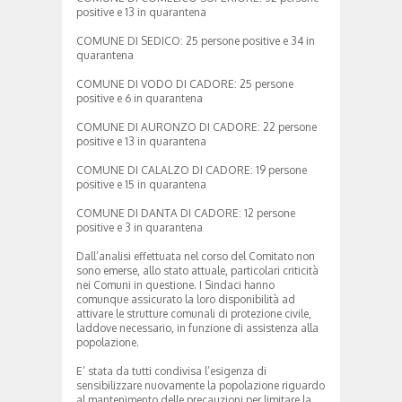
positive e 13 in quarantena
COMUNE DI SEDICO: 25 persone positive e 34 in
quarantena
COMUNE DI VODO DI CADORE: 25 persone
positive e 6 in quarantena
COMUNE DI AURONZO DI CADORE: 22 persone
positive e 13 in quarantena
COMUNE DI CALALZO DI CADORE: 19 persone
positive e 15 in quarantena
COMUNE DI DANTA DI CADORE: 12 persone
positive e 3 in quarantena
Dall’analisi effettuata nel corso del Comitato non
sono emerse, allo stato attuale, particolari criticità
nei Comuni in questione. I Sindaci hanno
comunque assicurato la loro disponibilità ad
attivare le strutture comunali di protezione civile,
laddove necessario, in funzione di assistenza alla
popolazione.
E’ stata da tutti condivisa l’esigenza di
sensibilizzare nuovamente la popolazione riguardo
al mantenimento delle precauzioni per limitare la