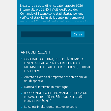
Nella tarda serata di ieri sabato 1 agosto 2026,
intorno alle ore 23:40, i Vigili del Fuoco del
Comando di Belluno sono stati allertati per una
verifica di stabilità in via Ligonto, nel comune di
Auronzo di Cadore. All'arrivo sul posto, la squadra
del distaccamento di Santo Stefano di Cadore ha...
Ricerca
per:
ARTICOLI RECENTI
OSPEDALE CORTINA, L’EREDITÀ OLIMPICA
DIVENTA REALTÀ PER ESSERE PUNTO DI
RIFERIMENTO STABILE PER RESIDENTI, TURISTI
E SPORTIVI
Arresto a Cortina d’Ampezzo per detenzione ai
fini di spaccio
Raffica di interventi in montagna
IL COLONNELLO FILIPPO VANNI PUBBLICA UN
NUOVO LIBRO : “SI POSSIEDONO LE COSE,
NON LE PERSONE”.
La salute in alta quota, ottavo episodio