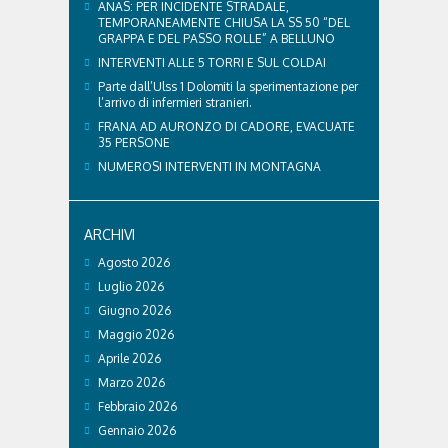
ANAS: PER INCIDENTE STRADALE,
TEMPORANEAMENTE CHIUSA LA SS 50 “DEL
GRAPPA E DEL PASSO ROLLE” A BELLUNO
INTERVENTI ALLE 5 TORRI E SUL COLDAI
Parte dall’Ulss 1 Dolomiti la sperimentazione per
l’arrivo di infermieri stranieri.
FRANA AD AURONZO DI CADORE, EVACUATE
35 PERSONE
NUMEROSI INTERVENTI IN MONTAGNA
ARCHIVI
Agosto 2026
Luglio 2026
Giugno 2026
Maggio 2026
Aprile 2026
Marzo 2026
Febbraio 2026
Gennaio 2026