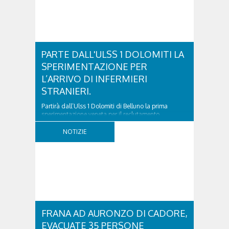
PARTE DALL'ULSS 1 DOLOMITI LA
SPERIMENTAZIONE PER
L’ARRIVO DI INFERMIERI
STRANIERI.
Partirà dall’Ulss 1 Dolomiti di Belluno la prima
sperimentazione veneta per il reclutamento,
inserimento e formazione di infermieri provenienti
dall’estero. L’iniziativa è stata presentata oggi a
NOTIZIE
Belluno, alla presenza dell’Assessore regionale alla
Sanità Gino Gerosa. Oltre alla Regione del...
FRANA AD AURONZO DI CADORE,
EVACUATE 35 PERSONE