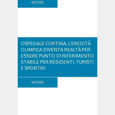
NOTIZIE
OSPEDALE CORTINA, L’EREDITÀ
OLIMPICA DIVENTA REALTÀ PER
ESSERE PUNTO DI RIFERIMENTO
STABILE PER RESIDENTI, TURISTI
E SPORTIVI
L'eredità delle Olimpiadi e Paralimpiadi di Milano
Cortina continua a produrre effetti concreti sul
NOTIZIE
territorio dolomitico. Ospedale Cortina -
struttura parte di GVM Care & Research che durante i
Giochi ha prestato assistenza sanitaria ad atleti,
delegazioni e pubblico, sta per entrare in una...