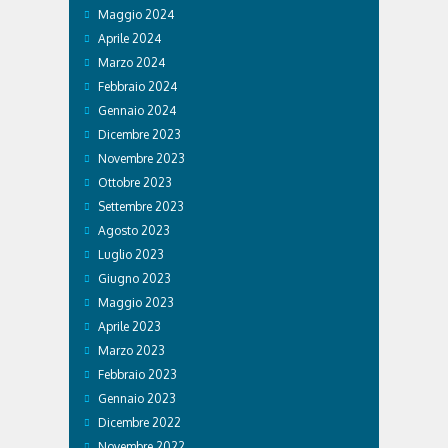
Maggio 2024
Aprile 2024
Marzo 2024
Febbraio 2024
Gennaio 2024
Dicembre 2023
Novembre 2023
Ottobre 2023
Settembre 2023
Agosto 2023
Luglio 2023
Giugno 2023
Maggio 2023
Aprile 2023
Marzo 2023
Febbraio 2023
Gennaio 2023
Dicembre 2022
Novembre 2022