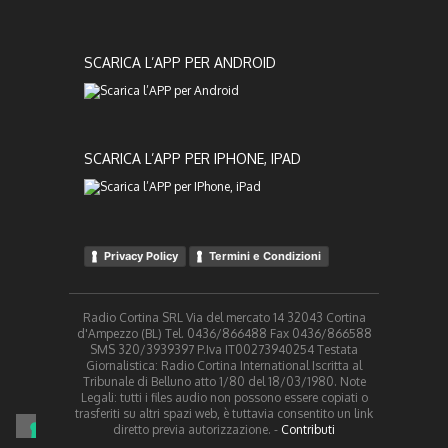
SCARICA L’APP PER ANDROID
SCARICA L’APP PER IPHONE, IPAD
Privacy Policy
Termini e Condizioni
Radio Cortina SRL Via del mercato 14 32043 Cortina
d'Ampezzo (BL) Tel. 0436/866488 Fax 0436/866588
SMS 320/3939397 P.Iva IT00273940254 Testata
Giornalistica: Radio Cortina International Iscritta al
Tribunale di Belluno atto 1/80 del 18/03/1980. Note
Legali: tutti i files audio non possono essere copiati o
trasferiti su altri spazi web, è tuttavia consentito un link
diretto previa autorizzazione. -
Contributi