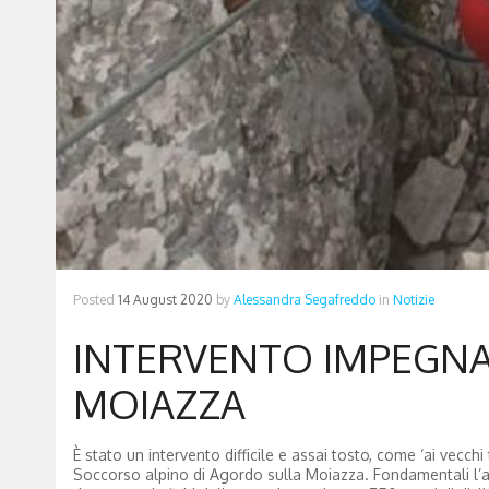
Posted
14 August 2020
by
Alessandra Segafreddo
in
Notizie
INTERVENTO IMPEGNA
MOIAZZA
È stato un intervento difficile e assai tosto, come ‘ai vecch
Soccorso alpino di Agordo sulla Moiazza. Fondamentali l’af