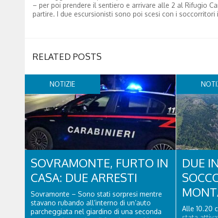
– per poi prendere il sentiero e arrivare alle 2 al Rifugio 
partire. I due escursionisti sono poi scesi con i soccorritori
RELATED POSTS
NOTIZIE
NOTI
SOVRAMONTE, FURTO IN
DUE I
CASA: DUE ARRESTI
SOCCO
MONT
Sovramonte – Sono stati sorpresi mentre
stavano rubando all’interno di un’auto
Alle 10.20 
parcheggiata nel giardino di una seconda
stata attiv