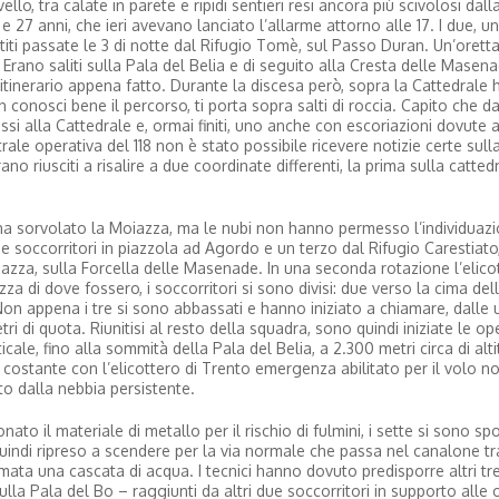
llo, tra calate in parete e ripidi sentieri resi ancora più scivolosi dall
e 27 anni, che ieri avevano lanciato l’allarme attorno alle 17. I due, un
iti passate le 3 di notte dal Rifugio Tomè, sul Passo Duran. Un’orett
ano saliti sulla Pala del Belia e di seguito alla Cresta delle Masenad
’itinerario appena fatto. Durante la discesa però, sopra la Cattedrale
 conosci bene il percorso, ti porta sopra salti di roccia. Capito che d
si alla Cattedrale e, ormai finiti, uno anche con escoriazioni dovute 
ale operativa del 118 non è stato possibile ricevere notizie certe sull
no riusciti a risalire a due coordinate differenti, la prima sulla catted
, ha sorvolato la Moiazza, ma le nubi non hanno permesso l’individuazi
e soccorritori in piazzola ad Agordo e un terzo dal Rifugio Carestiato,
oiazza, sulla Forcella delle Masenade. In una seconda rotazione l’elico
zza di dove fossero, i soccorritori si sono divisi: due verso la cima del
Non appena i tre si sono abbassati e hanno iniziato a chiamare, dalle 
ri di quota. Riunitisi al resto della squadra, sono quindi iniziate le op
cale, fino alla sommità della Pala del Belia, a 2.300 metri circa di alti
o costante con l’elicottero di Trento emergenza abilitato per il volo no
o dalla nebbia persistente.
to il materiale di metallo per il rischio di fulmini, i sette si sono spo
quindi ripreso a scendere per la via normale che passa nel canalone tr
ormata una cascata di acqua. I tecnici hanno dovuto predisporre altri tr
sulla Pala del Bo – raggiunti da altri due soccorritori in supporto alle 