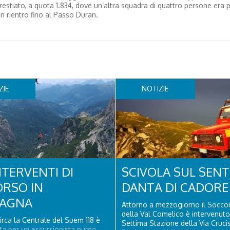
Carestiato, a quota 1.834, dove un’altra squadra di quattro persone era 
 in rientro fino al Passo Duran.
ZIE
NOTIZIE
NTERVENTI DI
SCIVOLA SUL SENT
RSO IN
DANTA DI CADORE
AGNA
Attorno a mezzogiorno il Socco
della Val Comelico è intervenuto
circa la Centrale del Suem 118 è
Settima Stazione della Via Crucis
ata per un escursionista punto