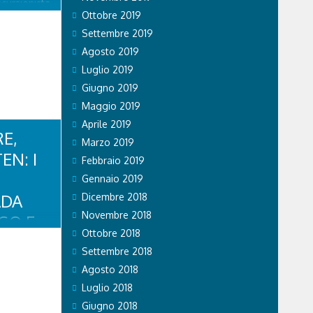
cursionista
Ottobre 2019
a. L'81enne
e di una
Settembre 2019
auma...
Agosto 2019
Luglio 2019
Giugno 2019
Maggio 2019
Aprile 2019
E,
Marzo 2019
EN: I
Febbraio 2019
Gennaio 2019
ADA
Dicembre 2018
Novembre 2018
GO E
Ottobre 2018
Settembre 2018
 agosto, i
Agosto 2018
 Belluno
Luglio 2018
a, in Val
 Cadore,
Giugno 2018