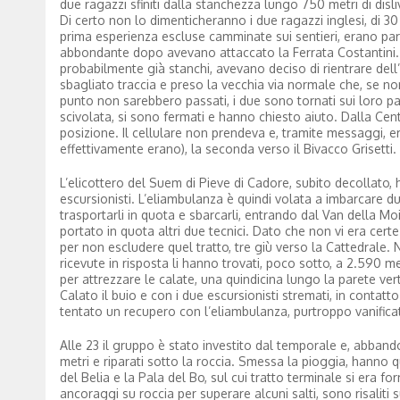
due ragazzi sfiniti dalla stanchezza lungo 750 metri di dislive
Di certo non lo dimenticheranno i due ragazzi inglesi, di 30 
prima esperienza escluse camminate sui sentieri, erano part
abbondante dopo avevano attaccato la Ferrata Costantini. Er
probabilmente già stanchi, avevano deciso di rientrare dell
sbagliato traccia e preso la vecchia via normale che, se non
punto non sarebbero passati, i due sono tornati sui loro pas
scivolata, si sono fermati e hanno chiesto aiuto. Dalla Centr
posizione. Il cellulare non prendeva e, tramite messaggi, era
effettivamente erano), la seconda verso il Bivacco Grisetti.
L’elicottero del Suem di Pieve di Cadore, subito decollato
escursionisti. L’eliambulanza è quindi volata a imbarcare du
trasportarli in quota e sbarcarli, entrando dal Van della M
portato in quota altri due tecnici. Dato che non vi era certe
per non escludere quel tratto, tre giù verso la Cattedrale. 
ricevute in risposta li hanno trovati, poco sotto, a 2.590 met
per attrezzare le calate, una quindicina lungo la parete verti
Calato il buio e con i due escursionisti stremati, in contatt
tentato un recupero con l’eliambulanza, purtroppo vanificat
Alle 23 il gruppo è stato investito dal temporale e, abbandona
metri e riparati sotto la roccia. Smessa la pioggia, hanno 
del Belia e la Pala del Bo, sul cui tratto terminale si era f
ancoraggi su roccia per superare alcuni salti, sono risaliti 