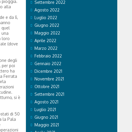
a pioggia.
Settembre 2022
o alla
Agosto 2022
a
e e da lì,
Luglio 2022
 hanno
Giugno 2022
a quel
Maggio 2022
a una
a loro
Aprile 2022
rale (dove
Marzo 2022
Febbraio 2022
one degli
Gennaio 2022
 per poi
ttero ha
Dicembre 2021
la Ferrata
Novembre 2021
urla
Ottobre 2021
erazioni
tudine.
Settembre 2021
tturno, si è
Agosto 2021
Luglio 2021
stati di 50
Giugno 2021
a la Pala
e
Maggio 2021
operazioni