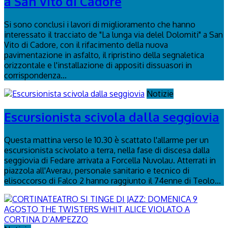
a San Vito di Cadore
Si sono conclusi i lavori di miglioramento che hanno
interessato il tracciato de "La lunga via delel Dolomiti" a San
Vito di Cadore, con il rifacimento della nuova
pavimentazione in asfalto, il ripristino della segnaletica
orizzontale e l'installazione di appositi dissuasori in
corrispondenza...
Notizie
Escursionista scivola dalla seggiovia
Questa mattina verso le 10.30 è scattato l'allarme per un
escursionista scivolato a terra, nella fase di discesa dalla
seggiovia di Fedare arrivata a Forcella Nuvolau. Atterrati in
piazzola all'Averau, personale sanitario e tecnico di
elisoccorso di Falco 2 hanno raggiunto il 74enne di Teolo...