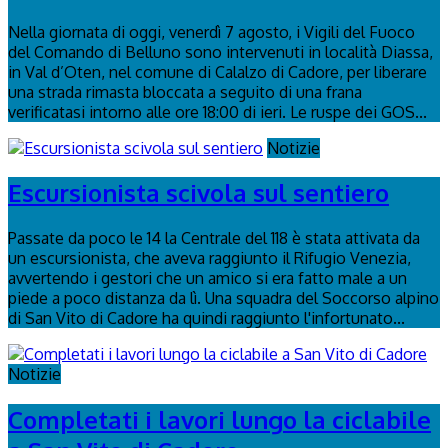
Nella giornata di oggi, venerdì 7 agosto, i Vigili del Fuoco
del Comando di Belluno sono intervenuti in località Diassa,
in Val d’Oten, nel comune di Calalzo di Cadore, per liberare
una strada rimasta bloccata a seguito di una frana
verificatasi intorno alle ore 18:00 di ieri. Le ruspe dei GOS...
Notizie
Escursionista scivola sul sentiero
Passate da poco le 14 la Centrale del 118 è stata attivata da
un escursionista, che aveva raggiunto il Rifugio Venezia,
avvertendo i gestori che un amico si era fatto male a un
piede a poco distanza da lì. Una squadra del Soccorso alpino
di San Vito di Cadore ha quindi raggiunto l'infortunato...
Notizie
Completati i lavori lungo la ciclabile