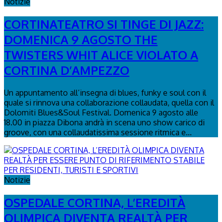
Notizie
CORTINATEATRO SI TINGE DI JAZZ:
DOMENICA 9 AGOSTO THE
TWISTERS WHIT ALICE VIOLATO A
CORTINA D’AMPEZZO
Un appuntamento all’insegna di blues, funky e soul con il
quale si rinnova una collaborazione collaudata, quella con il
Dolomiti Blues&Soul Festival. Domenica 9 agosto alle
18.00 in piazza Dibona andrà in scena uno show carico di
groove, con una collaudatissima sessione ritmica e...
Notizie
OSPEDALE CORTINA, L’EREDITÀ
OLIMPICA DIVENTA REALTÀ PER