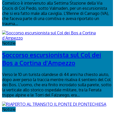
Comelico è intervenuto alla Settima Stazione della Via
Crucis di Col Piedo, sotto Valmaden, per un escursionista
che si era fatto male alla caviglia. L'81enne di Carnago (VA),
che faceva parte di una comitiva e aveva riportato un
trauma...
Notizie
Soccorso escursionista sul Col dei
Bos a Cortina d'Ampezzo
Verso le 10 un turista olandese di 44 anni ha chiesto aiuto,
dopo aver perso la traccia mentre risaliva il sentiero del Col
dei Bos. L'uomo, che era finito incrodato sulla parete, sotto
la verticale allo storico ospedale militare, tra la Ferrata
truppe alpine e le Torri del Falzarego, era...
Notizie