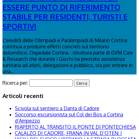
ESSERE PUNTO DI RIFERIMENTO
STABILE PER RESIDENTI, TURISTI E
SPORTIVI
L'eredità delle Olimpiadi e Paralimpiadi di Milano Cortina
continua a produrre effetti concreti sul territorio
dolomitico. Ospedale Cortina - struttura parte di GVM Care
& Research che durante i Giochi ha prestato assistenza
sanitaria ad atleti, delegazioni e pubblico, sta per entrare in
una...
Ricerca per:
Articoli recenti
Scivola sul sentiero a Danta di Cadore
Soccorso escursionista sul Col dei Bos a Cortina
d’Ampezzo
RIAPERTO AL TRANSITO IL PONTE DI PONTECHIESA
CALALZO DI CADORE, FRANA IN VAL D’OTEN: I