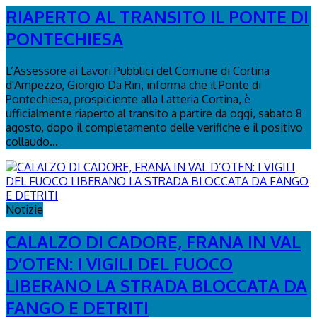
RIAPERTO AL TRANSITO IL PONTE DI
PONTECHIESA
L’Assessore ai Lavori Pubblici del Comune di Cortina
d'Ampezzo, Giorgio Da Rin, informa che il Ponte di
Pontechiesa, prospiciente alla Latteria Cortina, è
ufficialmente riaperto al transito a partire da oggi, sabato 8
agosto, dopo il completamento delle verifiche e il positivo
collaudo...
Notizie
CALALZO DI CADORE, FRANA IN VAL
D’OTEN: I VIGILI DEL FUOCO
LIBERANO LA STRADA BLOCCATA DA
FANGO E DETRITI