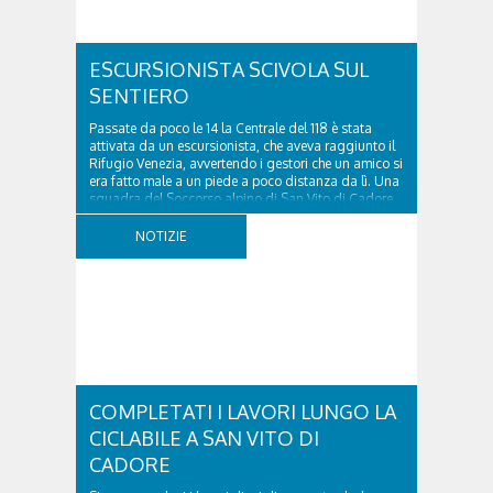
ESCURSIONISTA SCIVOLA SUL
SENTIERO
Passate da poco le 14 la Centrale del 118 è stata
attivata da un escursionista, che aveva raggiunto il
Rifugio Venezia, avvertendo i gestori che un amico si
era fatto male a un piede a poco distanza da lì. Una
squadra del Soccorso alpino di San Vito di Cadore
ha quindi raggiunto l'infortunato...
NOTIZIE
COMPLETATI I LAVORI LUNGO LA
CICLABILE A SAN VITO DI
CADORE