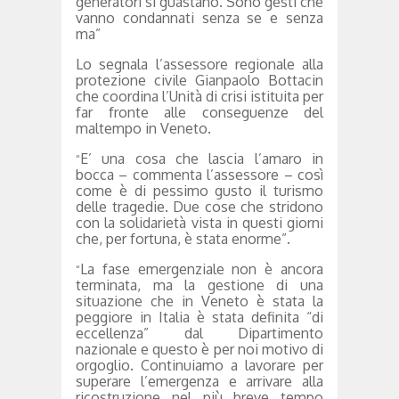
generatori si guastano. Sono gesti che
vanno condannati senza se e senza
ma”
Lo segnala l’assessore regionale alla
protezione civile Gianpaolo Bottacin
che coordina l’Unità di crisi istituita per
far fronte alle conseguenze del
maltempo in Veneto.
E’ una cosa che lascia l’amaro in
“
bocca – commenta l’assessore – così
come è di pessimo gusto il turismo
delle tragedie. Due cose che stridono
con la solidarietà vista in questi giorni
che, per fortuna, è stata enorme”.
La fase emergenziale non è ancora
“
terminata, ma la gestione di una
situazione che in Veneto è stata la
peggiore in Italia è stata definita “di
eccellenza” dal Dipartimento
nazionale e questo è per noi motivo di
orgoglio. Continuiamo a lavorare per
superare l’emergenza e arrivare alla
ricostruzione nel più breve tempo