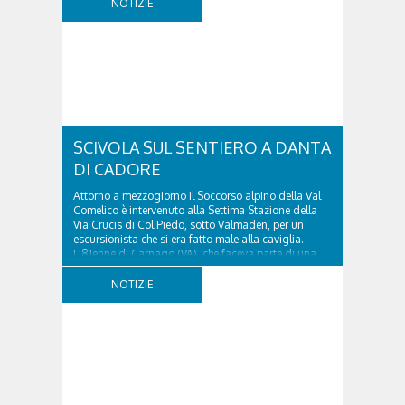
NOTIZIE
SCIVOLA SUL SENTIERO A DANTA
DI CADORE
Attorno a mezzogiorno il Soccorso alpino della Val
Comelico è intervenuto alla Settima Stazione della
Via Crucis di Col Piedo, sotto Valmaden, per un
escursionista che si era fatto male alla caviglia.
L'81enne di Carnago (VA), che faceva parte di una
comitiva e aveva riportato un trauma...
NOTIZIE