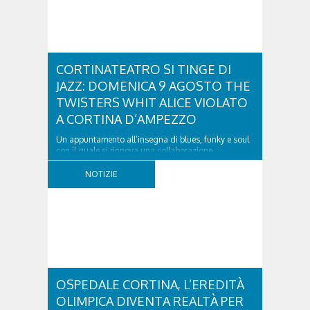
CORTINATEATRO SI TINGE DI
JAZZ: DOMENICA 9 AGOSTO THE
TWISTERS WHIT ALICE VIOLATO
A CORTINA D’AMPEZZO
Un appuntamento all’insegna di blues, funky e soul
con il quale si rinnova una collaborazione
collaudata, quella con il Dolomiti Blues&Soul
Festival. Domenica 9 agosto alle 18.00 in piazza
NOTIZIE
Dibona andrà in scena uno show carico di groove,
con una collaudatissima sessione ritmica e...
OSPEDALE CORTINA, L’EREDITÀ
OLIMPICA DIVENTA REALTÀ PER