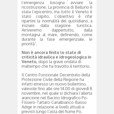
l’emergenza bisogna avviare la
ricostruzione. La provincia di Belluno è
stata l’epicentro, ma tutto il Veneto è
stato colpito. L’obiettivo è rifar
ripartire la normalità del quotidiano, a
iniziare dalla stagione turistica.
Arriveremo dappertutto, dalla
montagna al mare, definendo, come
durante la fase emergenziale. le
priorità”.
Non è ancora finito lo stato di
criticità idraulica e idrogeologica in
Veneto,
dopo la grave ondata di
maltempo che ha travolto il territorio.
Il Centro Funzionale Decentrato della
Protezione Civile della Regione ha
infatti emesso un nuovo bollettino,
valevole fino alle ore 14.00 di giovedì 8
novembre, nel quale si dichiara l’allerta
arancione nel Bacino Idrografico Po-
Fissero-Tartaro-Canalbianco-Basso
Adige in relazione ai livelli attuali e
previsti lungo l’asta del fiume Po.