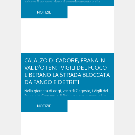
sabato 8 agosto, dopo il completamento delle
verifiche e il positivo collaudo...
NOTIZIE
CALALZO DI CADORE, FRANA IN
VAL D’OTEN: I VIGILI DEL FUOCO
LIBERANO LA STRADA BLOCCATA
DA FANGO E DETRITI
Nella giornata di oggi, venerdì 7 agosto, i Vigili del
Fuoco del Comando di Belluno sono intervenuti in
località Diassa, in Val d’Oten, nel comune di Calalzo
di Cadore, per liberare una strada rimasta bloccata
NOTIZIE
a seguito di una frana verificatasi intorno alle ore
18:00 di ieri. Le ruspe dei GOS...