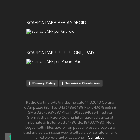
SCARICA L’APP PER ANDROID
SCARICA L’APP PER IPHONE, IPAD
Privacy Policy
Termini e Condizioni
Radio Cortina SRL Via del mercato 14 32043 Cortina
d'Ampezzo (BL) Tel. 0436/866488 Fax 0436/866588
SMS 320/3939397 P.Iva IT00273940254 Testata
Giornalistica: Radio Cortina International Iscritta al
Tribunale di Belluno atto 1/80 del 18/03/1980. Note
Legali: tutti i files audio non possono essere copiati o
trasferiti su altri spazi web, è tuttavia consentito un link
diretto previa autorizzazione. -
Contributi