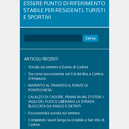
ESSERE PUNTO DI RIFERIMENTO
STABILE PER RESIDENTI, TURISTI
E SPORTIVI
L'eredità delle Olimpiadi e Paralimpiadi di Milano
Cortina continua a produrre effetti concreti sul
territorio dolomitico. Ospedale Cortina -
Ricerca
struttura parte di GVM Care & Research che durante i
per:
Giochi ha prestato assistenza sanitaria ad atleti,
delegazioni e pubblico, sta per entrare in una...
ARTICOLI RECENTI
Scivola sul sentiero a Danta di Cadore
Soccorso escursionista sul Col dei Bos a Cortina
d’Ampezzo
RIAPERTO AL TRANSITO IL PONTE DI
PONTECHIESA
CALALZO DI CADORE, FRANA IN VAL D’OTEN: I
VIGILI DEL FUOCO LIBERANO LA STRADA
BLOCCATA DA FANGO E DETRITI
Escursionista scivola sul sentiero
Completati i lavori lungo la ciclabile a San Vito di
Cadore