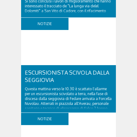
Si sono conclusi i lavori di miglioramento che hanno
interessato il tracciato de "La lunga via delel
Dolomiti" a San Vito di Cadore, con il rifacimento
della nuova pavimentazione in asfalto, il ripristino
della segnaletica orizzontale e l'installazione di
NOTIZIE
appositi dissuasori in corrispondenza...
ESCURSIONISTA SCIVOLA DALLA
SEGGIOVIA
Questa mattina verso le 10.30 è scattato l'allarme
per un escursionista scivolato a terra, nella fase di
discesa dalla seggiovia di Fedare arrivata a Forcella
Nuvolau. Atterrati in piazzola all'Averau, personale
sanitario e tecnico di elisoccorso di Falco 2 hanno
raggiunto il 74enne di Teolo...
NOTIZIE