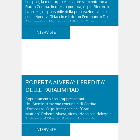
Lo sport, la montagna e la salute si incontrano a
Radio Cortina. In questa puntata, ospiti Riccardo
Lacedelli, responsabile della preparazione atletica
per la Sportivi Ghiaccio e il dottor Ferdinando Da
Rin, medico chirurgo specialista in Ortopedia e
Traumatologia di Ospedale Cortina. GVM...
INTERVISTE
ROBERTA ALVERA’: L’EREDITA’
DELLE PARALIMPIADI
Appuntamento con i rappresentanti
dell’Amministrazione comunale di Cortina
d’Ampezzo. Oggi interviene nel “Gran
Mattino” Roberta Alverà, vicesindaco con delega al
Turismo e al Bilancio. Il vicesindaco parla
dell'eredità delle Paralimpiadi Milano Cortina 2026,
di accessibilità e di come...
INTERVISTE