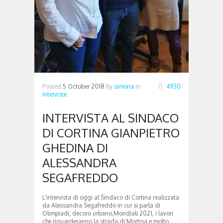
Posted
5 October 2018
by
simona
in
4930
Interviste
INTERVISTA AL SINDACO
DI CORTINA GIANPIETRO
GHEDINA DI
ALESSANDRA
SEGAFREDDO
L’intervista di oggi al Sindaco di Cortina realizzata
da Alessandra Segafreddo in cui si parla di
Olimpiadi, decoro urbano,Mondiali 2021, i lavori
che riguarderanno la strada di Mortisa e molto