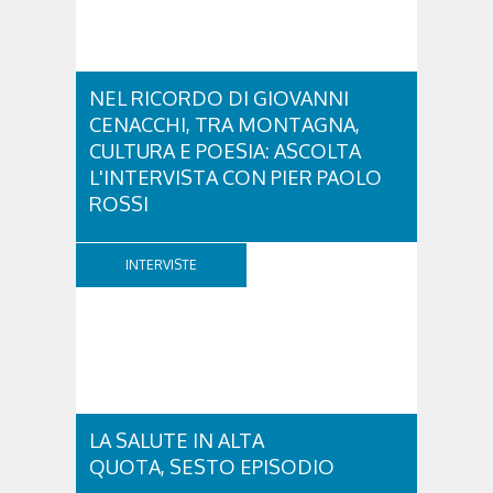
NEL RICORDO DI GIOVANNI
CENACCHI, TRA MONTAGNA,
CULTURA E POESIA: ASCOLTA
L'INTERVISTA CON PIER PAOLO
ROSSI
A vent'anni dalla scomparsa di Giovanni Cenacchi,
Cortina d'Ampezzo rende omaggio a una figura che
INTERVISTE
ha lasciato un segno profondo nel mondo della
montagna e della cultura. Scrittore, alpinista,
fotografo e documentarista, Cenacchi ha saputo
raccontare le Dolomiti e il rapporto tra uomo e...
LA SALUTE IN ALTA
QUOTA, SESTO EPISODIO