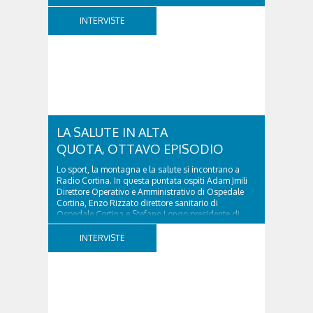
d’Ampezzo sino al 2010, esperto di legislazione
nazionale ed europea, è l’ideatore del progetto di
INTERVISTE
tutela “Una stanza tutta per sé”, modello diffuso in
Italia e Francia. Giurista e autore, svolge...
LA SALUTE IN ALTA
QUOTA, OTTAVO EPISODIO
Lo sport, la montagna e la salute si incontrano a
Radio Cortina. In questa puntata ospiti Adam Jmili
Direttore Operativo e Amministrativo di Ospedale
Cortina, Enzo Rizzato direttore sanitario di
Ospedale Cortina e Stefano Longo presidente di
Fondazione Cortina. GVM Care & Research –...
INTERVISTE