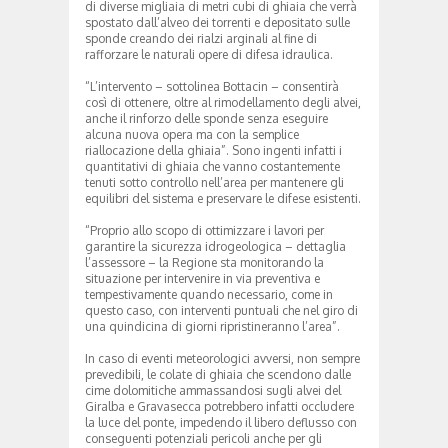
di diverse migliaia di metri cubi di ghiaia che verrà
spostato dall’alveo dei torrenti e depositato sulle
sponde creando dei rialzi arginali al fine di
rafforzare le naturali opere di difesa idraulica.
“L’intervento – sottolinea Bottacin – consentirà
così di ottenere, oltre al rimodellamento degli alvei,
anche il rinforzo delle sponde senza eseguire
alcuna nuova opera ma con la semplice
riallocazione della ghiaia”. Sono ingenti infatti i
quantitativi di ghiaia che vanno costantemente
tenuti sotto controllo nell’area per mantenere gli
equilibri del sistema e preservare le difese esistenti.
“Proprio allo scopo di ottimizzare i lavori per
garantire la sicurezza idrogeologica – dettaglia
l’assessore – la Regione sta monitorando la
situazione per intervenire in via preventiva e
tempestivamente quando necessario, come in
questo caso, con interventi puntuali che nel giro di
una quindicina di giorni ripristineranno l’area”.
In caso di eventi meteorologici avversi, non sempre
prevedibili, le colate di ghiaia che scendono dalle
cime dolomitiche ammassandosi sugli alvei del
Giralba e Gravasecca potrebbero infatti occludere
la luce del ponte, impedendo il libero deflusso con
conseguenti potenziali pericoli anche per gli