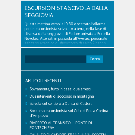
ESCURSIONISTA SCIVOLA DALLA
SEGGIOVIA
Questa mattina verso le 10.30 è scattato l'allarme
per un escursionista scivolato a terra, nella fase di
discesa dalla seggiovia di Fedare arrivata a Forcella
Nuvolau. Atterrati in piazzola all'Averau, personale
sanitario e tecnico di elisoccorso di Falco 2 hanno
raggiunto il 74enne di Teolo...
Ricerca
per:
ARTICOLI RECENTI
Sovramonte, furto in casa: due arresti
Due interventi di soccorso in montagna
Scivola sul sentiero a Danta di Cadore
Soccorso escursionista sul Col dei Bos a Cortina
d’Ampezzo
RIAPERTO AL TRANSITO IL PONTE DI
PONTECHIESA
CALALZO DI CADORE, FRANA IN VAL D’OTEN: I