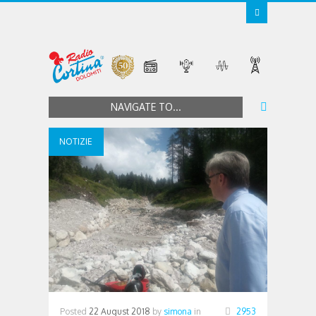
NAVIGATE TO...
NOTIZIE
Posted
22 August 2018
by
simona
in
2953