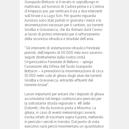
Gianpaolo Bottacin si è recato in sopralluogo in
mattinata, ad Auronzo di Cadore prima e a Cortina
d’Ampezzo poi, per verificare il via a due interventi
sull’Ansiei e a Lago Scin. Per quanto riguarda
Auronzo sono stati portati in giornata i mezzi e le
strumentazioni necessari per il cantiere, sui torrenti
Giralba e Gravasecca, che da domani darà l’avvio
ai lavori di pronto intervento per il rafforzamento
della sicurezza idraulica e stradale dell’area.
“Gli interventi di sistemazione idraulico forestale
previsti, dell’importo di 50.000 mila euro saranno
seguiti direttamente dalla nostra Unità
Organizzativa Forestale di Belluno – spiega
l’assessore alla Difesa del Suolo Gianpaolo
Bottacin – e prevedono la movimentazione di circa
10.000 metri cubi di ghiaia dagli alvei dei torrenti
Giralba e Gravasecca, entrambi affluenti del
torrente Ansiei”.
Lavori importanti per evitare che i depositi di ghiaia
accumulatisi nel tempo costituiscano pericolo per
la sottostante strada regionale n. 48 delle
Dolomiti, che da Auronzo porta a Misurina. La
ghiaia, in caso di eventi meteorologici avversi,
rischia infatti di tracimare sopra il ponte, mettendo
in pericolo i veicoli in transito. Dal punto di vista
esecutivo sarà perciò movimentato un quantitativo