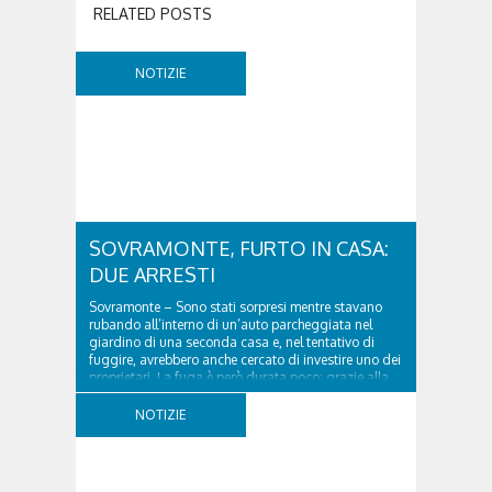
RELATED POSTS
NOTIZIE
SOVRAMONTE, FURTO IN CASA:
DUE ARRESTI
Sovramonte – Sono stati sorpresi mentre stavano
rubando all’interno di un’auto parcheggiata nel
giardino di una seconda casa e, nel tentativo di
fuggire, avrebbero anche cercato di investire uno dei
proprietari. La fuga è però durata poco: grazie alla
tempestiva chiamata al 112 e all’intervento...
NOTIZIE