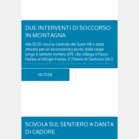
DUE INTERVENTI DI SOCCORSO
IN MONTAGNA
Alle 10.20 circa la Centrale del Suem 118 è stata
attivata per un escursionista punto dalle vespe
lungo il sentiero numero 699, che collega il Passo
Fedaia al Rifugio Padon. Il 33enne di Santorso (VI) è
stato raggiunto con il fuoristrada da una squadra
del Soccorso alpino della Val Pettorina...
NOTIZIE
SCIVOLA SUL SENTIERO A DANTA
DI CADORE