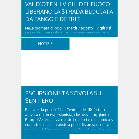
VAL D’OTEN: I VIGILI DEL FUOCO
LIBERANO LA STRADA BLOCCATA
DA FANGO E DETRITI
Nella giornata di oggi, venerdì 7 agosto, i Vigili del
Fuoco del Comando di Belluno sono intervenuti in
località Diassa, in Val d’Oten, nel comune di Calalzo
di Cadore, per liberare una strada rimasta bloccata
NOTIZIE
a seguito di una frana verificatasi intorno alle ore
18:00 di ieri. Le ruspe dei GOS...
ESCURSIONISTA SCIVOLA SUL
SENTIERO
Passate da poco le 14 la Centrale del 118 è stata
attivata da un escursionista, che aveva raggiunto il
Rifugio Venezia, avvertendo i gestori che un amico si
era fatto male a un piede a poco distanza da lì. Una
squadra del Soccorso alpino di San Vito di Cadore
ha quindi raggiunto l'infortunato...