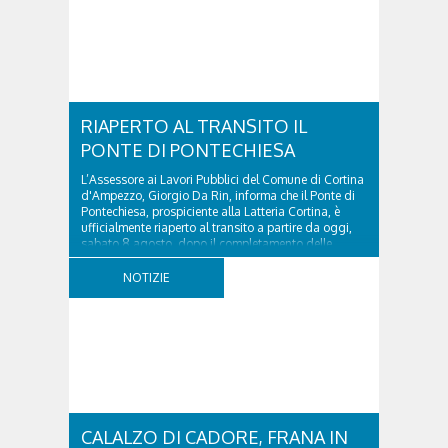
RIAPERTO AL TRANSITO IL
PONTE DI PONTECHIESA
L’Assessore ai Lavori Pubblici del Comune di Cortina
d'Ampezzo, Giorgio Da Rin, informa che il Ponte di
Pontechiesa, prospiciente alla Latteria Cortina, è
ufficialmente riaperto al transito a partire da oggi,
sabato 8 agosto, dopo il completamento delle
verifiche e il positivo collaudo...
NOTIZIE
CALALZO DI CADORE, FRANA IN